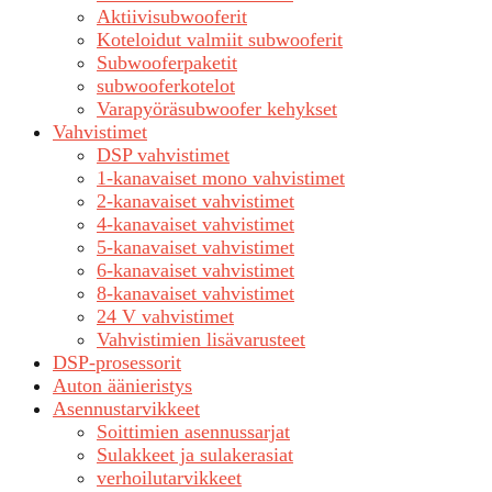
Aktiivisubwooferit
Koteloidut valmiit subwooferit
Subwooferpaketit
subwooferkotelot
Varapyöräsubwoofer kehykset
Vahvistimet
DSP vahvistimet
1-kanavaiset mono vahvistimet
2-kanavaiset vahvistimet
4-kanavaiset vahvistimet
5-kanavaiset vahvistimet
6-kanavaiset vahvistimet
8-kanavaiset vahvistimet
24 V vahvistimet
Vahvistimien lisävarusteet
DSP-prosessorit
Auton äänieristys
Asennustarvikkeet
Soittimien asennussarjat
Sulakkeet ja sulakerasiat
verhoilutarvikkeet