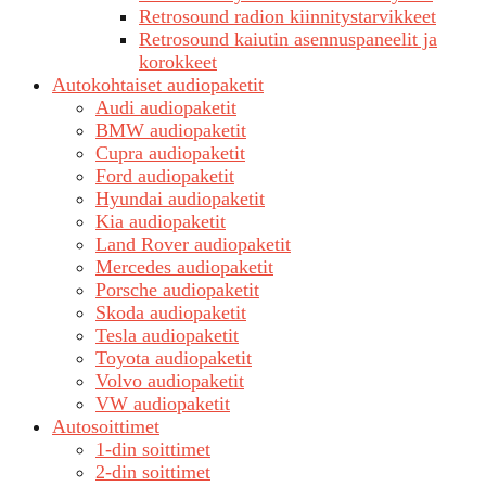
Retrosound radion kiinnitystarvikkeet
Retrosound kaiutin asennuspaneelit ja
korokkeet
Autokohtaiset audiopaketit
Audi audiopaketit
BMW audiopaketit
Cupra audiopaketit
Ford audiopaketit
Hyundai audiopaketit
Kia audiopaketit
Land Rover audiopaketit
Mercedes audiopaketit
Porsche audiopaketit
Skoda audiopaketit
Tesla audiopaketit
Toyota audiopaketit
Volvo audiopaketit
VW audiopaketit
Autosoittimet
1-din soittimet
2-din soittimet