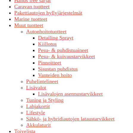
Hands free sarjat
Caravan tuotteet
Pakettiautojen hyllyjärjestelmät
Marine tuotteet
Muut tuotteet
Autonhoitotuotteet
Detailing Sprayt
Kiillotus
Pesu- & puhdistuaineet
Pesu- & kuivaustarvikkeet
Pinnoitteet
Sisustan puhdistus
Vanteiden hoito
Puhelintelineet
Lisävalot
Lisävalojen asennustarvikkeet
Tuning ja Styling
Lahjakortit
Lifestyle
Sähkö- ja hybridiautojen lataustarvikkeet
Akkulaturit
Toivelista