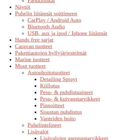
Parkkitutkat
Näytöt
Puhelin liitännät soittimeen
CarPlay / Android Auto
Bluetooth Audio
USB, aux ja ipod / Iphone liitännät
Hands free sarjat
Caravan tuotteet
Pakettiautojen hyllyjärjestelmät
Marine tuotteet
Muut tuotteet
Autonhoitotuotteet
Detailing Sprayt
Kiillotus
Pesu- & puhdistuaineet
Pesu- & kuivaustarvikkeet
Pinnoitteet
Sisustan puhdistus
Vanteiden hoito
Puhelintelineet
Lisävalot
Lisävalojen asennustarvikkeet