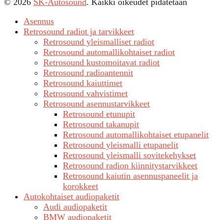
© 2026
SK-Autosound
. Kaikki oikeudet pidätetään
Asennus
Retrosound radiot ja tarvikkeet
Retrosound yleismalliset radiot
Retrosound automallikohtaiset radiot
Retrosound kustomoitavat radiot
Retrosound radioantennit
Retrosound kaiuttimet
Retrosound vahvistimet
Retrosound asennustarvikkeet
Retrosound etunupit
Retrosound takanupit
Retrosound automallikohtaiset etupanelit
Retrosound yleismalli etupanelit
Retrosound yleismalli sovitekehykset
Retrosound radion kiinnitystarvikkeet
Retrosound kaiutin asennuspaneelit ja
korokkeet
Autokohtaiset audiopaketit
Audi audiopaketit
BMW audiopaketit