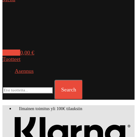
0
items
0,00
€
Tuotteet
Asennus
Search
Ilmainen toimitus yli 100€ tilauksiin