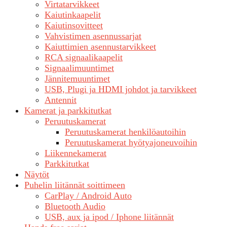
Virtatarvikkeet
Kaiutinkaapelit
Kaiutinsovitteet
Vahvistimen asennussarjat
Kaiuttimien asennustarvikkeet
RCA signaalikaapelit
Signaalimuuntimet
Jännitemuuntimet
USB, Plugi ja HDMI johdot ja tarvikkeet
Antennit
Kamerat ja parkkitutkat
Peruutuskamerat
Peruutuskamerat henkilöautoihin
Peruutuskamerat hyötyajoneuvoihin
Liikennekamerat
Parkkitutkat
Näytöt
Puhelin liitännät soittimeen
CarPlay / Android Auto
Bluetooth Audio
USB, aux ja ipod / Iphone liitännät