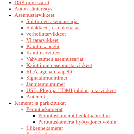
DSP-prosessorit
Auton äänieristys
Asennustarvikkeet
Soittimien asennussarjat
Sulakkeet ja sulakerasiat
verhoilutarvikkeet
Virtatarvikkeet
Kaiutinkaapelit
Kaiutinsovitteet
Vahvistimen asennussarjat
Kaiuttimien asennustarvikkeet
RCA signaalikaapelit
Signaalimuuntimet
Jännitemuuntimet
USB, Plugi ja HDMI johdot ja tarvikkeet
Antennit
Kamerat ja parkkitutkat
Peruutuskamerat
Peruutuskamerat henkilöautoihin
Peruutuskamerat hyötyajoneuvoihin
Liikennekamerat