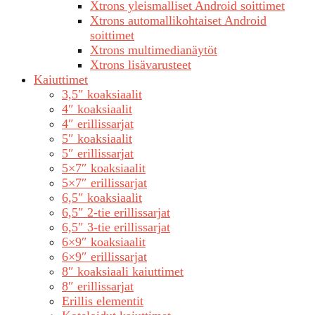
Xtrons yleismalliset Android soittimet
Xtrons automallikohtaiset Android
soittimet
Xtrons multimedianäytöt
Xtrons lisävarusteet
Kaiuttimet
3,5″ koaksiaalit
4″ koaksiaalit
4″ erillissarjat
5″ koaksiaalit
5″ erillissarjat
5×7″ koaksiaalit
5×7″ erillissarjat
6,5″ koaksiaalit
6,5″ 2-tie erillissarjat
6,5″ 3-tie erillissarjat
6×9″ koaksiaalit
6×9″ erillissarjat
8″ koaksiaali kaiuttimet
8″ erillissarjat
Erillis elementit