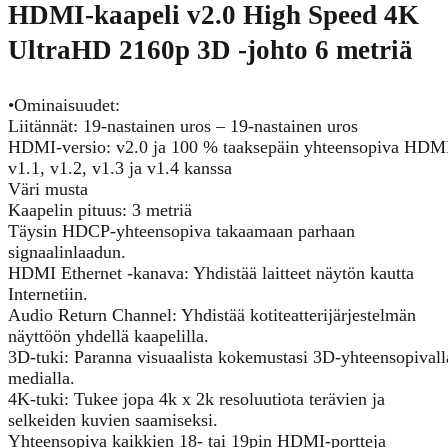
HDMI-kaapeli v2.0 High Speed 4K
UltraHD 2160p 3D -johto 6 metriä
•Ominaisuudet:
Liitännät: 19-nastainen uros – 19-nastainen uros
HDMI-versio: v2.0 ja 100 % taaksepäin yhteensopiva HDM
v1.1, v1.2, v1.3 ja v1.4 kanssa
Väri musta
Kaapelin pituus: 3 metriä
Täysin HDCP-yhteensopiva takaamaan parhaan
signaalinlaadun.
HDMI Ethernet -kanava: Yhdistää laitteet näytön kautta
Internetiin.
Audio Return Channel: Yhdistää kotiteatterijärjestelmän
näyttöön yhdellä kaapelilla.
3D-tuki: Paranna visuaalista kokemustasi 3D-yhteensopivall
medialla.
4K-tuki: Tukee jopa 4k x 2k resoluutiota terävien ja
selkeiden kuvien saamiseksi.
Yhteensopiva kaikkien 18- tai 19pin HDMI-portteja