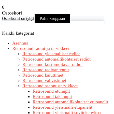
0
Ostoskori
Ostoskorisi on tyhjä
Palaa kauppaan
Kaikki kategoriat
Asennus
Retrosound radiot ja tarvikkeet
Retrosound yleismalliset radiot
Retrosound automallikohtaiset radiot
Retrosound kustomoitavat radiot
Retrosound radioantennit
Retrosound kaiuttimet
Retrosound vahvistimet
Retrosound asennustarvikkeet
Retrosound etunupit
Retrosound takanupit
Retrosound automallikohtaiset etupanelit
Retrosound yleismalli etupanelit
Retrosound yleismalli sovitekehykset