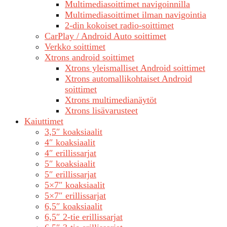
Multimediasoittimet navigoinnilla
Multimediasoittimet ilman navigointia
2-din kokoiset radio-soittimet
CarPlay / Android Auto soittimet
Verkko soittimet
Xtrons android soittimet
Xtrons yleismalliset Android soittimet
Xtrons automallikohtaiset Android
soittimet
Xtrons multimedianäytöt
Xtrons lisävarusteet
Kaiuttimet
3,5″ koaksiaalit
4″ koaksiaalit
4″ erillissarjat
5″ koaksiaalit
5″ erillissarjat
5×7″ koaksiaalit
5×7″ erillissarjat
6,5″ koaksiaalit
6,5″ 2-tie erillissarjat