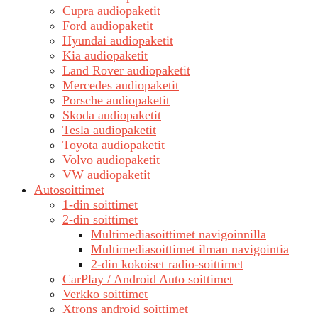
Cupra audiopaketit
Ford audiopaketit
Hyundai audiopaketit
Kia audiopaketit
Land Rover audiopaketit
Mercedes audiopaketit
Porsche audiopaketit
Skoda audiopaketit
Tesla audiopaketit
Toyota audiopaketit
Volvo audiopaketit
VW audiopaketit
Autosoittimet
1-din soittimet
2-din soittimet
Multimediasoittimet navigoinnilla
Multimediasoittimet ilman navigointia
2-din kokoiset radio-soittimet
CarPlay / Android Auto soittimet
Verkko soittimet
Xtrons android soittimet