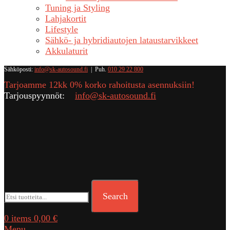
Tuning ja Styling
Lahjakortit
Lifestyle
Sähkö- ja hybridiautojen lataustarvikkeet
Akkulaturit
Sähköposti:
info@sk-autosound.fi
| Puh.
010 29 22 800
Tarjoamme 12kk 0% korko rahoitusta asennuksiin!
Tarjouspyynnöt:
info@sk-autosound.fi
Search
0
items
0,00
€
Menu