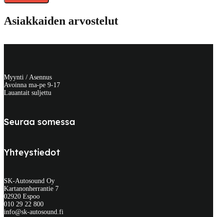
Asiakkaiden arvostelut
Myynti / Asennus
Avoinna ma-pe 9-17
Lauantait suljettu
Seuraa somessa
Yhteystiedot
SK-Autosound Oy
Kartanonherrantie 7
02920 Espoo
010 29 22 800
info@sk-autosound.fi