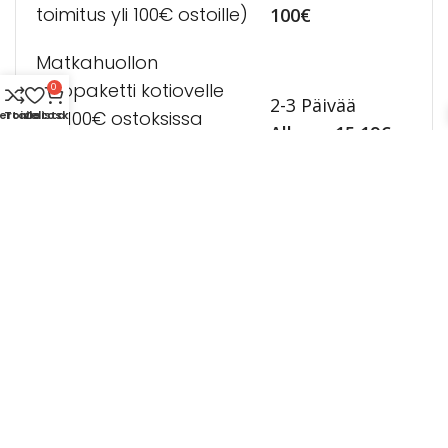
toimitus yli 100€ ostoille)
100€
Matkahuollon
jakopaketti kotiovelle
0
2-3 Päivää
(Yli 100€ ostoksissa
ertaile
Toivelista
Ostoskori
Alkaen 15,19€
maksat vain jako-
lisän):
15,19
€
14 päivän palautusoikeus
Tuotekuvaus