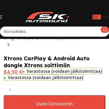
0,0
Etusivu
Kauppa
Valmistaja
Xtrons
Click to enlarge
Xtrons CarPlay & Android Auto
dongle Xtrons soittimiin
84,90
€
Varastossa (voidaan jälkitoimittaa)
Varastossa (voidaan jälkitoimittaa)
Lisää Ostoskoriin