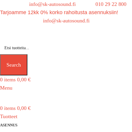
Sähköposti:
info@sk-autosound.fi
| Puh.
010 29 22 800
Tarjoamme 12kk 0% korko rahoitusta asennuksiin!
Tarjouspyynnöt:
info@sk-autosound.fi
Search
0
items
0,00
€
Menu
0
items
0,00
€
Tuotteet
ASENNUS