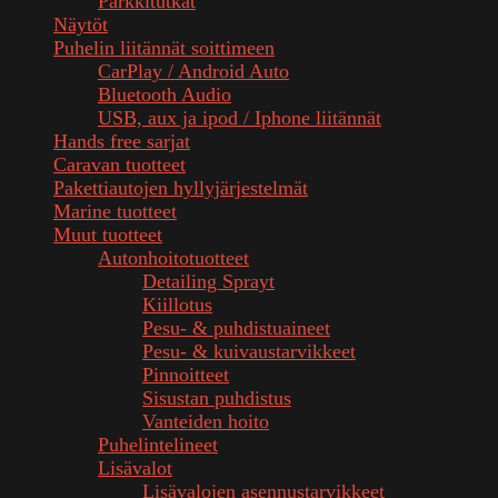
Parkkitutkat
Näytöt
Puhelin liitännät soittimeen
CarPlay / Android Auto
Bluetooth Audio
USB, aux ja ipod / Iphone liitännät
Hands free sarjat
Caravan tuotteet
Pakettiautojen hyllyjärjestelmät
Marine tuotteet
Muut tuotteet
Autonhoitotuotteet
Detailing Sprayt
Kiillotus
Pesu- & puhdistuaineet
Pesu- & kuivaustarvikkeet
Pinnoitteet
Sisustan puhdistus
Vanteiden hoito
Puhelintelineet
Lisävalot
Lisävalojen asennustarvikkeet