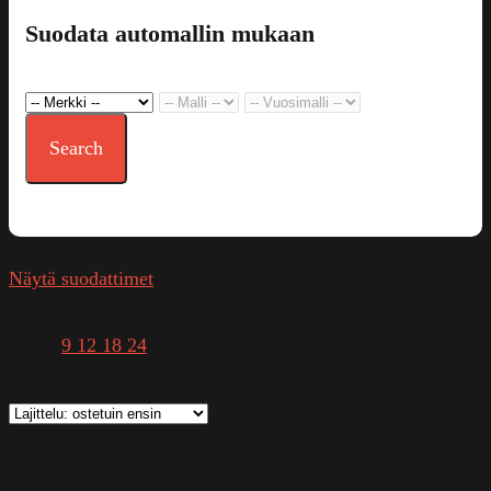
Suodata automallin mukaan
Search
2-sarja
Näytä suodattimet
Näytä
9
12
18
24