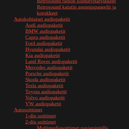
Retrosound radion kiinnitystarvikkeet
Retrosound kaiutin asennuspaneelit ja
korokkeet
Autokohtaiset audiopaketit
Audi audiopaketit
BMW audiopaketit
Cupra audiopaketit
Ford audiopaketit
Hyundai audiopaketit
Kia audiopaketit
Land Rover audiopaketit
Mercedes audiopaketit
Porsche audiopaketit
Skoda audiopaketit
Tesla audiopaketit
Toyota audiopaketit
Volvo audiopaketit
VW audiopaketit
Autosoittimet
1-din soittimet
2-din soittimet
Multimediasoittimet navigoinnilla