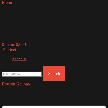
Menu
0
items
0,00
€
Tuotteet
Asennus
Search
Etusivu
Kauppa
Tuotteet avainsanalla “2-sarja”
Näytetään kaikki 2 tulosta
Suosituimmat ensin