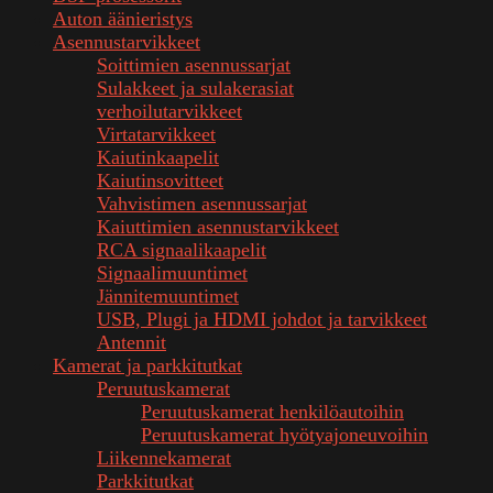
Auton äänieristys
Asennustarvikkeet
Soittimien asennussarjat
Sulakkeet ja sulakerasiat
verhoilutarvikkeet
Virtatarvikkeet
Kaiutinkaapelit
Kaiutinsovitteet
Vahvistimen asennussarjat
Kaiuttimien asennustarvikkeet
RCA signaalikaapelit
Signaalimuuntimet
Jännitemuuntimet
USB, Plugi ja HDMI johdot ja tarvikkeet
Antennit
Kamerat ja parkkitutkat
Peruutuskamerat
Peruutuskamerat henkilöautoihin
Peruutuskamerat hyötyajoneuvoihin
Liikennekamerat
Parkkitutkat