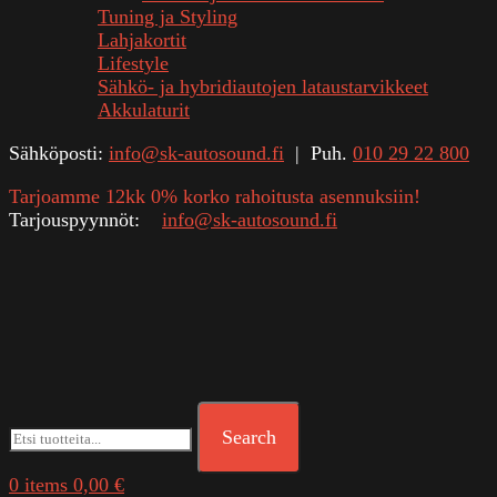
Tuning ja Styling
Lahjakortit
Lifestyle
Sähkö- ja hybridiautojen lataustarvikkeet
Akkulaturit
Sähköposti:
info@sk-autosound.fi
| Puh.
010 29 22 800
Tarjoamme 12kk 0% korko rahoitusta asennuksiin!
Tarjouspyynnöt:
info@sk-autosound.fi
Search
0
items
0,00
€