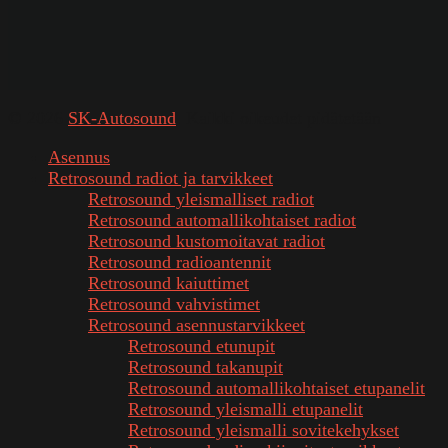
© 2026
SK-Autosound
. Kaikki oikeudet pidätetään
Asennus
Retrosound radiot ja tarvikkeet
Retrosound yleismalliset radiot
Retrosound automallikohtaiset radiot
Retrosound kustomoitavat radiot
Retrosound radioantennit
Retrosound kaiuttimet
Retrosound vahvistimet
Retrosound asennustarvikkeet
Retrosound etunupit
Retrosound takanupit
Retrosound automallikohtaiset etupanelit
Retrosound yleismalli etupanelit
Retrosound yleismalli sovitekehykset