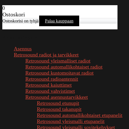
0
Ostoskori
Ostoskorisi on tyhjä
Palaa kauppaan
Kaikki kategoriat
Asennus
Retrosound radiot ja tarvikkeet
Retrosound yleismalliset radiot
Retrosound automallikohtaiset radiot
Retrosound kustomoitavat radiot
Retrosound radioantennit
Retrosound kaiuttimet
Retrosound vahvistimet
Retrosound asennustarvikkeet
Retrosound etunupit
Retrosound takanupit
Retrosound automallikohtaiset etupanelit
Retrosound yleismalli etupanelit
Retrosound yleismalli sovitekehykset