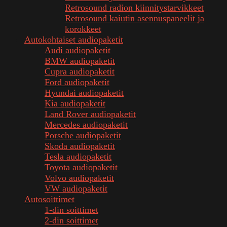
Retrosound radion kiinnitystarvikkeet
Retrosound kaiutin asennuspaneelit ja
korokkeet
Autokohtaiset audiopaketit
Audi audiopaketit
BMW audiopaketit
Cupra audiopaketit
Ford audiopaketit
Hyundai audiopaketit
Kia audiopaketit
Land Rover audiopaketit
Mercedes audiopaketit
Porsche audiopaketit
Skoda audiopaketit
Tesla audiopaketit
Toyota audiopaketit
Volvo audiopaketit
VW audiopaketit
Autosoittimet
1-din soittimet
2-din soittimet