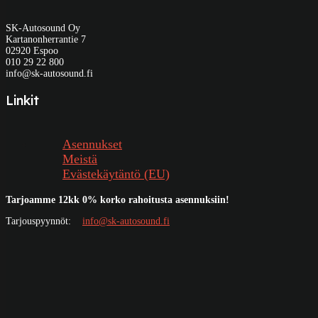
SK-Autosound Oy
Kartanonherrantie 7
02920 Espoo
010 29 22 800
info@sk-autosound.fi
Linkit
Asennukset
Meistä
Evästekäytäntö (EU)
Tarjoamme 12kk 0% korko rahoitusta asennuksiin!
Tarjouspyynnöt:
info@sk-autosound.fi