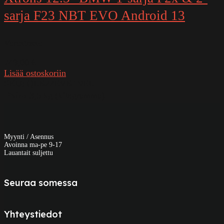
sarja F23 NBT EVO Android 13
Varastossa
749,00
€
Lisää ostoskoriin
SKU:
QLB22EVB1NEL
Paino
3,5 kg (kilogramma)
Myynti / Asennus
Avoinna ma-pe 9-17
Lauantait suljettu
Seuraa somessa
Yhteystiedot