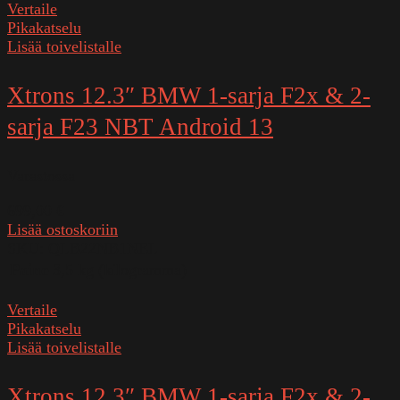
Vertaile
Pikakatselu
Lisää toivelistalle
Xtrons 12.3″ BMW 1-sarja F2x & 2-
sarja F23 NBT Android 13
Varastossa
699,00
€
Lisää ostoskoriin
SKU:
QLB22NB1NEL
Paino
3,5 kg (kilogramma)
Vertaile
Pikakatselu
Lisää toivelistalle
Xtrons 12.3″ BMW 1-sarja F2x & 2-