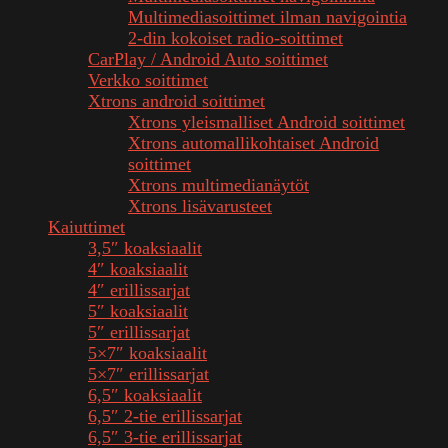
Multimediasoittimet ilman navigointia
2-din kokoiset radio-soittimet
CarPlay / Android Auto soittimet
Verkko soittimet
Xtrons android soittimet
Xtrons yleismalliset Android soittimet
Xtrons automallikohtaiset Android
soittimet
Xtrons multimedianäytöt
Xtrons lisävarusteet
Kaiuttimet
3,5″ koaksiaalit
4″ koaksiaalit
4″ erillissarjat
5″ koaksiaalit
5″ erillissarjat
5×7″ koaksiaalit
5×7″ erillissarjat
6,5″ koaksiaalit
6,5″ 2-tie erillissarjat
6,5″ 3-tie erillissarjat