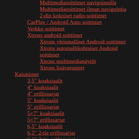
Multimediasoittimet navigoinnilla
Multimediasoittimet ilman navigointia
2-din kokoiset radio-soittimet
CarPlay / Android Auto soittimet
Verkko soittimet
Xtrons android soittimet
Xtrons yleismalliset Android soittimet
Xtrons automallikohtaiset Android
soittimet
Xtrons multimedianäytöt
Xtrons lisävarusteet
Kaiuttimet
3,5″ koaksiaalit
4″ koaksiaalit
4″ erillissarjat
5″ koaksiaalit
5″ erillissarjat
5×7″ koaksiaalit
5×7″ erillissarjat
6,5″ koaksiaalit
6,5″ 2-tie erillissarjat