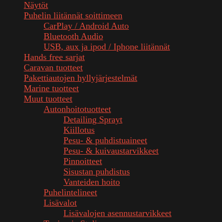
Näytöt
Puhelin liitännät soittimeen
CarPlay / Android Auto
Bluetooth Audio
USB, aux ja ipod / Iphone liitännät
Hands free sarjat
Caravan tuotteet
Pakettiautojen hyllyjärjestelmät
Marine tuotteet
Muut tuotteet
Autonhoitotuotteet
Detailing Sprayt
Kiillotus
Pesu- & puhdistuaineet
Pesu- & kuivaustarvikkeet
Pinnoitteet
Sisustan puhdistus
Vanteiden hoito
Puhelintelineet
Lisävalot
Lisävalojen asennustarvikkeet