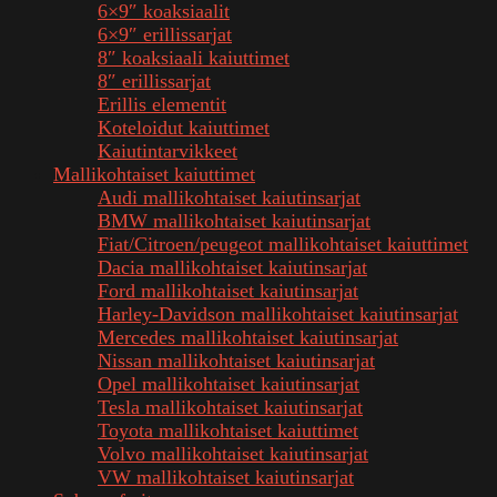
6×9″ koaksiaalit
6×9″ erillissarjat
8″ koaksiaali kaiuttimet
8″ erillissarjat
Erillis elementit
Koteloidut kaiuttimet
Kaiutintarvikkeet
Mallikohtaiset kaiuttimet
Audi mallikohtaiset kaiutinsarjat
BMW mallikohtaiset kaiutinsarjat
Fiat/Citroen/peugeot mallikohtaiset kaiuttimet
Dacia mallikohtaiset kaiutinsarjat
Ford mallikohtaiset kaiutinsarjat
Harley-Davidson mallikohtaiset kaiutinsarjat
Mercedes mallikohtaiset kaiutinsarjat
Nissan mallikohtaiset kaiutinsarjat
Opel mallikohtaiset kaiutinsarjat
Tesla mallikohtaiset kaiutinsarjat
Toyota mallikohtaiset kaiuttimet
Volvo mallikohtaiset kaiutinsarjat
VW mallikohtaiset kaiutinsarjat