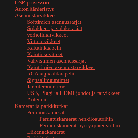
DSP-prosessorit
Auton äänieristys
Asennustarvikkeet
Soittimien asennussarjat
Sulakkeet ja sulakerasiat
verhoilutarvikkeet
Virtatarvikkeet
Kaiutinkaapelit
Kaiutinsovitteet
Vahvistimen asennussarjat
Kaiuttimien asennustarvikkeet
RCA signaalikaapelit
Signaalimuuntimet
Jännitemuuntimet
USB, Plugi ja HDMI johdot ja tarvikkeet
Antennit
Kamerat ja parkkitutkat
Peruutuskamerat
Peruutuskamerat henkilöautoihin
Peruutuskamerat hyötyajoneuvoihin
Liikennekamerat