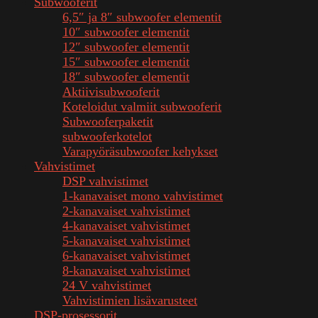
Subwooferit
6,5″ ja 8″ subwoofer elementit
10″ subwoofer elementit
12″ subwoofer elementit
15″ subwoofer elementit
18″ subwoofer elementit
Aktiivisubwooferit
Koteloidut valmiit subwooferit
Subwooferpaketit
subwooferkotelot
Varapyöräsubwoofer kehykset
Vahvistimet
DSP vahvistimet
1-kanavaiset mono vahvistimet
2-kanavaiset vahvistimet
4-kanavaiset vahvistimet
5-kanavaiset vahvistimet
6-kanavaiset vahvistimet
8-kanavaiset vahvistimet
24 V vahvistimet
Vahvistimien lisävarusteet
DSP-prosessorit