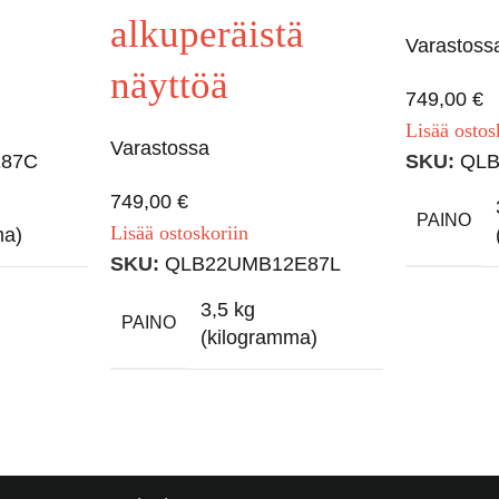
alkuperäistä
Varastoss
näyttöä
749,00
€
Lisää ostos
Varastossa
E87C
SKU:
QLB
749,00
€
PAINO
Lisää ostoskoriin
ma)
SKU:
QLB22UMB12E87L
3,5 kg
PAINO
(kilogramma)