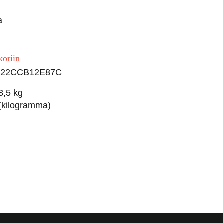
a
koriin
22CCB12E87C
3,5 kg
(kilogramma)