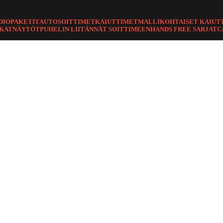
DIOPAKETIT
AUTOSOITTIMET
KAIUTTIMET
MALLIKOHTAISET KAIUT
TKAT
NÄYTÖT
PUHELIN LIITÄNNÄT SOITTIMEEN
HANDS FREE SARJAT
C