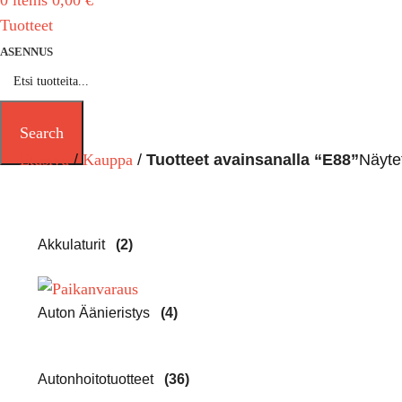
0
items
0,00
€
Tuotteet
ASENNUS
Search
Etusivu
Kauppa
Tuotteet avainsanalla “E88”
Näytet
Akkulaturit
(2)
Auton Äänieristys
(4)
Autonhoitotuotteet
(36)