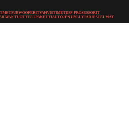
TIMET
SUBWOOFERIT
VAHVISTIMET
DSP-PROSESSORIT
ARAVAN TUOTTEET
PAKETTIAUTOJEN HYLLYJÄRJESTELMÄT