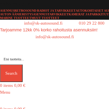
Kaikki kategoriat
ASENNUS
RETROSOUND RADIOT JA TARVIKKEET
AUTOKOHTAISET AU
AUTON ÄÄNIERISTYS
ASENNUSTARVIKKEET
KAMERAT JA PARKKITU
MARINE TUOTTEET
MUUT TUOTTEET
Sähköposti:
info@sk-autosound.fi
| Puh.
010 29 22 800
Tarjoamme 12kk 0% korko rahoitusta asennuksiin!
Tarjouspyynnöt:
info@sk-autosound.fi
Search
0
items
0,00
€
Menu