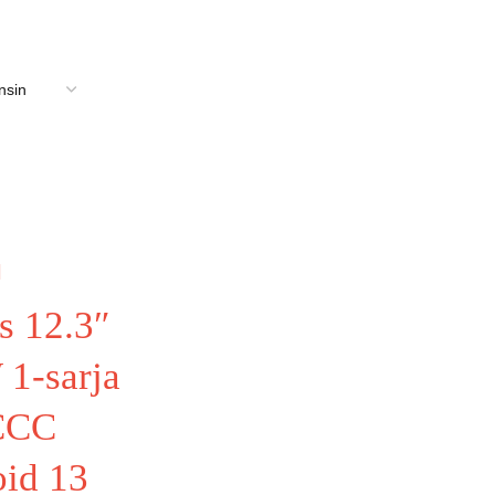
s 12.3″
1-sarja
CCC
id 13