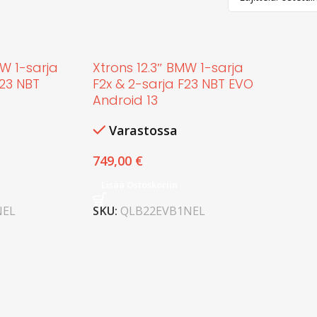
MW 1-sarja
Xtrons 12.3″ BMW 1-sarja
F23 NBT
F2x & 2-sarja F23 NBT EVO
Android 13
Varastossa
749,00
€
Lisää Ostoskoriin
NEL
SKU:
QLB22EVB1NEL