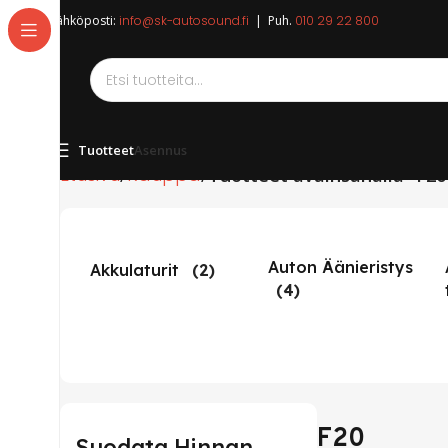
Sähköposti:
info@sk-autosound.fi
| Puh.
010 29 22 800
Tuotteet
Asennus
Etusivu
Kauppa
Tuotteet avainsanalla “F20
Auton Äänieristys
Akkulaturit
(2)
(4)
F20
Suodata Hinnan