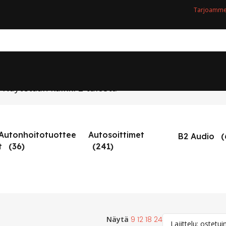
Tarjoamme 
Näytetään kaikki 2 tulosta
”
Autonhoitotuottee
Autosoittimet
B2 Audio
(
T
(36)
(241)
Näytä
9
12
18
24