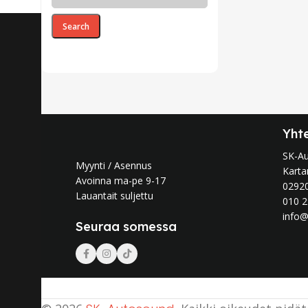
Search
Yht
SK-A
Myynti / Asennus
Karta
Avoinna ma-pe 9-17
0292
Lauantait suljettu
010 2
info@
Seuraa somessa