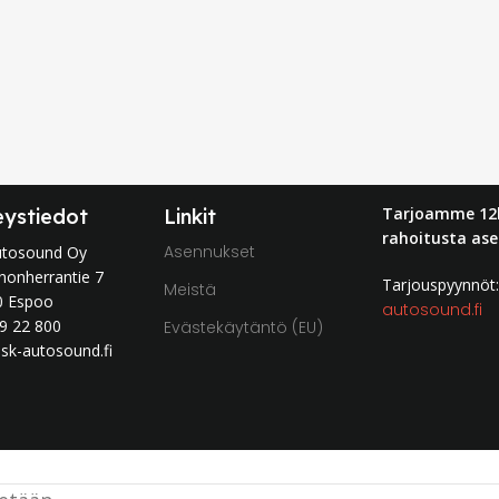
Tarjoamme 12
eystiedot
Linkit
rahoitusta ase
Asennukset
utosound Oy
nonherrantie 7
Tarjouspyynnö
Meistä
0 Espoo
autosound.fi
9 22 800
Evästekäytäntö (EU)
sk-autosound.fi