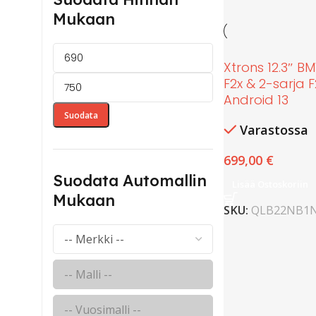
Mukaan
Xtrons 12.3″ B
F2x & 2-sarja 
Android 13
Suodata
Varastossa
699,00
€
Suodata Automallin
Lisää Ostoskoriin
Mukaan
SKU:
QLB22NB1