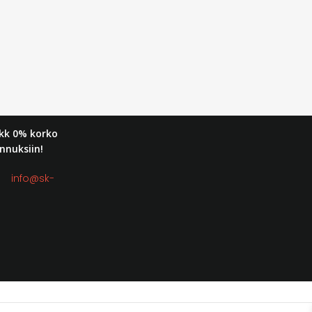
kk 0% korko
nnuksiin!
t:
info@sk-