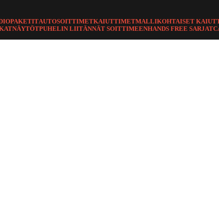
DIOPAKETIT
AUTOSOITTIMET
KAIUTTIMET
MALLIKOHTAISET KAIUT
TKAT
NÄYTÖT
PUHELIN LIITÄNNÄT SOITTIMEEN
HANDS FREE SARJAT
C