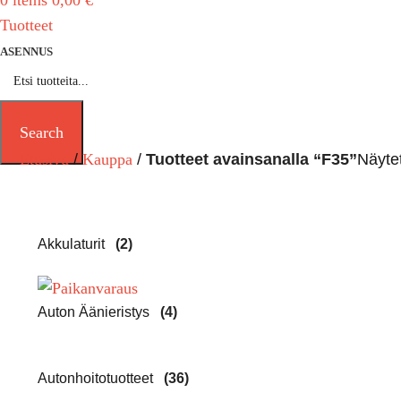
0
items
0,00
€
Tuotteet
ASENNUS
Search
Etusivu
Kauppa
Tuotteet avainsanalla “F35”
Näytet
Akkulaturit
(2)
Auton Äänieristys
(4)
Autonhoitotuotteet
(36)