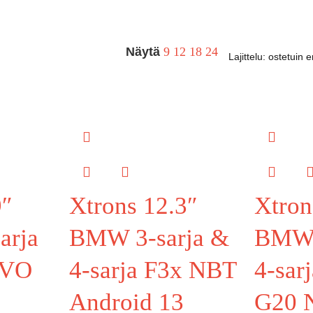
Näytä
9
12
18
24
9″
Xtrons 12.3″
Xtron
arja
BMW 3-sarja &
BMW 
EVO
4-sarja F3x NBT
4-sar
Android 13
G20 