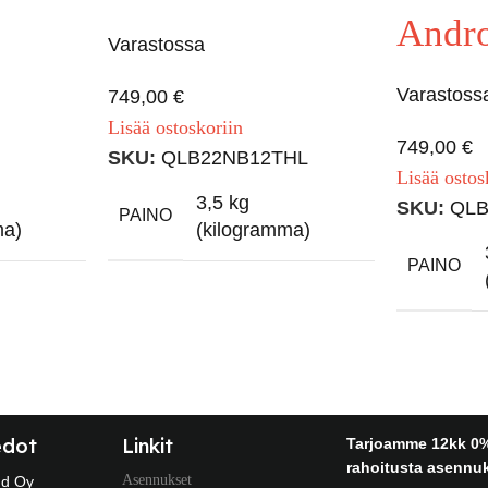
Andro
Varastossa
Varastoss
749,00
€
Lisää ostoskoriin
749,00
€
SKU:
QLB22NB12THL
Lisää ostos
3,5 kg
SKU:
QLB
PAINO
ma)
(kilogramma)
PAINO
edot
Linkit
Tarjoamme 12kk 0
rahoitusta asennuk
Asennukset
nd Oy