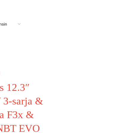
s 12.3″
3-sarja &
ja F3x &
NBT EVO