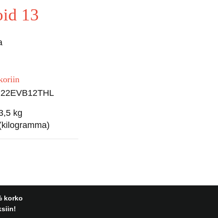
id 13
a
koriin
22EVB12THL
3,5 kg
(kilogramma)
% korko
siin!