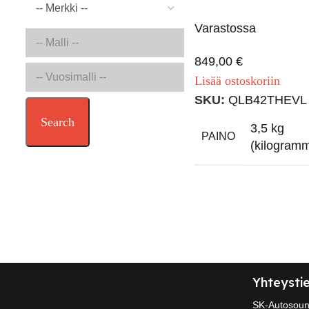
Varastossa
849,00
€
Lisää ostoskoriin
SKU:
QLB42THEVL
Search
3,5 kg
PAINO
(kilogram
Yhteysti
SK-Autosou