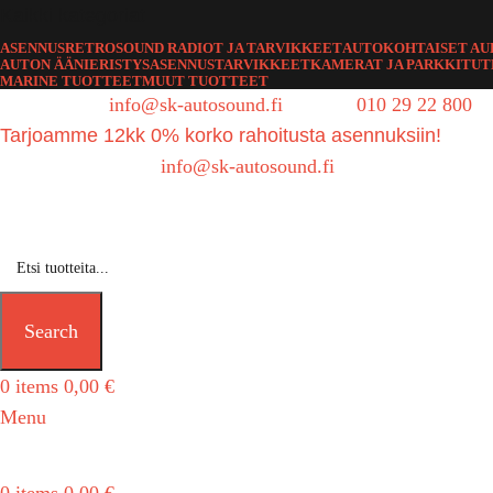
Kaikki kategoriat
ASENNUS
RETROSOUND RADIOT JA TARVIKKEET
AUTOKOHTAISET AU
AUTON ÄÄNIERISTYS
ASENNUSTARVIKKEET
KAMERAT JA PARKKITU
MARINE TUOTTEET
MUUT TUOTTEET
Sähköposti:
info@sk-autosound.fi
| Puh.
010 29 22 800
Tarjoamme 12kk 0% korko rahoitusta asennuksiin!
Tarjouspyynnöt:
info@sk-autosound.fi
Search
0
items
0,00
€
Menu