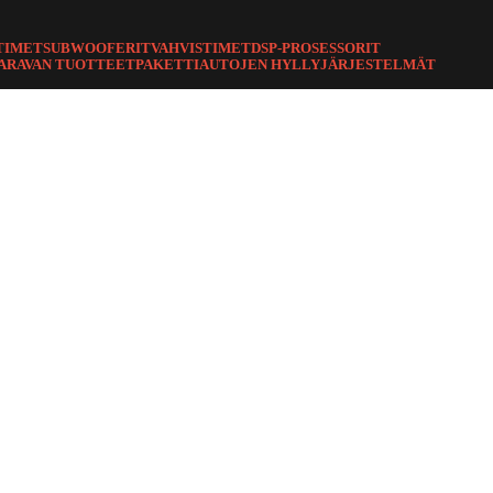
TIMET
SUBWOOFERIT
VAHVISTIMET
DSP-PROSESSORIT
ARAVAN TUOTTEET
PAKETTIAUTOJEN HYLLYJÄRJESTELMÄT