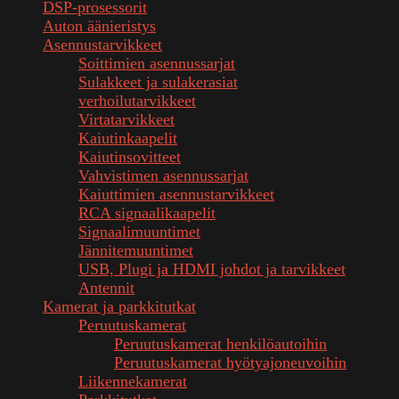
DSP-prosessorit
Auton äänieristys
Asennustarvikkeet
Soittimien asennussarjat
Sulakkeet ja sulakerasiat
verhoilutarvikkeet
Virtatarvikkeet
Kaiutinkaapelit
Kaiutinsovitteet
Vahvistimen asennussarjat
Kaiuttimien asennustarvikkeet
RCA signaalikaapelit
Signaalimuuntimet
Jännitemuuntimet
USB, Plugi ja HDMI johdot ja tarvikkeet
Antennit
Kamerat ja parkkitutkat
Peruutuskamerat
Peruutuskamerat henkilöautoihin
Peruutuskamerat hyötyajoneuvoihin
Liikennekamerat