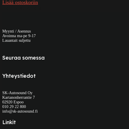
Lisää ostoskoriin
SKU:
RAGE15CXP
Myynti / Asennus
Avoinna ma-pe 9-17
Lauantait suljettu
Seuraa somessa
Yhteystiedot
SK-Autosound Oy
Kartanonherrantie 7
02920 Espoo
010 29 22 800
info@sk-autosound.fi
Linkit