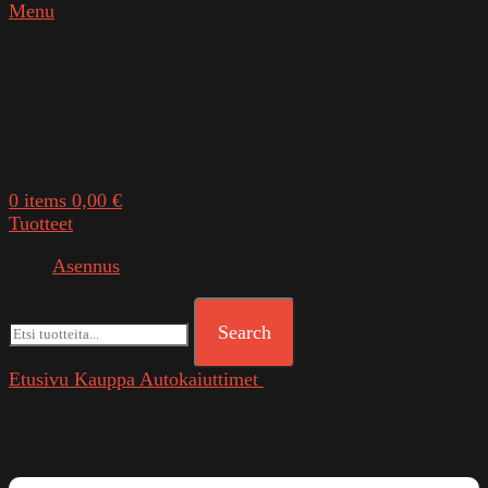
Menu
0
items
0,00
€
Tuotteet
Asennus
Search
Etusivu
Kauppa
Autokaiuttimet
15" koaksiaalit
Näytetään ainoa tulos