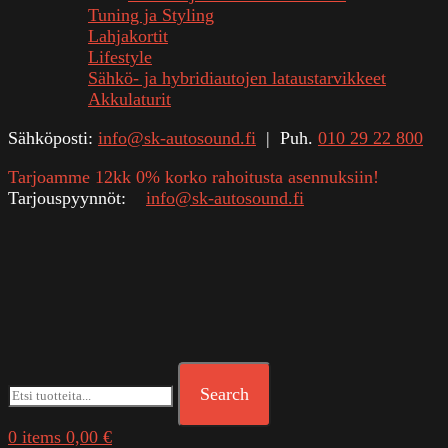
Tuning ja Styling
Lahjakortit
Lifestyle
Sähkö- ja hybridiautojen lataustarvikkeet
Akkulaturit
Sähköposti:
info@sk-autosound.fi
| Puh.
010 29 22 800
Tarjoamme 12kk 0% korko rahoitusta asennuksiin!
Tarjouspyynnöt:
info@sk-autosound.fi
Search
0
items
0,00
€