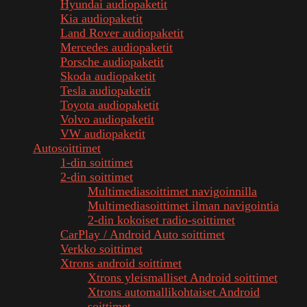
Hyundai audiopaketit
Kia audiopaketit
Land Rover audiopaketit
Mercedes audiopaketit
Porsche audiopaketit
Skoda audiopaketit
Tesla audiopaketit
Toyota audiopaketit
Volvo audiopaketit
VW audiopaketit
Autosoittimet
1-din soittimet
2-din soittimet
Multimediasoittimet navigoinnilla
Multimediasoittimet ilman navigointia
2-din kokoiset radio-soittimet
CarPlay / Android Auto soittimet
Verkko soittimet
Xtrons android soittimet
Xtrons yleismalliset Android soittimet
Xtrons automallikohtaiset Android
soittimet