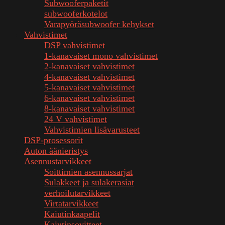
Subwooferpaketit
subwooferkotelot
Varapyöräsubwoofer kehykset
Vahvistimet
DSP vahvistimet
1-kanavaiset mono vahvistimet
2-kanavaiset vahvistimet
4-kanavaiset vahvistimet
5-kanavaiset vahvistimet
6-kanavaiset vahvistimet
8-kanavaiset vahvistimet
24 V vahvistimet
Vahvistimien lisävarusteet
DSP-prosessorit
Auton äänieristys
Asennustarvikkeet
Soittimien asennussarjat
Sulakkeet ja sulakerasiat
verhoilutarvikkeet
Virtatarvikkeet
Kaiutinkaapelit
Kaiutinsovitteet