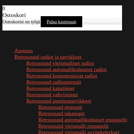
0
Ostoskori
Ostoskorisi on tyhjä
Palaa kauppaan
Kaikki kategoriat
Asennus
Retrosound radiot ja tarvikkeet
Retrosound yleismalliset radiot
Retrosound automallikohtaiset radiot
Retrosound kustomoitavat radiot
Retrosound radioantennit
Retrosound kaiuttimet
Retrosound vahvistimet
Retrosound asennustarvikkeet
Retrosound etunupit
Retrosound takanupit
Retrosound automallikohtaiset etupanelit
Retrosound yleismalli etupanelit
Retrosound yleismalli sovitekehykset