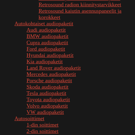
Retrosound radion kiinnitystarvikkeet
Retrosound kaiutin asennuspaneelit ja
korokkeet
Autokohtaiset audiopaketit
Audi audiopaketit
BMW audiopaketit
Cupra audiopaketit
Ford audiopaketit
Hyundai audiopaketit
Kia audiopaketit
Land Rover audiopaketit
Mercedes audiopaketit
Porsche audiopaketit
Skoda audiopaketit
Tesla audiopaketit
Toyota audiopaketit
Volvo audiopaketit
VW audiopaketit
Autosoittimet
1-din soittimet
2-din soittimet