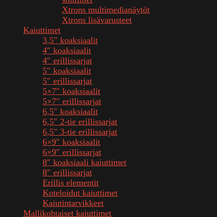
Xtrons multimedianäytöt
Xtrons lisävarusteet
Kaiuttimet
3,5″ koaksiaalit
4″ koaksiaalit
4″ erillissarjat
5″ koaksiaalit
5″ erillissarjat
5×7″ koaksiaalit
5×7″ erillissarjat
6,5″ koaksiaalit
6,5″ 2-tie erillissarjat
6,5″ 3-tie erillissarjat
6×9″ koaksiaalit
6×9″ erillissarjat
8″ koaksiaali kaiuttimet
8″ erillissarjat
Erillis elementit
Koteloidut kaiuttimet
Kaiutintarvikkeet
Mallikohtaiset kaiuttimet