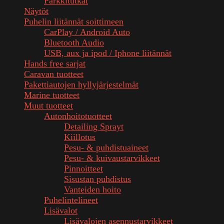
Parkkitutkat
Näytöt
Puhelin liitännät soittimeen
CarPlay / Android Auto
Bluetooth Audio
USB, aux ja ipod / Iphone liitännät
Hands free sarjat
Caravan tuotteet
Pakettiautojen hyllyjärjestelmät
Marine tuotteet
Muut tuotteet
Autonhoitotuotteet
Detailing Sprayt
Kiillotus
Pesu- & puhdistuaineet
Pesu- & kuivaustarvikkeet
Pinnoitteet
Sisustan puhdistus
Vanteiden hoito
Puhelintelineet
Lisävalot
Lisävalojen asennustarvikkeet