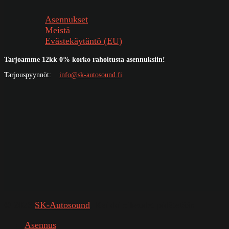
Asennukset
Meistä
Evästekäytäntö (EU)
Tarjoamme 12kk 0% korko rahoitusta asennuksiin!
Tarjouspyynnöt:
info@sk-autosound.fi
© 2026
SK-Autosound
. Kaikki oikeudet pidätetään
Asennus