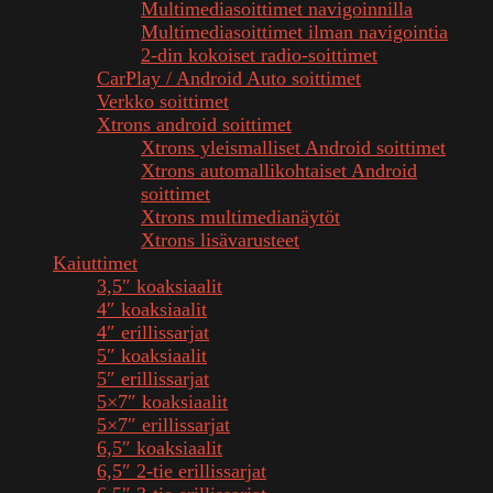
Multimediasoittimet navigoinnilla
Multimediasoittimet ilman navigointia
2-din kokoiset radio-soittimet
CarPlay / Android Auto soittimet
Verkko soittimet
Xtrons android soittimet
Xtrons yleismalliset Android soittimet
Xtrons automallikohtaiset Android
soittimet
Xtrons multimedianäytöt
Xtrons lisävarusteet
Kaiuttimet
3,5″ koaksiaalit
4″ koaksiaalit
4″ erillissarjat
5″ koaksiaalit
5″ erillissarjat
5×7″ koaksiaalit
5×7″ erillissarjat
6,5″ koaksiaalit
6,5″ 2-tie erillissarjat