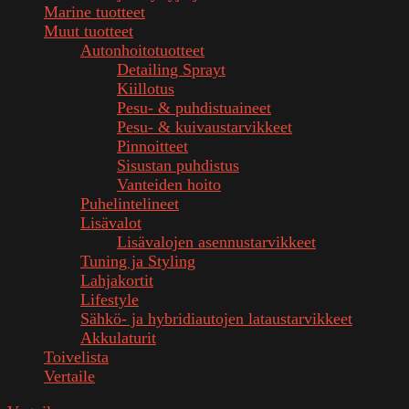
Marine tuotteet
Muut tuotteet
Autonhoitotuotteet
Detailing Sprayt
Kiillotus
Pesu- & puhdistuaineet
Pesu- & kuivaustarvikkeet
Pinnoitteet
Sisustan puhdistus
Vanteiden hoito
Puhelintelineet
Lisävalot
Lisävalojen asennustarvikkeet
Tuning ja Styling
Lahjakortit
Lifestyle
Sähkö- ja hybridiautojen lataustarvikkeet
Akkulaturit
Toivelista
Vertaile