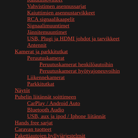
Vahvistimen asennussarjat
Kaiuttimien asennustarvikkeet
RCA signaalikaapelit
Signaalimuuntimet
Jännitemuuntimet
USB, Plugi ja HDMI johdot ja tarvikkeet
Antennit
Kamerat ja parkkitutkat
Peruutuskamerat
Peruutuskamerat henkilöautoihin
Peruutuskamerat hyötyajoneuvoihin
Liikennekamerat
Parkkitutkat
Näytöt
Puhelin liitännät soittimeen
CarPlay / Android Auto
Bluetooth Audio
USB, aux ja ipod / Iphone liitännät
Hands free sarjat
Caravan tuotteet
Pakettiautojen hyllyjärjestelmät