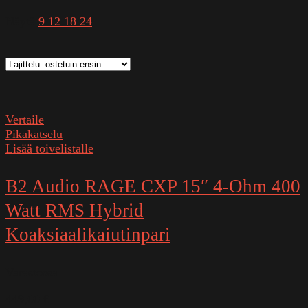
Näytä
9
12
18
24
Vertaile
Pikakatselu
Lisää toivelistalle
B2 Audio RAGE CXP 15″ 4-Ohm 400
Watt RMS Hybrid
Koaksiaalikaiutinpari
Varastossa
449,00
€