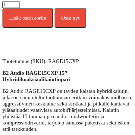
B2
Audio
RAGE
Lisää ostoskoriin
Osta nyt
CXP
15"
4-
Ohm
400
Watt
RMS
Tuotetunnus (SKU):
RAGE15CXP
Hybrid
B2 Audio RAGE15CXP 15”
Koaksiaalikaiutinpari
Hybridikoaksiaalikaiutinpari
määrä
B2 Audio RAGE15CXP on täyden kaistan hybridikaiutin,
joka on suunniteltu tuottamaan erittäin voimakas midbasso,
aggressiivinen keskialue sekä kirkkaat ja pitkälle kantavat
ylätaajuudet vaativissa autohifijärjestelmissä. Kaiutin
yhdistää 15 tuuman pro audio -midwooferin ja
kompressiodriverin, tarjoten samassa paketissa sekä iskun
että tarkkuuden.