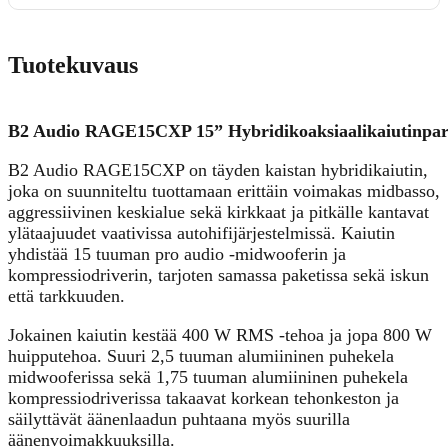
Tuotekuvaus
B2 Audio RAGE15CXP 15” Hybridikoaksiaalikaiutinpar
B2 Audio RAGE15CXP on täyden kaistan hybridikaiutin,
joka on suunniteltu tuottamaan erittäin voimakas midbasso,
aggressiivinen keskialue sekä kirkkaat ja pitkälle kantavat
ylätaajuudet vaativissa autohifijärjestelmissä. Kaiutin
yhdistää 15 tuuman pro audio -midwooferin ja
kompressiodriverin, tarjoten samassa paketissa sekä iskun
että tarkkuuden.
Jokainen kaiutin kestää 400 W RMS -tehoa ja jopa 800 W
huipputehoa. Suuri 2,5 tuuman alumiininen puhekela
midwooferissa sekä 1,75 tuuman alumiininen puhekela
kompressiodriverissa takaavat korkean tehonkeston ja
säilyttävät äänenlaadun puhtaana myös suurilla
äänenvoimakkuuksilla.