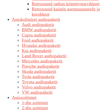
Retrosound radion kiinnitystarvikkeet
Retrosound kaiutin asennuspaneelit ja
korokkeet
Autokohtaiset audiopaketit
Audi audiopaketit
BMW audiopaketit
Cupra audiopaketit
Ford audiopaketit
Hyundai audiopaketit
Kia audiopaketit
Land Rover audiopaketit
Mercedes audiopaketit
Porsche audiopaketit
Skoda audiopaketit
Tesla audiopaketit
Toyota audiopaketit
Volvo audiopaketit
VW audiopaketit
Autosoittimet
1-din soittimet
2-din soittimet