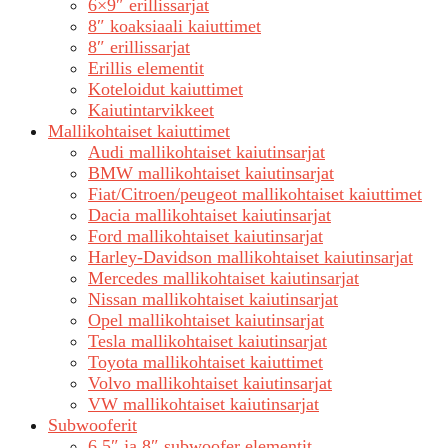
6×9″ erillissarjat
8″ koaksiaali kaiuttimet
8″ erillissarjat
Erillis elementit
Koteloidut kaiuttimet
Kaiutintarvikkeet
Mallikohtaiset kaiuttimet
Audi mallikohtaiset kaiutinsarjat
BMW mallikohtaiset kaiutinsarjat
Fiat/Citroen/peugeot mallikohtaiset kaiuttimet
Dacia mallikohtaiset kaiutinsarjat
Ford mallikohtaiset kaiutinsarjat
Harley-Davidson mallikohtaiset kaiutinsarjat
Mercedes mallikohtaiset kaiutinsarjat
Nissan mallikohtaiset kaiutinsarjat
Opel mallikohtaiset kaiutinsarjat
Tesla mallikohtaiset kaiutinsarjat
Toyota mallikohtaiset kaiuttimet
Volvo mallikohtaiset kaiutinsarjat
VW mallikohtaiset kaiutinsarjat
Subwooferit
6,5″ ja 8″ subwoofer elementit