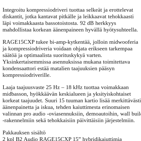
Integroitu kompressiodriveri tuottaa selkeät ja erottelevat
diskantit, jotka kantavat pitkälle ja leikkaavat tehokkaasti
läpi voimakkaasta bassotoistosta. 92 dB herkkyys
mahdollistaa korkean äänenpaineen hyvällä hyötysuhteella.
RAGE15CXP tukee bi-amp-kytkentää, jolloin midwooferia
ja kompressiodriveria voidaan ohjata erikseen tarkempaa
säätöä ja optimaalista suorituskykyä varten.
Yksinkertaisemmissa asennuksissa mukana toimitettava
kondensaattori estää matalien taajuuksien pääsyn
kompressiodriverille.
Laaja taajuusvaste 25 Hz – 18 kHz tuottaa voimakkaan
midbasson, hyökkäävän keskialueen ja yksityiskohtaiset
korkeat taajuudet. Suuri 15 tuuman kartio lisää merkittävästi
äänenpainetta ja iskua, tehden kaiuttimesta erinomaisen
valinnan pro audio -oviasennuksiin, demoautoihin, wall buil
-rakennelmiin sekä tehokkaisiin päivittäisiin järjestelmiin.
Pakkauksen sisältö
2 kpl B2 Audio RAGE15CXP 15” hybridikaiuttimia