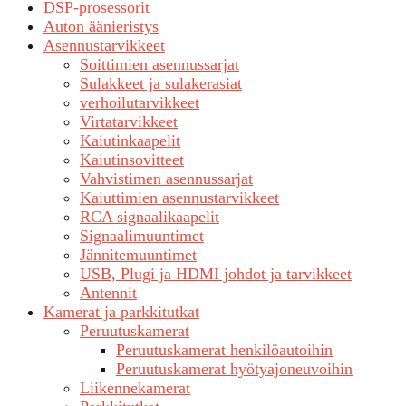
DSP-prosessorit
Auton äänieristys
Asennustarvikkeet
Soittimien asennussarjat
Sulakkeet ja sulakerasiat
verhoilutarvikkeet
Virtatarvikkeet
Kaiutinkaapelit
Kaiutinsovitteet
Vahvistimen asennussarjat
Kaiuttimien asennustarvikkeet
RCA signaalikaapelit
Signaalimuuntimet
Jännitemuuntimet
USB, Plugi ja HDMI johdot ja tarvikkeet
Antennit
Kamerat ja parkkitutkat
Peruutuskamerat
Peruutuskamerat henkilöautoihin
Peruutuskamerat hyötyajoneuvoihin
Liikennekamerat