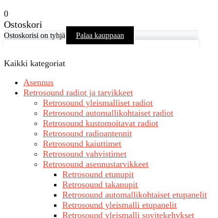
0
Ostoskori
Ostoskorisi on tyhjä
Palaa kauppaan
Kaikki kategoriat
Asennus
Retrosound radiot ja tarvikkeet
Retrosound yleismalliset radiot
Retrosound automallikohtaiset radiot
Retrosound kustomoitavat radiot
Retrosound radioantennit
Retrosound kaiuttimet
Retrosound vahvistimet
Retrosound asennustarvikkeet
Retrosound etunupit
Retrosound takanupit
Retrosound automallikohtaiset etupanelit
Retrosound yleismalli etupanelit
Retrosound yleismalli sovitekehykset