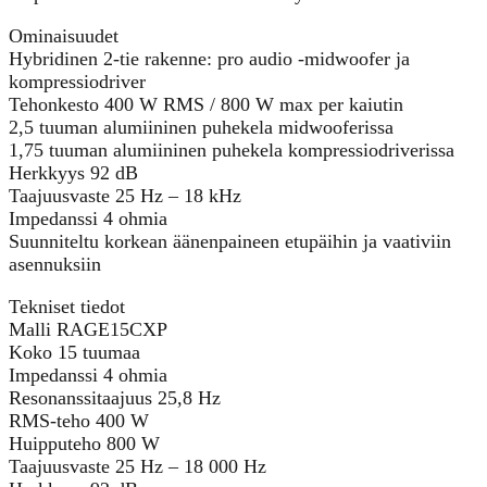
Ominaisuudet
Hybridinen 2-tie rakenne: pro audio -midwoofer ja
kompressiodriver
Tehonkesto 400 W RMS / 800 W max per kaiutin
2,5 tuuman alumiininen puhekela midwooferissa
1,75 tuuman alumiininen puhekela kompressiodriverissa
Herkkyys 92 dB
Taajuusvaste 25 Hz – 18 kHz
Impedanssi 4 ohmia
Suunniteltu korkean äänenpaineen etupäihin ja vaativiin
asennuksiin
Tekniset tiedot
Malli RAGE15CXP
Koko 15 tuumaa
Impedanssi 4 ohmia
Resonanssitaajuus 25,8 Hz
RMS-teho 400 W
Huipputeho 800 W
Taajuusvaste 25 Hz – 18 000 Hz