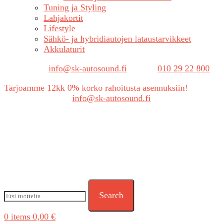
Tuning ja Styling
Lahjakortit
Lifestyle
Sähkö- ja hybridiautojen lataustarvikkeet
Akkulaturit
Sähköposti:
info@sk-autosound.fi
| Puh.
010 29 22 800
Tarjoamme 12kk 0% korko rahoitusta asennuksiin!
Tarjouspyynnöt:
info@sk-autosound.fi
Search
0
items
0,00
€