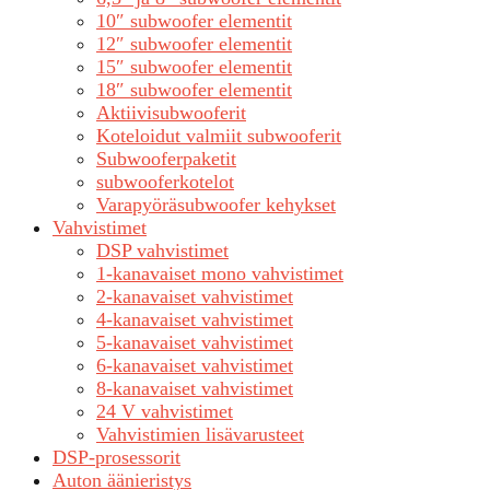
10″ subwoofer elementit
12″ subwoofer elementit
15″ subwoofer elementit
18″ subwoofer elementit
Aktiivisubwooferit
Koteloidut valmiit subwooferit
Subwooferpaketit
subwooferkotelot
Varapyöräsubwoofer kehykset
Vahvistimet
DSP vahvistimet
1-kanavaiset mono vahvistimet
2-kanavaiset vahvistimet
4-kanavaiset vahvistimet
5-kanavaiset vahvistimet
6-kanavaiset vahvistimet
8-kanavaiset vahvistimet
24 V vahvistimet
Vahvistimien lisävarusteet
DSP-prosessorit
Auton äänieristys