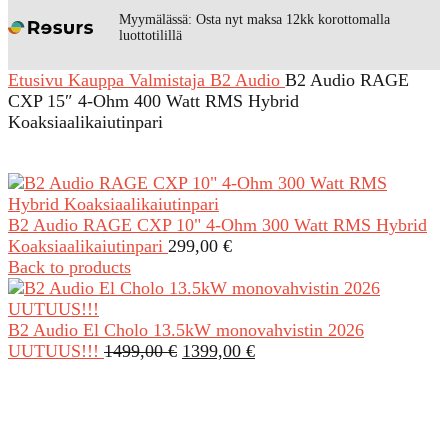
Myymälässä: Osta nyt maksa 12kk korottomalla
luottotilillä
Etusivu
Kauppa
Valmistaja
B2 Audio
B2 Audio RAGE
CXP 15″ 4-Ohm 400 Watt RMS Hybrid
Koaksiaalikaiutinpari
B2 Audio RAGE CXP 10" 4-Ohm 300 Watt RMS Hybrid
Koaksiaalikaiutinpari
299,00
€
Back to products
B2 Audio El Cholo 13.5kW monovahvistin 2026
Alkuperäinen
Nykyinen
UUTUUS!!!
1499,00
€
1399,00
€
hinta
hinta
oli:
on:
1499,00 €.
1399,00 €.