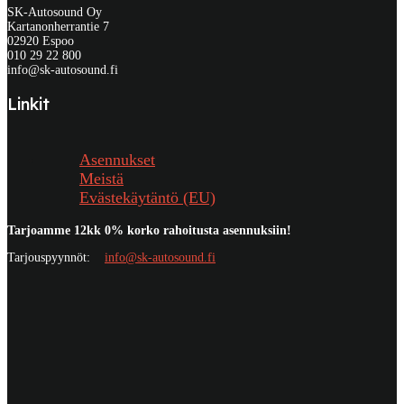
SK-Autosound Oy
Kartanonherrantie 7
02920 Espoo
010 29 22 800
info@sk-autosound.fi
Linkit
Asennukset
Meistä
Evästekäytäntö (EU)
Tarjoamme 12kk 0% korko rahoitusta asennuksiin!
Tarjouspyynnöt:
info@sk-autosound.fi