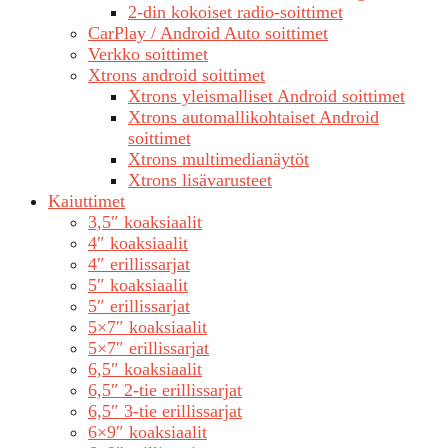
2-din kokoiset radio-soittimet
CarPlay / Android Auto soittimet
Verkko soittimet
Xtrons android soittimet
Xtrons yleismalliset Android soittimet
Xtrons automallikohtaiset Android
soittimet
Xtrons multimedianäytöt
Xtrons lisävarusteet
Kaiuttimet
3,5″ koaksiaalit
4″ koaksiaalit
4″ erillissarjat
5″ koaksiaalit
5″ erillissarjat
5×7″ koaksiaalit
5×7″ erillissarjat
6,5″ koaksiaalit
6,5″ 2-tie erillissarjat
6,5″ 3-tie erillissarjat
6×9″ koaksiaalit