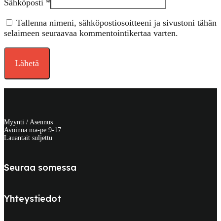
Sähköposti
*
Tallenna nimeni, sähköpostiosoitteeni ja sivustoni tähän
selaimeen seuraavaa kommentointikertaa varten.
Myynti / Asennus
Avoinna ma-pe 9-17
Lauantait suljettu
Seuraa somessa
Yhteystiedot