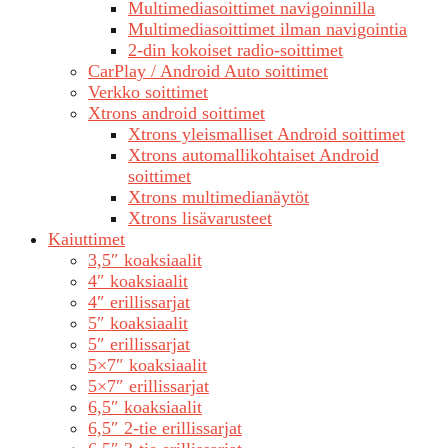
Multimediasoittimet navigoinnilla
Multimediasoittimet ilman navigointia
2-din kokoiset radio-soittimet
CarPlay / Android Auto soittimet
Verkko soittimet
Xtrons android soittimet
Xtrons yleismalliset Android soittimet
Xtrons automallikohtaiset Android
soittimet
Xtrons multimedianäytöt
Xtrons lisävarusteet
Kaiuttimet
3,5″ koaksiaalit
4″ koaksiaalit
4″ erillissarjat
5″ koaksiaalit
5″ erillissarjat
5×7″ koaksiaalit
5×7″ erillissarjat
6,5″ koaksiaalit
6,5″ 2-tie erillissarjat