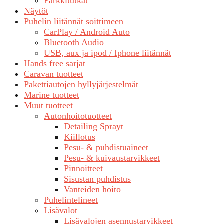
Parkkitutkat
Näytöt
Puhelin liitännät soittimeen
CarPlay / Android Auto
Bluetooth Audio
USB, aux ja ipod / Iphone liitännät
Hands free sarjat
Caravan tuotteet
Pakettiautojen hyllyjärjestelmät
Marine tuotteet
Muut tuotteet
Autonhoitotuotteet
Detailing Sprayt
Kiillotus
Pesu- & puhdistuaineet
Pesu- & kuivaustarvikkeet
Pinnoitteet
Sisustan puhdistus
Vanteiden hoito
Puhelintelineet
Lisävalot
Lisävalojen asennustarvikkeet