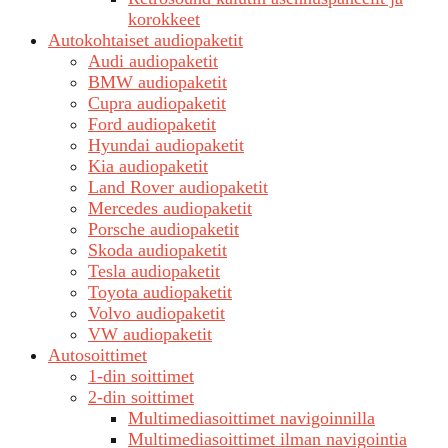
korokkeet
Autokohtaiset audiopaketit
Audi audiopaketit
BMW audiopaketit
Cupra audiopaketit
Ford audiopaketit
Hyundai audiopaketit
Kia audiopaketit
Land Rover audiopaketit
Mercedes audiopaketit
Porsche audiopaketit
Skoda audiopaketit
Tesla audiopaketit
Toyota audiopaketit
Volvo audiopaketit
VW audiopaketit
Autosoittimet
1-din soittimet
2-din soittimet
Multimediasoittimet navigoinnilla
Multimediasoittimet ilman navigointia