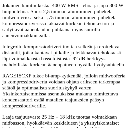
Jokainen kaiutin kestää 400 W RMS -tehoa ja jopa 800 W
huipputehoa. Suuri 2,5 tuuman alumiininen puhekela
midwooferissa sekä 1,75 tuuman alumiininen puhekela
kompressiodriverissa takaavat korkean tehonkeston ja
säilyttävät äänenlaadun puhtaana myös suurilla
äänenvoimakkuuksilla.
Integroitu kompressiodriveri tuottaa selkeät ja erottelevat
diskantit, jotka kantavat pitkälle ja leikkaavat tehokkaasti
läpi voimakkaasta bassotoistosta. 92 dB herkkyys
mahdollistaa korkean äänenpaineen hyvällä hyötysuhteella.
RAGE15CXP tukee bi-amp-kytkentää, jolloin midwooferia
ja kompressiodriveria voidaan ohjata erikseen tarkempaa
säätöä ja optimaalista suorituskykyä varten.
Yksinkertaisemmissa asennuksissa mukana toimitettava
kondensaattori estää matalien taajuuksien pääsyn
kompressiodriverille.
Laaja taajuusvaste 25 Hz – 18 kHz tuottaa voimakkaan
midbasson, hyökkäävän keskialueen ja yksityiskohtaiset