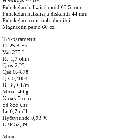
Herkkyys 92 dB
Puhekelan halkaisija mid 63,5 mm
Puhekelan halkaisija diskantti 44 mm
Puhekelan materiaali alumiini
Magneetin paino 60 oz
T/S-parametrit
Fs 25,8 Hz
Vas 275 L
Re 1,7 ohm
Qms 2,23
Qes 0,4878
Qts 0,4004
BL 8,9 T/m
Mms 140 g
Xmax 5 mm
Sd 855 cm²
Le 0,7 mH
Hyötysuhde 0,93 %
EBP 52,89
Mitat