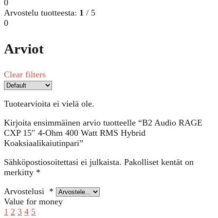
0
Arvostelu tuotteesta:
1
/ 5
0
Arviot
Clear filters
Tuotearvioita ei vielä ole.
Kirjoita ensimmäinen arvio tuotteelle “B2 Audio RAGE
CXP 15″ 4-Ohm 400 Watt RMS Hybrid
Koaksiaalikaiutinpari”
Sähköpostiosoitettasi ei julkaista.
Pakolliset kentät on
merkitty
*
Arvostelusi
*
Value for money
1
2
3
4
5