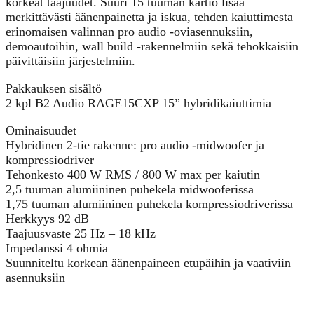
korkeat taajuudet. Suuri 15 tuuman kartio lisää
merkittävästi äänenpainetta ja iskua, tehden kaiuttimesta
erinomaisen valinnan pro audio -oviasennuksiin,
demoautoihin, wall build -rakennelmiin sekä tehokkaisiin
päivittäisiin järjestelmiin.
Pakkauksen sisältö
2 kpl B2 Audio RAGE15CXP 15” hybridikaiuttimia
Ominaisuudet
Hybridinen 2-tie rakenne: pro audio -midwoofer ja
kompressiodriver
Tehonkesto 400 W RMS / 800 W max per kaiutin
2,5 tuuman alumiininen puhekela midwooferissa
1,75 tuuman alumiininen puhekela kompressiodriverissa
Herkkyys 92 dB
Taajuusvaste 25 Hz – 18 kHz
Impedanssi 4 ohmia
Suunniteltu korkean äänenpaineen etupäihin ja vaativiin
asennuksiin