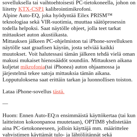
sovelluksella tai vaihtoehtoisesti PC-tietokoneella, johon on
liitetty
KTX-CSP1
kalibrointimikrofoni.
Alpine Auto-EQ, joka hyödyntää Eilex PRISM™
teknologiaa sekä VIR-suotimia, muuttaa säätöprosessin
todella helpoksi. Saat näytölle ohjeet, jolla teet tarkat
mittaukset auton akustiikasta.
Mittauksen jälkeen PC-ohjelmiston tai iPhone-sovelluksen
näytölle saat graafisen käyrän, josta selviää kaikki
muutokset. Voit halutessasi tämän jälkeen tehdä vielä oman
makusi mukaiset hienosäädöt soundiin. Mittauksen aikana
kuljetat
mikrofonia
(tai iPhonea) auton ohjaamossa ja
järjestelmä tekee satoja mittauksia tämän aikana.
Lopputuloksena saat erittäin tarkan ja luonnollisen toiston.
Lataa iPhone-sovellus
tästä.
—
Huom: Ennen Auto-EQ:n ensimmäistä käyttökertaa (tai kun
laitteiston kokoonpanoa muutetaan), OPTIM8 yhdistetään
aina PC-tietokoneeseen, jolloin käyttäjä mm. määrittelee
vahvistimen käyttämät tulo- ja lähtöliitännät sekä