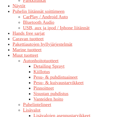
Parkkitutkat
Näytöt
Puhelin liitännät soittimeen
CarPlay / Android Auto
Bluetooth Audio
USB, aux ja ipod / Iphone liitännät
Hands free sarjat
Caravan tuotteet
Pakettiautojen hyllyjärjestelmät
Marine tuotteet
Muut tuotteet
Autonhoitotuotteet
Detailing Sprayt
Kiillotus
Pesu- & puhdistuaineet
Pesu- & kuivaustarvikkeet
Pinnoitteet
Sisustan puhdistus
Vanteiden hoito
Puhelintelineet
Lisävalot
Lisävalojen asennustarvikkeet