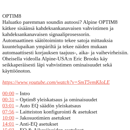
OPTIM8
Haluatko paremman soundin autoosi? Alpine OPTIM8
kätkee sisäänsä kahdeksankanavaisen vahvistimen ja
kahdeksankanavaisen signaaliprosessorin.
Automaattinen säätötoiminto tekee satoja mittauksia
kuuntelupaikan ympäriltä ja tekee näiden mukaan
automaattisesti korjauksen taajuus-, aika- ja vaihevirheisiin.
Oheisella videolla Alpine-USA:n Eric Brooks käy
seikkaperäisesti läpi vahvistimen ominaisuudet sekä
käyttöönoton.
https://www.youtube.com/watch?v=SmT5vmKIoLE
00:00
– Intro
00:31
– Optim8 yleiskatsaus ja ominaisuudet
03:01
– Auto EQ säädön yleiskatsaus
07:56
– Laitteiston konfigurointi & asetukset
10:00
– Jakosuotimien asetukset
14:01
– Anti-EQ asetukset
15:03
– EQ & Aikaviiveiden asetukset