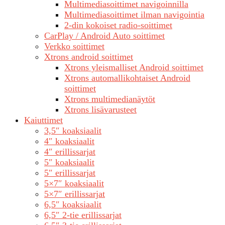
Multimediasoittimet navigoinnilla
Multimediasoittimet ilman navigointia
2-din kokoiset radio-soittimet
CarPlay / Android Auto soittimet
Verkko soittimet
Xtrons android soittimet
Xtrons yleismalliset Android soittimet
Xtrons automallikohtaiset Android
soittimet
Xtrons multimedianäytöt
Xtrons lisävarusteet
Kaiuttimet
3,5″ koaksiaalit
4″ koaksiaalit
4″ erillissarjat
5″ koaksiaalit
5″ erillissarjat
5×7″ koaksiaalit
5×7″ erillissarjat
6,5″ koaksiaalit
6,5″ 2-tie erillissarjat