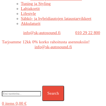
Tuning ja Styling
Lahjakortit
Lifestyle
Sähkö- ja hybridiautojen lataustarvikkeet
Akkulaturit
Sähköposti:
info@sk-autosound.fi
| Puh.
010 29 22 800
Tarjoamme 12kk 0% korko rahoitusta asennuksiin!
Tarjouspyynnöt:
info@sk-autosound.fi
Search
0
items
0,00
€