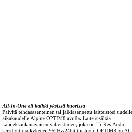
All-In-One eli kaikki yksissä kuorissa
Päivitä tehdasasenteinen tai jälkiasennettu laitteistosi uudell
aikakaudelle Alpine OPTIM8 avulla. Laite sisältää
kahdeksankanavaisen vahvistimen, joka on Hi-Res Audio
sertifioitu ja kykenee 96kHz/24bit toistoon. OPTIM8 on All