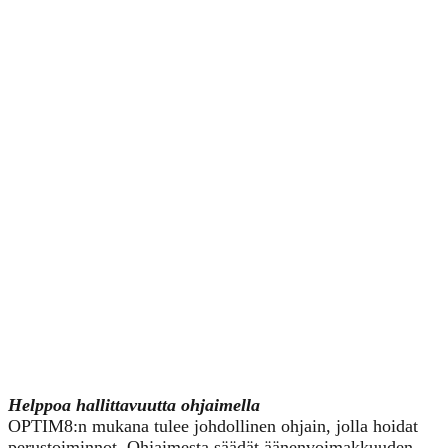
Helppoa hallittavuutta ohjaimella
OPTIM8:n mukana tulee johdollinen ohjain, jolla hoidat
perustoiminnot. Ohjaimesta säädät äänenvoimakkuuden,