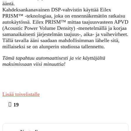
ääntä.
Kahdeksankanavainen DSP-vahvistin käyttää Eilex
PRISM™ -teknologiaa, joka on ennennäkemätön ratkaisu
autokäytössä. Eilex PRISM™ mittaa taajuusvasteen APVD
(Acoustic Power Volume Density) -menetelmällä ja korjaa
samanaikaisesti järjestelmän taajuus-, aika- ja vaihevirheet.
Tällä tavalla ääni saadaan mahdollisimman lähelle sitä,
millaiseksi se on alunperin studiossa tallennettu.
Tämä tapahtuu automaattisesti ja vie käyttäjältä
maksimissaan viisi minuuttia!
Lisää toivelistalle
19