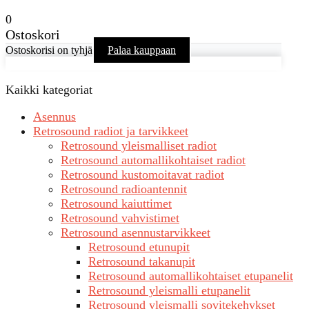
0
Ostoskori
Ostoskorisi on tyhjä
Palaa kauppaan
Kaikki kategoriat
Asennus
Retrosound radiot ja tarvikkeet
Retrosound yleismalliset radiot
Retrosound automallikohtaiset radiot
Retrosound kustomoitavat radiot
Retrosound radioantennit
Retrosound kaiuttimet
Retrosound vahvistimet
Retrosound asennustarvikkeet
Retrosound etunupit
Retrosound takanupit
Retrosound automallikohtaiset etupanelit
Retrosound yleismalli etupanelit
Retrosound yleismalli sovitekehykset