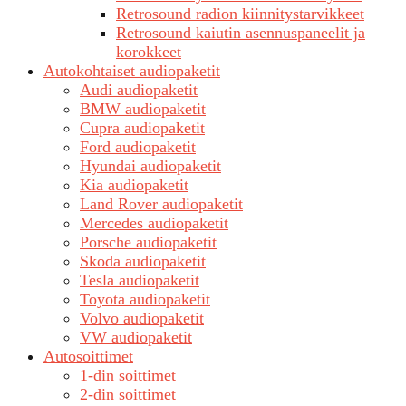
Retrosound radion kiinnitystarvikkeet
Retrosound kaiutin asennuspaneelit ja
korokkeet
Autokohtaiset audiopaketit
Audi audiopaketit
BMW audiopaketit
Cupra audiopaketit
Ford audiopaketit
Hyundai audiopaketit
Kia audiopaketit
Land Rover audiopaketit
Mercedes audiopaketit
Porsche audiopaketit
Skoda audiopaketit
Tesla audiopaketit
Toyota audiopaketit
Volvo audiopaketit
VW audiopaketit
Autosoittimet
1-din soittimet
2-din soittimet