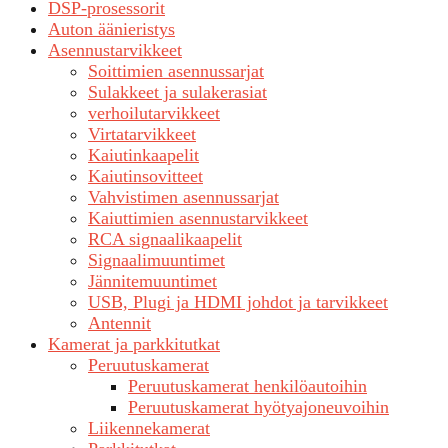
DSP-prosessorit
Auton äänieristys
Asennustarvikkeet
Soittimien asennussarjat
Sulakkeet ja sulakerasiat
verhoilutarvikkeet
Virtatarvikkeet
Kaiutinkaapelit
Kaiutinsovitteet
Vahvistimen asennussarjat
Kaiuttimien asennustarvikkeet
RCA signaalikaapelit
Signaalimuuntimet
Jännitemuuntimet
USB, Plugi ja HDMI johdot ja tarvikkeet
Antennit
Kamerat ja parkkitutkat
Peruutuskamerat
Peruutuskamerat henkilöautoihin
Peruutuskamerat hyötyajoneuvoihin
Liikennekamerat