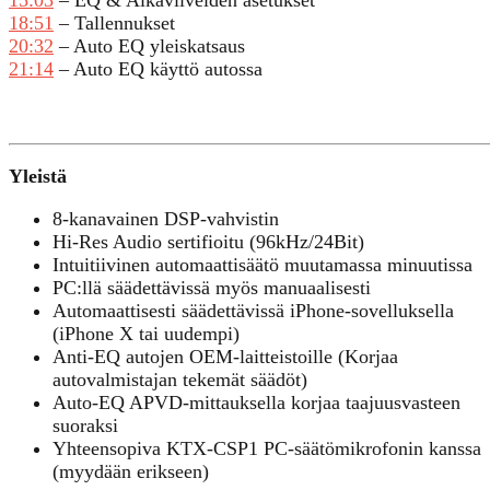
18:51
– Tallennukset
20:32
– Auto EQ yleiskatsaus
21:14
– Auto EQ käyttö autossa
Yleistä
8-kanavainen DSP-vahvistin
Hi-Res Audio sertifioitu (96kHz/24Bit)
Intuitiivinen automaattisäätö muutamassa minuutissa
PC:llä säädettävissä myös manuaalisesti
Automaattisesti säädettävissä iPhone-sovelluksella
(iPhone X tai uudempi)
Anti-EQ autojen OEM-laitteistoille (Korjaa
autovalmistajan tekemät säädöt)
Auto-EQ APVD-mittauksella korjaa taajuusvasteen
suoraksi
Yhteensopiva KTX-CSP1 PC-säätömikrofonin kanssa
(myydään erikseen)