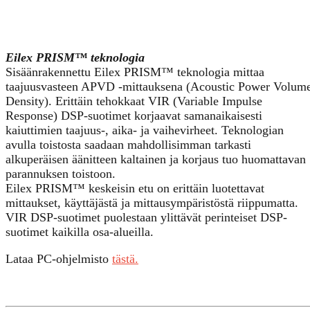
Eilex PRISM™ teknologia
Sisäänrakennettu Eilex PRISM™ teknologia mittaa
taajuusvasteen APVD -mittauksena (Acoustic Power Volum
Density). Erittäin tehokkaat VIR (Variable Impulse
Response) DSP-suotimet korjaavat samanaikaisesti
kaiuttimien taajuus-, aika- ja vaihevirheet. Teknologian
avulla toistosta saadaan mahdollisimman tarkasti
alkuperäisen äänitteen kaltainen ja korjaus tuo huomattavan
parannuksen toistoon.
Eilex PRISM™ keskeisin etu on erittäin luotettavat
mittaukset, käyttäjästä ja mittausympäristöstä riippumatta.
VIR DSP-suotimet puolestaan ylittävät perinteiset DSP-
suotimet kaikilla osa-alueilla.
Lataa PC-ohjelmisto
tästä.