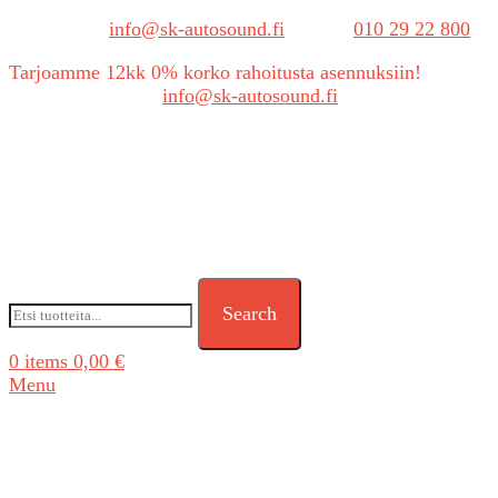
Sähköposti:
info@sk-autosound.fi
| Puh.
010 29 22 800
Tarjoamme 12kk 0% korko rahoitusta asennuksiin!
Tarjouspyynnöt:
info@sk-autosound.fi
Search
0
items
0,00
€
Menu