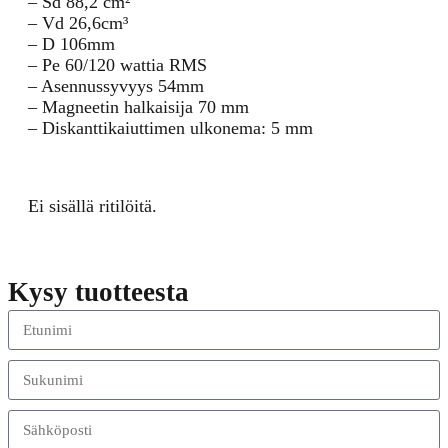
– Sd 88,2 cm²
– Vd 26,6cm³
– D 106mm
– Pe 60/120 wattia RMS
– Asennussyvyys 54mm
– Magneetin halkaisija 70 mm
– Diskanttikaiuttimen ulkonema: 5 mm
Ei sisällä ritilöitä.
Kysy tuotteesta