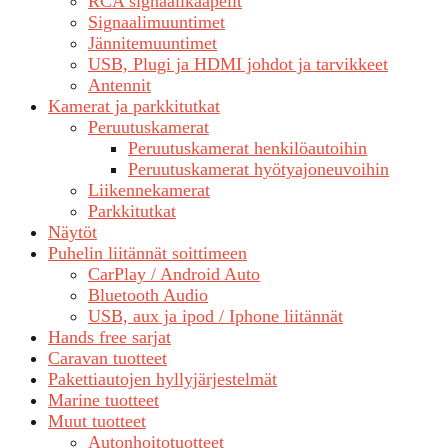
RCA signaalikaapelit
Signaalimuuntimet
Jännitemuuntimet
USB, Plugi ja HDMI johdot ja tarvikkeet
Antennit
Kamerat ja parkkitutkat
Peruutuskamerat
Peruutuskamerat henkilöautoihin
Peruutuskamerat hyötyajoneuvoihin
Liikennekamerat
Parkkitutkat
Näytöt
Puhelin liitännät soittimeen
CarPlay / Android Auto
Bluetooth Audio
USB, aux ja ipod / Iphone liitännät
Hands free sarjat
Caravan tuotteet
Pakettiautojen hyllyjärjestelmät
Marine tuotteet
Muut tuotteet
Autonhoitotuotteet