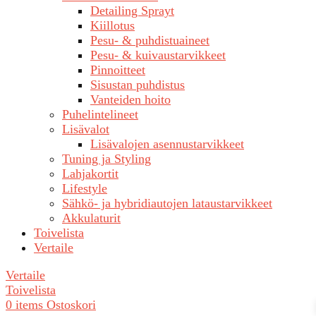
Detailing Sprayt
Kiillotus
Pesu- & puhdistuaineet
Pesu- & kuivaustarvikkeet
Pinnoitteet
Sisustan puhdistus
Vanteiden hoito
Puhelintelineet
Lisävalot
Lisävalojen asennustarvikkeet
Tuning ja Styling
Lahjakortit
Lifestyle
Sähkö- ja hybridiautojen lataustarvikkeet
Akkulaturit
Toivelista
Vertaile
Vertaile
Toivelista
0
items
Ostoskori