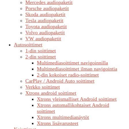
Mercedes audiopaketit
Porsche audiopaketit
Skoda audiopaketit
Tesla audiopaketit
Toyota audiopaketit
Volvo audiopaketit
VW audiopaketit
Autosoittimet
1-din soittimet
2-din soittimet
Multimediasoittimet navigoinnilla
Multimediasoittimet ilman navigointia
2-din kokoiset radio-soittimet
CarPlay / Android Auto soittimet
Verkko soittimet
Xtrons android soittimet
Xtrons yleismalliset Android soittimet
Xtrons automallikohtaiset Android
soittimet
Xtrons multimedianäytöt
Xtrons lisävarusteet