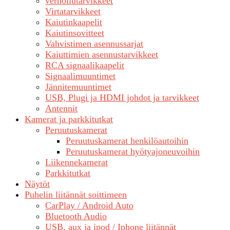
verhoilutarvikkeet
Virtatarvikkeet
Kaiutinkaapelit
Kaiutinsovitteet
Vahvistimen asennussarjat
Kaiuttimien asennustarvikkeet
RCA signaalikaapelit
Signaalimuuntimet
Jännitemuuntimet
USB, Plugi ja HDMI johdot ja tarvikkeet
Antennit
Kamerat ja parkkitutkat
Peruutuskamerat
Peruutuskamerat henkilöautoihin
Peruutuskamerat hyötyajoneuvoihin
Liikennekamerat
Parkkitutkat
Näytöt
Puhelin liitännät soittimeen
CarPlay / Android Auto
Bluetooth Audio
USB, aux ja ipod / Iphone liitännät