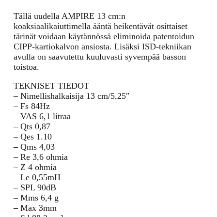
Tällä uudella AMPIRE 13 cm:n
koaksiaalikaiuttimella ääntä heikentävät osittaiset
tärinät voidaan käytännössä eliminoida patentoidun
CIPP-kartiokalvon ansiosta. Lisäksi ISD-tekniikan
avulla on saavutettu kuuluvasti syvempää basson
toistoa.
TEKNISET TIEDOT
– Nimellishalkaisija 13 cm/5,25″
– Fs 84Hz
– VAS 6,1 litraa
– Qts 0,87
– Qes 1.10
– Qms 4,03
– Re 3,6 ohmia
– Z 4 ohmia
– Le 0,55mH
– SPL 90dB
– Mms 6,4 g
– Max 3mm