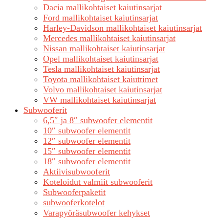
Dacia mallikohtaiset kaiutinsarjat
Ford mallikohtaiset kaiutinsarjat
Harley-Davidson mallikohtaiset kaiutinsarjat
Mercedes mallikohtaiset kaiutinsarjat
Nissan mallikohtaiset kaiutinsarjat
Opel mallikohtaiset kaiutinsarjat
Tesla mallikohtaiset kaiutinsarjat
Toyota mallikohtaiset kaiuttimet
Volvo mallikohtaiset kaiutinsarjat
VW mallikohtaiset kaiutinsarjat
Subwooferit
6,5″ ja 8″ subwoofer elementit
10″ subwoofer elementit
12″ subwoofer elementit
15″ subwoofer elementit
18″ subwoofer elementit
Aktiivisubwooferit
Koteloidut valmiit subwooferit
Subwooferpaketit
subwooferkotelot
Varapyöräsubwoofer kehykset