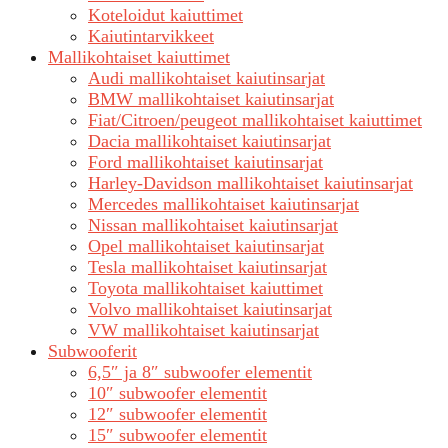
Koteloidut kaiuttimet
Kaiutintarvikkeet
Mallikohtaiset kaiuttimet
Audi mallikohtaiset kaiutinsarjat
BMW mallikohtaiset kaiutinsarjat
Fiat/Citroen/peugeot mallikohtaiset kaiuttimet
Dacia mallikohtaiset kaiutinsarjat
Ford mallikohtaiset kaiutinsarjat
Harley-Davidson mallikohtaiset kaiutinsarjat
Mercedes mallikohtaiset kaiutinsarjat
Nissan mallikohtaiset kaiutinsarjat
Opel mallikohtaiset kaiutinsarjat
Tesla mallikohtaiset kaiutinsarjat
Toyota mallikohtaiset kaiuttimet
Volvo mallikohtaiset kaiutinsarjat
VW mallikohtaiset kaiutinsarjat
Subwooferit
6,5″ ja 8″ subwoofer elementit
10″ subwoofer elementit
12″ subwoofer elementit
15″ subwoofer elementit