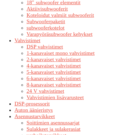
18″ subwoofer elementit
Aktiivisubwooferit
Koteloidut valmiit subwooferit
Subwooferpaketit
subwooferkotelot
Varapyöräsubwoofer kehykset
Vahvistimet
DSP vahvistimet
1-kanavaiset mono vahvistimet
2-kanavaiset vahvistimet
4-kanavaiset vahvistimet
5-kanavaiset vahvistimet
6-kanavaiset vahvistimet
8-kanavaiset vahvistimet
24 V vahvistimet
Vahvistimien lisävarusteet
DSP-prosessorit
Auton äänieristys
Asennustarvikkeet
Soittimien asennussarjat
Sulakkeet ja sulakerasiat