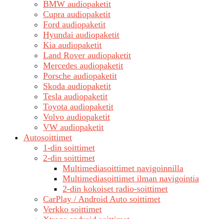
BMW audiopaketit
Cupra audiopaketit
Ford audiopaketit
Hyundai audiopaketit
Kia audiopaketit
Land Rover audiopaketit
Mercedes audiopaketit
Porsche audiopaketit
Skoda audiopaketit
Tesla audiopaketit
Toyota audiopaketit
Volvo audiopaketit
VW audiopaketit
Autosoittimet
1-din soittimet
2-din soittimet
Multimediasoittimet navigoinnilla
Multimediasoittimet ilman navigointia
2-din kokoiset radio-soittimet
CarPlay / Android Auto soittimet
Verkko soittimet