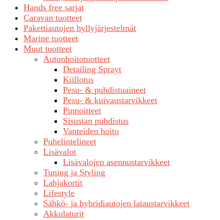
Hands free sarjat
Caravan tuotteet
Pakettiautojen hyllyjärjestelmät
Marine tuotteet
Muut tuotteet
Autonhoitotuotteet
Detailing Sprayt
Kiillotus
Pesu- & puhdistuaineet
Pesu- & kuivaustarvikkeet
Pinnoitteet
Sisustan puhdistus
Vanteiden hoito
Puhelintelineet
Lisävalot
Lisävalojen asennustarvikkeet
Tuning ja Styling
Lahjakortit
Lifestyle
Sähkö- ja hybridiautojen lataustarvikkeet
Akkulaturit