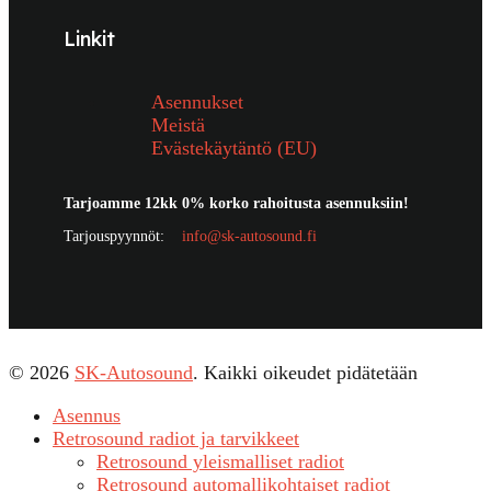
Linkit
Asennukset
Meistä
Evästekäytäntö (EU)
Tarjoamme 12kk 0% korko rahoitusta asennuksiin!
Tarjouspyynnöt:
info@sk-autosound.fi
© 2026
SK-Autosound
. Kaikki oikeudet pidätetään
Asennus
Retrosound radiot ja tarvikkeet
Retrosound yleismalliset radiot
Retrosound automallikohtaiset radiot