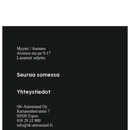
Myynti / Asennus
Avoinna ma-pe 9-17
Lauantait suljettu
Seuraa somessa
Yhteystiedot
SK-Autosound Oy
Kartanonherrantie 7
02920 Espoo
010 29 22 800
info@sk-autosound.fi