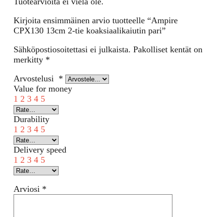
Tuotearvioita ei vielä ole.
Kirjoita ensimmäinen arvio tuotteelle “Ampire
CPX130 13cm 2-tie koaksiaalikaiutin pari”
Sähköpostiosoitettasi ei julkaista.
Pakolliset kentät on
merkitty
*
Arvostelusi
*
Value for money
1
2
3
4
5
Durability
1
2
3
4
5
Delivery speed
1
2
3
4
5
Arviosi
*