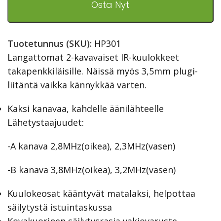
Osta Nyt
Tuotetunnus (SKU):
HP301
Langattomat 2-kavavaiset IR-kuulokkeet
takapenkkiläisille. Näissä myös 3,5mm plugi-
liitäntä vaikka kännykkää varten.
Kaksi kanavaa, kahdelle äänilähteelle
Lähetystaajuudet:
-A kanava 2,8MHz(oikea), 2,3MHz(vasen)
-B kanava 3,8MHz(oikea), 3,2MHz(vasen)
Kuulokeosat kääntyvät matalaksi, helpottaa
säilytystä istuintaskussa