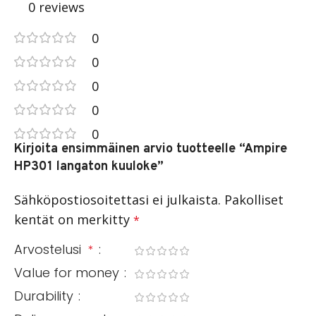
0 reviews
0
0
0
0
0
Kirjoita ensimmäinen arvio tuotteelle “Ampire
HP301 langaton kuuloke”
Sähköpostiosoitettasi ei julkaista.
Pakolliset
kentät on merkitty
*
Arvostelusi
*
Value for money
Durability