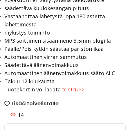
Kovakuorinen säilytysrasia vakiovaruste
säädettävä kuulokesangan pituus
Vastaanottaa lähetystä jopa 180 astetta
lähettimestä
mykistys toiminto
MP3 soittimen sisäänmeno 3,5mm plugilla
Päälle/Pois kytkin säästää pariston ikää
Automaattinen virran sammutus
Säädettävä äänenvoimakkuus
Automaattinen äänenvoimakkuus säätö ALC
Takuu 12 kuukautta
Tuotekortin voi ladata
tästä>>>
Lisää toivelistalle
14