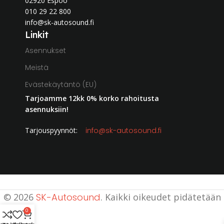
02920 Espoo
010 29 22 800
info@sk-autosound.fi
Linkit
Asennukset
Meistä
Evästekäytäntö (EU)
Tarjoamme 12kk 0% korko rahoitusta
asennuksiin!
Tarjouspyynnöt:
info@sk-autosound.fi
© 2026
SK-Autosound
. Kaikki oikeudet pidätetään
0