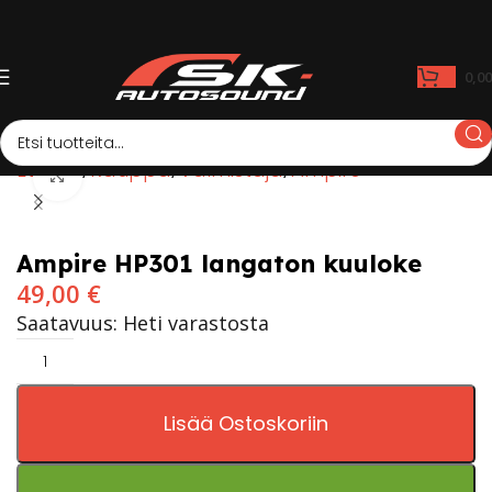
0,0
Etusivu
Kauppa
Valmistaja
Ampire
Click to enlarge
Ampire HP301 langaton kuuloke
49,00
€
Saatavuus: Heti varastosta
Lisää Ostoskoriin