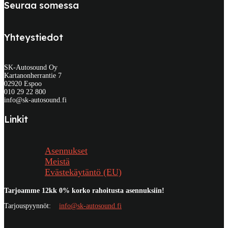
Seuraa somessa
Yhteystiedot
SK-Autosound Oy
Kartanonherrantie 7
02920 Espoo
010 29 22 800
info@sk-autosound.fi
Linkit
Asennukset
Meistä
Evästekäytäntö (EU)
Tarjoamme 12kk 0% korko rahoitusta asennuksiin!
Tarjouspyynnöt:
info@sk-autosound.fi