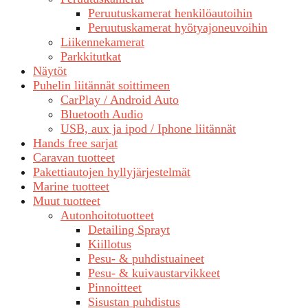
Peruutuskamerat henkilöautoihin
Peruutuskamerat hyötyajoneuvoihin
Liikennekamerat
Parkkitutkat
Näytöt
Puhelin liitännät soittimeen
CarPlay / Android Auto
Bluetooth Audio
USB, aux ja ipod / Iphone liitännät
Hands free sarjat
Caravan tuotteet
Pakettiautojen hyllyjärjestelmät
Marine tuotteet
Muut tuotteet
Autonhoitotuotteet
Detailing Sprayt
Kiillotus
Pesu- & puhdistuaineet
Pesu- & kuivaustarvikkeet
Pinnoitteet
Sisustan puhdistus