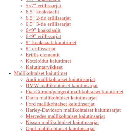
5×7″ erillissarjat
6,5″ koaksiaalit
6,5″ 2-tie erillissarjat
6,5″ 3-tie erillissarjat
6×9″ koaksiaalit
6×9″ erillissarjat
8″ koaksiaali kaiuttimet
8″ erillissarjat
Erillis elementit
Koteloidut kaiuttimet
Kaiutintarvikkeet
Mallikohtaiset kaiuttimet
Audi mallikohtaiset kaiutinsarjat
BMW mallikohtaiset kaiutinsarjat
Fiat/Citroen/peugeot mallikohtaiset kaiuttimet
Dacia mallikohtaiset kaiutinsarjat
Ford mallikohtaiset kaiutinsarjat
Harley-Davidson mallikohtaiset kaiutinsarjat
Mercedes mallikohtaiset kaiutinsarjat
Nissan mallikohtaiset kaiutinsarjat
Opel mallikohtaiset kaiutinsarjat