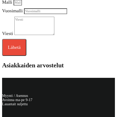
Malli
Vuosimalli
Viesti
Lähetä
Asiakkaiden arvostelut
Myynti / Asennus
Avoinna ma-pe 9-17
Lauantait suljettu