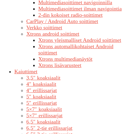
Multimediasoittimet navigoinnilla
Multimediasoittimet ilman navigointia
2-din kokoiset radio-soittimet
CarPlay / Android Auto soittimet
Verkko soittimet
Xtrons android soittimet
Xtrons yleismalliset Android soittimet
Xtrons automallikohtaiset Android
soittimet
Xtrons multimedianäytöt
Xtrons lisävarusteet
Kaiuttimet
3,5″ koaksiaalit
4″ koaksiaalit
4″ erillissarjat
5″ koaksiaalit
5″ erillissarjat
5×7″ koaksiaalit
5×7″ erillissarjat
6,5″ koaksiaalit
6,5″ 2-tie erillissarjat