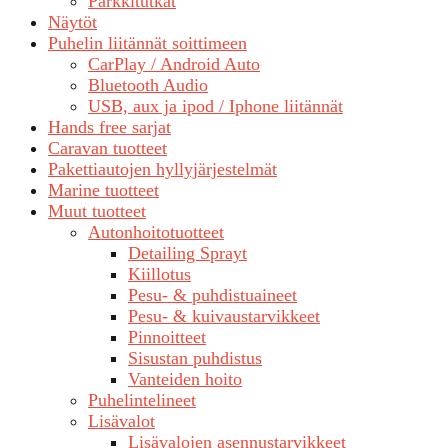
Parkkitutkat
Näytöt
Puhelin liitännät soittimeen
CarPlay / Android Auto
Bluetooth Audio
USB, aux ja ipod / Iphone liitännät
Hands free sarjat
Caravan tuotteet
Pakettiautojen hyllyjärjestelmät
Marine tuotteet
Muut tuotteet
Autonhoitotuotteet
Detailing Sprayt
Kiillotus
Pesu- & puhdistuaineet
Pesu- & kuivaustarvikkeet
Pinnoitteet
Sisustan puhdistus
Vanteiden hoito
Puhelintelineet
Lisävalot
Lisävalojen asennustarvikkeet