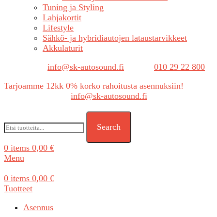
Tuning ja Styling
Lahjakortit
Lifestyle
Sähkö- ja hybridiautojen lataustarvikkeet
Akkulaturit
Sähköposti:
info@sk-autosound.fi
| Puh.
010 29 22 800
Tarjoamme 12kk 0% korko rahoitusta asennuksiin!
Tarjouspyynnöt:
info@sk-autosound.fi
Search
0
items
0,00
€
Menu
0
items
0,00
€
Tuotteet
Asennus