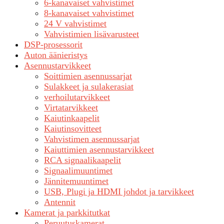
6-kanavaiset vahvistimet
8-kanavaiset vahvistimet
24 V vahvistimet
Vahvistimien lisävarusteet
DSP-prosessorit
Auton äänieristys
Asennustarvikkeet
Soittimien asennussarjat
Sulakkeet ja sulakerasiat
verhoilutarvikkeet
Virtatarvikkeet
Kaiutinkaapelit
Kaiutinsovitteet
Vahvistimen asennussarjat
Kaiuttimien asennustarvikkeet
RCA signaalikaapelit
Signaalimuuntimet
Jännitemuuntimet
USB, Plugi ja HDMI johdot ja tarvikkeet
Antennit
Kamerat ja parkkitutkat
Peruutuskamerat