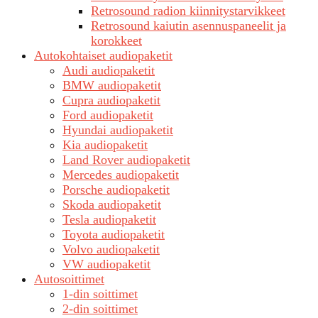
Retrosound radion kiinnitystarvikkeet
Retrosound kaiutin asennuspaneelit ja
korokkeet
Autokohtaiset audiopaketit
Audi audiopaketit
BMW audiopaketit
Cupra audiopaketit
Ford audiopaketit
Hyundai audiopaketit
Kia audiopaketit
Land Rover audiopaketit
Mercedes audiopaketit
Porsche audiopaketit
Skoda audiopaketit
Tesla audiopaketit
Toyota audiopaketit
Volvo audiopaketit
VW audiopaketit
Autosoittimet
1-din soittimet
2-din soittimet