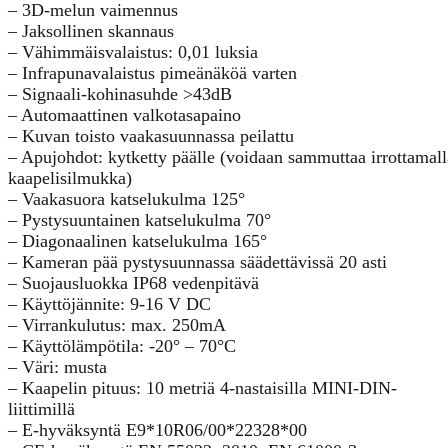
– 3D-melun vaimennus
– Jaksollinen skannaus
– Vähimmäisvalaistus: 0,01 luksia
– Infrapunavalaistus pimeänäköä varten
– Signaali-kohinasuhde >43dB
– Automaattinen valkotasapaino
– Kuvan toisto vaakasuunnassa peilattu
– Apujohdot: kytketty päälle (voidaan sammuttaa irrottamall
kaapelisilmukka)
– Vaakasuora katselukulma 125°
– Pystysuuntainen katselukulma 70°
– Diagonaalinen katselukulma 165°
– Kameran pää pystysuunnassa säädettävissä 20 asti
– Suojausluokka IP68 vedenpitävä
– Käyttöjännite: 9-16 V DC
– Virrankulutus: max. 250mA
– Käyttölämpötila: -20° – 70°C
– Väri: musta
– Kaapelin pituus: 10 metriä 4-nastaisilla MINI-DIN-
liittimillä
– E-hyväksyntä E9*10R06/00*22328*00