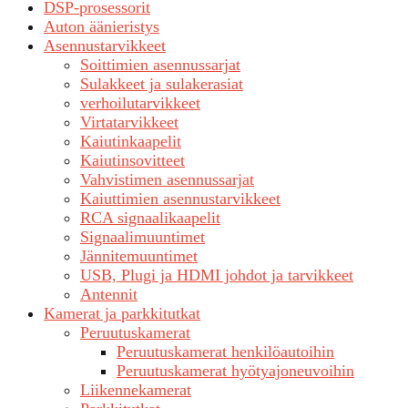
DSP-prosessorit
Auton äänieristys
Asennustarvikkeet
Soittimien asennussarjat
Sulakkeet ja sulakerasiat
verhoilutarvikkeet
Virtatarvikkeet
Kaiutinkaapelit
Kaiutinsovitteet
Vahvistimen asennussarjat
Kaiuttimien asennustarvikkeet
RCA signaalikaapelit
Signaalimuuntimet
Jännitemuuntimet
USB, Plugi ja HDMI johdot ja tarvikkeet
Antennit
Kamerat ja parkkitutkat
Peruutuskamerat
Peruutuskamerat henkilöautoihin
Peruutuskamerat hyötyajoneuvoihin
Liikennekamerat