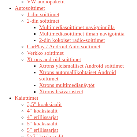
VW audiopaketit
Autosoittimet
1-din soittimet
2-din soittimet
Multimediasoittimet navigoinnilla
Multimediasoittimet ilman navigointia
2-din kokoiset radio-soittimet
CarPlay / Android Auto soittimet
Verkko soittimet
Xtrons android soittimet
Xtrons yleismalliset Android soittimet
Xtrons automallikohtaiset Android
soittimet
Xtrons multimedianäytöt
Xtrons lisävarusteet
Kaiuttimet
3,5″ koaksiaalit
4″ koaksiaalit
4″ erillissarjat
5″ koaksiaalit
5″ erillissarjat
5×7″ koaksiaalit