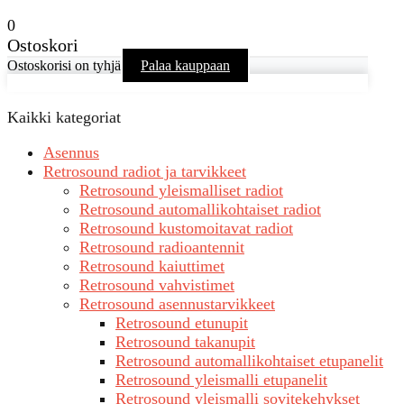
0
Ostoskori
Ostoskorisi on tyhjä
Palaa kauppaan
Kaikki kategoriat
Asennus
Retrosound radiot ja tarvikkeet
Retrosound yleismalliset radiot
Retrosound automallikohtaiset radiot
Retrosound kustomoitavat radiot
Retrosound radioantennit
Retrosound kaiuttimet
Retrosound vahvistimet
Retrosound asennustarvikkeet
Retrosound etunupit
Retrosound takanupit
Retrosound automallikohtaiset etupanelit
Retrosound yleismalli etupanelit
Retrosound yleismalli sovitekehykset