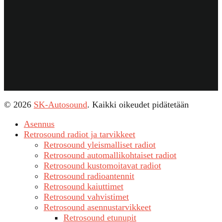
© 2026
SK-Autosound
. Kaikki oikeudet pidätetään
Asennus
Retrosound radiot ja tarvikkeet
Retrosound yleismalliset radiot
Retrosound automallikohtaiset radiot
Retrosound kustomoitavat radiot
Retrosound radioantennit
Retrosound kaiuttimet
Retrosound vahvistimet
Retrosound asennustarvikkeet
Retrosound etunupit