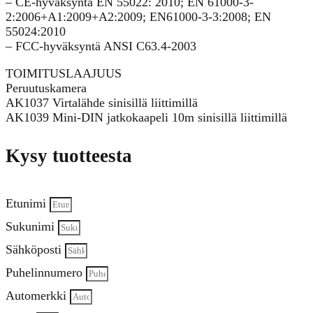
– CE-hyväksyntä EN 55022: 2010; EN 61000-3-
2:2006+A1:2009+A2:2009; EN61000-3-3:2008; EN
55024:2010
– FCC-hyväksyntä ANSI C63.4-2003
TOIMITUSLAAJUUS
Peruutuskamera
AK1037 Virtalähde sinisillä liittimillä
AK1039 Mini-DIN jatkokaapeli 10m sinisillä liittimillä
Kysy tuotteesta
Etunimi
Sukunimi
Sähköposti
Puhelinnumero
Automerkki