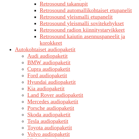
Retrosound takanupit
Retrosound automallikohtaiset etupanelit
Retrosound yleismalli etupanelit
Retrosound yleismalli sovitekehykset
Retrosound radion kiinnitystarvikkeet
Retrosound kaiutin asennuspaneelit ja
korokkeet
Autokohtaiset audiopaketit
Audi audiopaketit
BMW audiopaketit
Cupra audiopaketit
Ford audiopaketit
Hyundai audiopaketit
Kia audiopaketit
Land Rover audiopaketit
Mercedes audiopaketit
Porsche audiopaketit
Skoda audiopaketit
Tesla audiopaketit
Toyota audiopaketit
Volvo audiopaketit