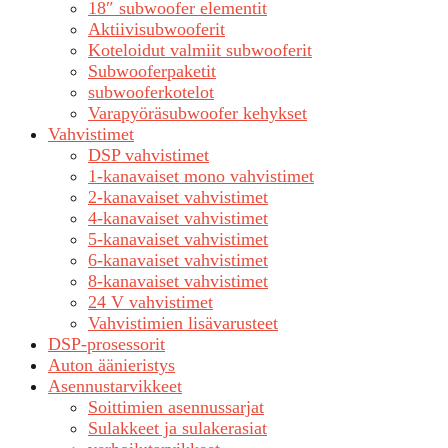
18″ subwoofer elementit
Aktiivisubwooferit
Koteloidut valmiit subwooferit
Subwooferpaketit
subwooferkotelot
Varapyöräsubwoofer kehykset
Vahvistimet
DSP vahvistimet
1-kanavaiset mono vahvistimet
2-kanavaiset vahvistimet
4-kanavaiset vahvistimet
5-kanavaiset vahvistimet
6-kanavaiset vahvistimet
8-kanavaiset vahvistimet
24 V vahvistimet
Vahvistimien lisävarusteet
DSP-prosessorit
Auton äänieristys
Asennustarvikkeet
Soittimien asennussarjat
Sulakkeet ja sulakerasiat