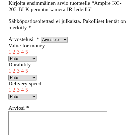
Kirjoita ensimmäinen arvio tuotteelle “Ampire KC-
203-BLK peruutuskamera IR-ledeillä”
Sähköpostiosoitettasi ei julkaista.
Pakolliset kentät on
merkitty
*
Arvostelusi
*
Value for money
1
2
3
4
5
Durability
1
2
3
4
5
Delivery speed
1
2
3
4
5
Arviosi
*