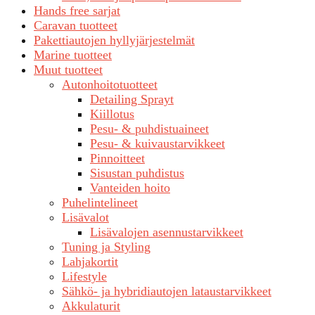
Hands free sarjat
Caravan tuotteet
Pakettiautojen hyllyjärjestelmät
Marine tuotteet
Muut tuotteet
Autonhoitotuotteet
Detailing Sprayt
Kiillotus
Pesu- & puhdistuaineet
Pesu- & kuivaustarvikkeet
Pinnoitteet
Sisustan puhdistus
Vanteiden hoito
Puhelintelineet
Lisävalot
Lisävalojen asennustarvikkeet
Tuning ja Styling
Lahjakortit
Lifestyle
Sähkö- ja hybridiautojen lataustarvikkeet
Akkulaturit