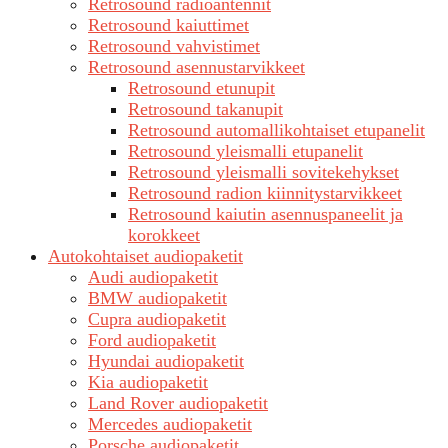
Retrosound radioantennit
Retrosound kaiuttimet
Retrosound vahvistimet
Retrosound asennustarvikkeet
Retrosound etunupit
Retrosound takanupit
Retrosound automallikohtaiset etupanelit
Retrosound yleismalli etupanelit
Retrosound yleismalli sovitekehykset
Retrosound radion kiinnitystarvikkeet
Retrosound kaiutin asennuspaneelit ja
korokkeet
Autokohtaiset audiopaketit
Audi audiopaketit
BMW audiopaketit
Cupra audiopaketit
Ford audiopaketit
Hyundai audiopaketit
Kia audiopaketit
Land Rover audiopaketit
Mercedes audiopaketit
Porsche audiopaketit