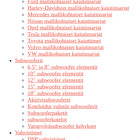
Ford mallikohtaiset kaiutinsarjat
Harley-Davidson mallikohtaiset kaiutinsarjat
Mercedes mallikohtaiset kaiutinsarjat
Nissan mallikohtaiset kaiutinsarjat
Opel mallikohtaiset kaiutinsarjat
Tesla mallikohtaiset kaiutinsarjat
Toyota mallikohtaiset kaiuttimet
Volvo mallikohtaiset kaiutinsarjat
VW mallikohtaiset kaiutinsarjat
Subwooferit
6,5″ ja 8″ subwoofer elementit
10″ subwoofer elementit
12″ subwoofer elementit
15″ subwoofer elementit
18″ subwoofer elementit
Aktiivisubwooferit
Koteloidut valmiit subwooferit
Subwooferpaketit
subwooferkotelot
Varapyöräsubwoofer kehykset
Vahvistimet
DSP vahvistimet