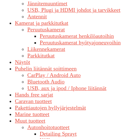
Jännitemuuntimet
USB, Plugi ja HDMI johdot ja tarvikkeet
Antennit
Kamerat ja parkkitutkat
Peruutuskamerat
Peruutuskamerat henkilöautoihin
Peruutuskamerat hyötyajoneuvoihin
Liikennekamerat
Parkkitutkat
Näytöt
Puhelin liitännät soittimeen
CarPlay / Android Auto
Bluetooth Audio
USB, aux ja ipod / Iphone liitännät
Hands free sarjat
Caravan tuotteet
Pakettiautojen hyllyjärjestelmät
Marine tuotteet
Muut tuotteet
Autonhoitotuotteet
Detailing Sprayt