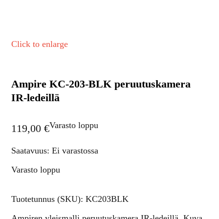
Click to enlarge
Ampire KC-203-BLK peruutuskamera
IR-ledeillä
Varasto loppu
119,00
€
Saatavuus: Ei varastossa
Varasto loppu
Tuotetunnus (SKU):
KC203BLK
Ampiren yleismalli peruutuskamera IR-ledeillä. Kuva