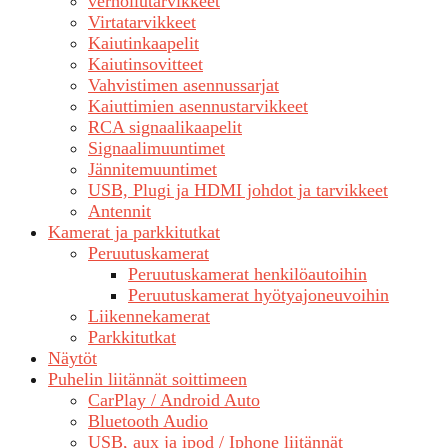
verhoilutarvikkeet
Virtatarvikkeet
Kaiutinkaapelit
Kaiutinsovitteet
Vahvistimen asennussarjat
Kaiuttimien asennustarvikkeet
RCA signaalikaapelit
Signaalimuuntimet
Jännitemuuntimet
USB, Plugi ja HDMI johdot ja tarvikkeet
Antennit
Kamerat ja parkkitutkat
Peruutuskamerat
Peruutuskamerat henkilöautoihin
Peruutuskamerat hyötyajoneuvoihin
Liikennekamerat
Parkkitutkat
Näytöt
Puhelin liitännät soittimeen
CarPlay / Android Auto
Bluetooth Audio
USB, aux ja ipod / Iphone liitännät