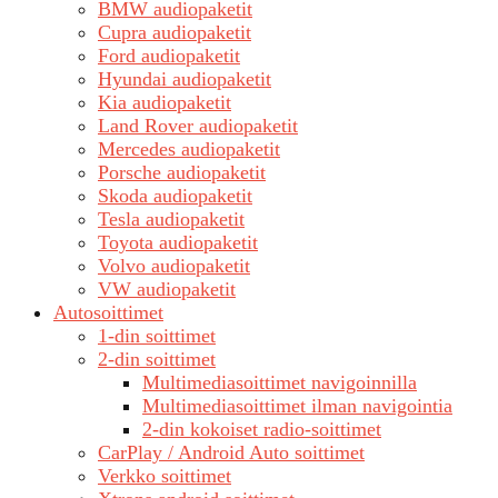
BMW audiopaketit
Cupra audiopaketit
Ford audiopaketit
Hyundai audiopaketit
Kia audiopaketit
Land Rover audiopaketit
Mercedes audiopaketit
Porsche audiopaketit
Skoda audiopaketit
Tesla audiopaketit
Toyota audiopaketit
Volvo audiopaketit
VW audiopaketit
Autosoittimet
1-din soittimet
2-din soittimet
Multimediasoittimet navigoinnilla
Multimediasoittimet ilman navigointia
2-din kokoiset radio-soittimet
CarPlay / Android Auto soittimet
Verkko soittimet