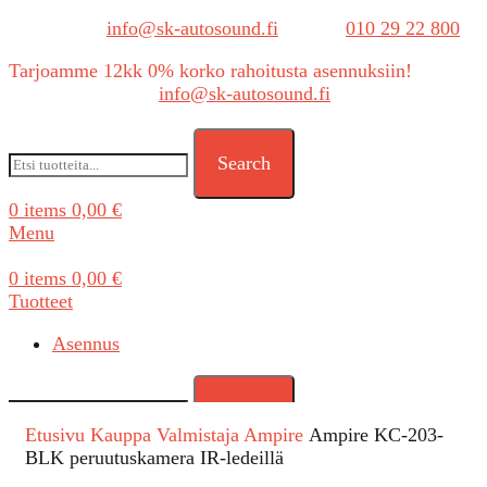
Sähköposti:
info@sk-autosound.fi
| Puh.
010 29 22 800
Tarjoamme 12kk 0% korko rahoitusta asennuksiin!
Tarjouspyynnöt:
info@sk-autosound.fi
Search
0
items
0,00
€
Menu
0
items
0,00
€
Tuotteet
Asennus
Search
Etusivu
Kauppa
Valmistaja
Ampire
Ampire KC-203-
BLK peruutuskamera IR-ledeillä