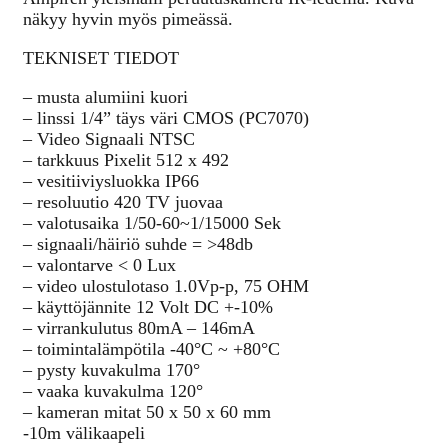
näkyy hyvin myös pimeässä.
TEKNISET TIEDOT
– musta alumiini kuori
– linssi 1/4” täys väri CMOS (PC7070)
– Video Signaali NTSC
– tarkkuus Pixelit 512 x 492
– vesitiiviysluokka IP66
– resoluutio 420 TV juovaa
– valotusaika 1/50-60~1/15000 Sek
– signaali/häiriö suhde = >48db
– valontarve < 0 Lux
– video ulostulotaso 1.0Vp-p, 75 OHM
– käyttöjännite 12 Volt DC +-10%
– virrankulutus 80mA – 146mA
– toimintalämpötila -40°C ~ +80°C
– pysty kuvakulma 170°
– vaaka kuvakulma 120°
– kameran mitat 50 x 50 x 60 mm
-10m välikaapeli