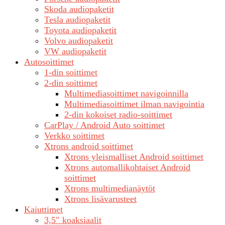
Skoda audiopaketit
Tesla audiopaketit
Toyota audiopaketit
Volvo audiopaketit
VW audiopaketit
Autosoittimet
1-din soittimet
2-din soittimet
Multimediasoittimet navigoinnilla
Multimediasoittimet ilman navigointia
2-din kokoiset radio-soittimet
CarPlay / Android Auto soittimet
Verkko soittimet
Xtrons android soittimet
Xtrons yleismalliset Android soittimet
Xtrons automallikohtaiset Android
soittimet
Xtrons multimedianäytöt
Xtrons lisävarusteet
Kaiuttimet
3,5″ koaksiaalit