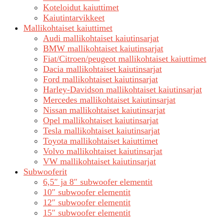
Koteloidut kaiuttimet
Kaiutintarvikkeet
Mallikohtaiset kaiuttimet
Audi mallikohtaiset kaiutinsarjat
BMW mallikohtaiset kaiutinsarjat
Fiat/Citroen/peugeot mallikohtaiset kaiuttimet
Dacia mallikohtaiset kaiutinsarjat
Ford mallikohtaiset kaiutinsarjat
Harley-Davidson mallikohtaiset kaiutinsarjat
Mercedes mallikohtaiset kaiutinsarjat
Nissan mallikohtaiset kaiutinsarjat
Opel mallikohtaiset kaiutinsarjat
Tesla mallikohtaiset kaiutinsarjat
Toyota mallikohtaiset kaiuttimet
Volvo mallikohtaiset kaiutinsarjat
VW mallikohtaiset kaiutinsarjat
Subwooferit
6,5″ ja 8″ subwoofer elementit
10″ subwoofer elementit
12″ subwoofer elementit
15″ subwoofer elementit