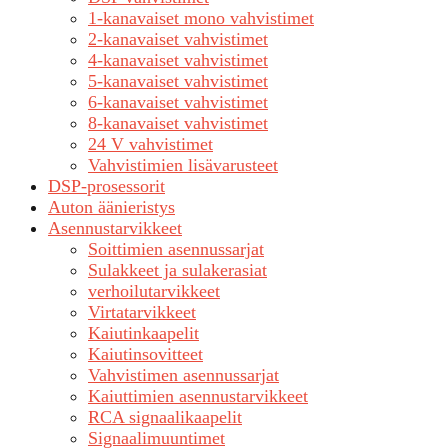
1-kanavaiset mono vahvistimet
2-kanavaiset vahvistimet
4-kanavaiset vahvistimet
5-kanavaiset vahvistimet
6-kanavaiset vahvistimet
8-kanavaiset vahvistimet
24 V vahvistimet
Vahvistimien lisävarusteet
DSP-prosessorit
Auton äänieristys
Asennustarvikkeet
Soittimien asennussarjat
Sulakkeet ja sulakerasiat
verhoilutarvikkeet
Virtatarvikkeet
Kaiutinkaapelit
Kaiutinsovitteet
Vahvistimen asennussarjat
Kaiuttimien asennustarvikkeet
RCA signaalikaapelit
Signaalimuuntimet