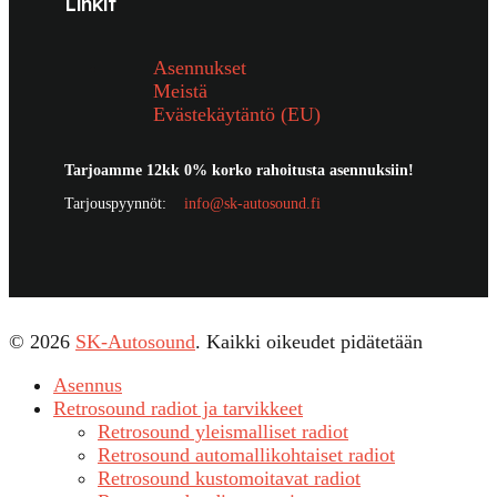
Linkit
Asennukset
Meistä
Evästekäytäntö (EU)
Tarjoamme 12kk 0% korko rahoitusta asennuksiin!
Tarjouspyynnöt:
info@sk-autosound.fi
© 2026
SK-Autosound
. Kaikki oikeudet pidätetään
Asennus
Retrosound radiot ja tarvikkeet
Retrosound yleismalliset radiot
Retrosound automallikohtaiset radiot
Retrosound kustomoitavat radiot