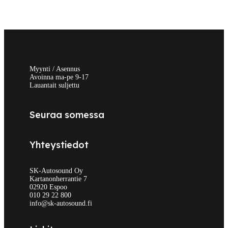
Myynti / Asennus
Avoinna ma-pe 9-17
Lauantait suljettu
Seuraa somessa
Yhteystiedot
SK-Autosound Oy
Kartanonherrantie 7
02920 Espoo
010 29 22 800
info@sk-autosound.fi