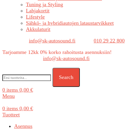
Tuning ja Styling
Lahjakortit
Lifestyle
Sähkö- ja hybridiautojen lataustarvikkeet
Akkulaturit
Sähköposti:
info@sk-autosound.fi
| Puh.
010 29 22 800
Tarjoamme 12kk 0% korko rahoitusta asennuksiin!
Tarjouspyynnöt:
info@sk-autosound.fi
Search
0
items
0,00
€
Menu
0
items
0,00
€
Tuotteet
Asennus