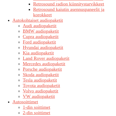
Retrosound radion kiinnitystarvikkeet
Retrosound kaiutin asennuspaneelit ja
korokkeet
Autokohtaiset audiopaketit
Audi audiopaketit
BMW audiopaketit
Cupra audiopaketit
Ford audiopaketit
Hyundai audiopaketit
Kia audiopaketit
Land Rover audiopaketit
Mercedes audiopaketit
Porsche audiopaketit
Skoda audiopaketit
Tesla audiopaketit
Toyota audiopaketit
Volvo audiopaketit
VW audiopaketit
Autosoittimet
1-din soittimet
2-din soittimet