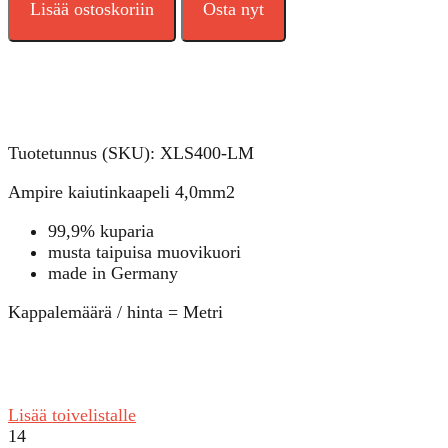
Lisää ostoskoriin
Osta nyt
Tuotetunnus (SKU):
XLS400-LM
Ampire kaiutinkaapeli 4,0mm2
99,9% kuparia
musta taipuisa muovikuori
made in Germany
Kappalemäärä / hinta = Metri
Lisää toivelistalle
14