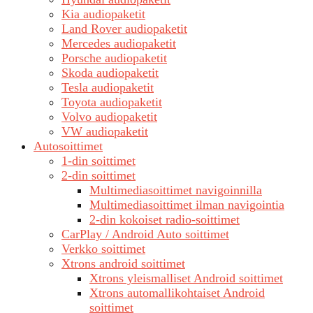
Kia audiopaketit
Land Rover audiopaketit
Mercedes audiopaketit
Porsche audiopaketit
Skoda audiopaketit
Tesla audiopaketit
Toyota audiopaketit
Volvo audiopaketit
VW audiopaketit
Autosoittimet
1-din soittimet
2-din soittimet
Multimediasoittimet navigoinnilla
Multimediasoittimet ilman navigointia
2-din kokoiset radio-soittimet
CarPlay / Android Auto soittimet
Verkko soittimet
Xtrons android soittimet
Xtrons yleismalliset Android soittimet
Xtrons automallikohtaiset Android
soittimet