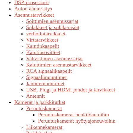
DSP-prosessorit
Auton äänieristys
Asennustarvikkeet
Soittimien asennussarjat
Sulakkeet ja sulakerasiat
verhoilutarvikkeet
Virtatarvikkeet
Kaiutinkaapelit
Kaiutinsovitteet
Vahvistimen asennussarjat
Kaiuttimien asennustarvikkeet
RCA signaalikaapelit
Signaalimuuntimet
Jännitemuuntimet
USB, Plugi ja HDMI johdot ja tarvikkeet
Antennit
Kamerat ja parkkitutkat
Peruutuskamerat
Peruutuskamerat henkilöautoihin
Peruutuskamerat hyötyajoneuvoihin
Liikennekamerat