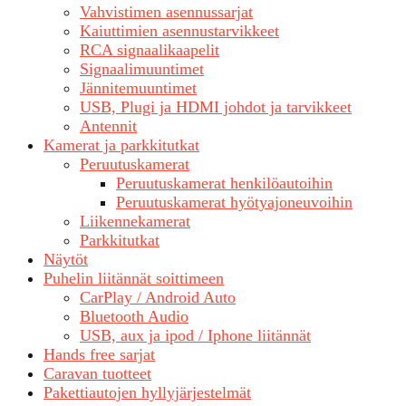
Vahvistimen asennussarjat
Kaiuttimien asennustarvikkeet
RCA signaalikaapelit
Signaalimuuntimet
Jännitemuuntimet
USB, Plugi ja HDMI johdot ja tarvikkeet
Antennit
Kamerat ja parkkitutkat
Peruutuskamerat
Peruutuskamerat henkilöautoihin
Peruutuskamerat hyötyajoneuvoihin
Liikennekamerat
Parkkitutkat
Näytöt
Puhelin liitännät soittimeen
CarPlay / Android Auto
Bluetooth Audio
USB, aux ja ipod / Iphone liitännät
Hands free sarjat
Caravan tuotteet
Pakettiautojen hyllyjärjestelmät