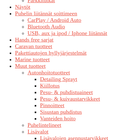
Parkkitutkat
Näytöt
Puhelin liitännät soittimeen
CarPlay / Android Auto
Bluetooth Audio
USB, aux ja ipod / Iphone liitännät
Hands free sarjat
Caravan tuotteet
Pakettiautojen hyllyjärjestelmät
Marine tuotteet
Muut tuotteet
Autonhoitotuotteet
Detailing Sprayt
Kiillotus
Pesu- & puhdistuaineet
Pesu- & kuivaustarvikkeet
Pinnoitteet
Sisustan puhdistus
Vanteiden hoito
Puhelintelineet
Lisävalot
Lisävalojen asennustarvikkeet