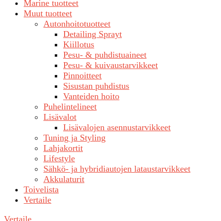
Marine tuotteet
Muut tuotteet
Autonhoitotuotteet
Detailing Sprayt
Kiillotus
Pesu- & puhdistuaineet
Pesu- & kuivaustarvikkeet
Pinnoitteet
Sisustan puhdistus
Vanteiden hoito
Puhelintelineet
Lisävalot
Lisävalojen asennustarvikkeet
Tuning ja Styling
Lahjakortit
Lifestyle
Sähkö- ja hybridiautojen lataustarvikkeet
Akkulaturit
Toivelista
Vertaile
Vertaile