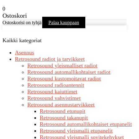
0
Ostoskori
Ostoskorisi on tyhjä
Palaa kauppaan
Kaikki kategoriat
Asennus
Retrosound radiot ja tarvikkeet
Retrosound yleismalliset radiot
Retrosound automallikohtaiset radiot
Retrosound kustomoitavat radiot
Retrosound radioantennit
Retrosound kaiuttimet
Retrosound vahvistimet
Retrosound asennustarvikkeet
Retrosound etunupit
Retrosound takanupit
Retrosound automallikohtaiset etupanelit
Retrosound yleismalli etupanelit
Retrosound yleismalli sovitekehykset