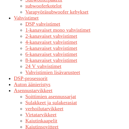
subwooferkotelot
Varapyöräsubwoofer kehykset
Vahvistimet
DSP vahvistimet
1-kanavaiset mono vahvistimet
2-kanavaiset vahvistimet
4-kanavaiset vahvistimet
5-kanavaiset vahvistimet
6-kanavaiset vahvistimet
8-kanavaiset vahvistimet
24 V vahvistimet
Vahvistimien lisävarusteet
DSP-prosessorit
Auton äänieristys
Asennustarvikkeet
Soittimien asennussarjat
Sulakkeet ja sulakerasiat
verhoilutarvikkeet
Virtatarvikkeet
Kaiutinkaapelit
Kaiutinsovitteet