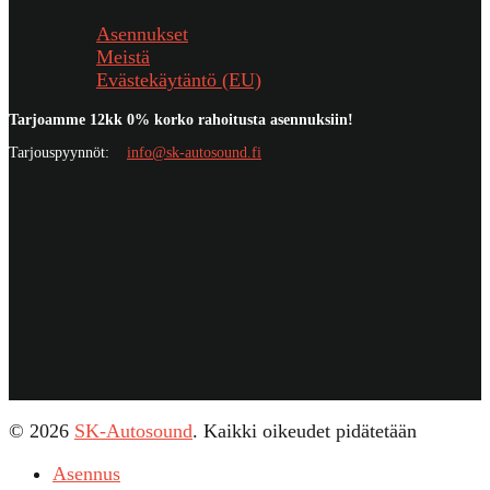
Asennukset
Meistä
Evästekäytäntö (EU)
Tarjoamme 12kk 0% korko rahoitusta asennuksiin!
Tarjouspyynnöt:
info@sk-autosound.fi
© 2026
SK-Autosound
. Kaikki oikeudet pidätetään
Asennus