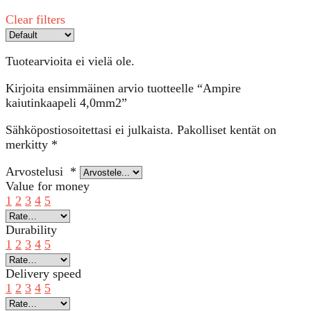
Clear filters
Tuotearvioita ei vielä ole.
Kirjoita ensimmäinen arvio tuotteelle “Ampire
kaiutinkaapeli 4,0mm2”
Sähköpostiosoitettasi ei julkaista.
Pakolliset kentät on
merkitty
*
Arvostelusi
*
Value for money
1
2
3
4
5
Durability
1
2
3
4
5
Delivery speed
1
2
3
4
5