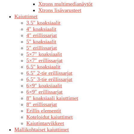
Xtrons multimedianäytöt
Xtrons lisävarusteet
Kaiuttimet
3,5″ koaksiaalit
4″ koaksiaalit
4″ erillissarjat
5″ koaksiaalit
5″ erillissarjat
5×7″ koaksiaalit
5×7″ erillissarjat
6,5″ koaksiaalit
6,5″ 2-tie erillissarjat
6,5″ 3-tie erillissarjat
6×9″ koaksiaalit
6×9″ erillissarjat
8″ koaksiaali kaiuttimet
8″ erillissarjat
Erillis elementit
Koteloidut kaiuttimet
Kaiutintarvikkeet
Mallikohtaiset kaiuttimet