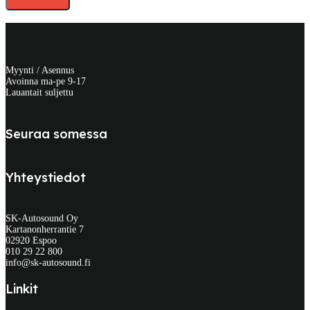
Myynti / Asennus
Avoinna ma-pe 9-17
Lauantait suljettu
Seuraa somessa
Yhteystiedot
SK-Autosound Oy
Kartanonherrantie 7
02920 Espoo
010 29 22 800
info@sk-autosound.fi
Linkit