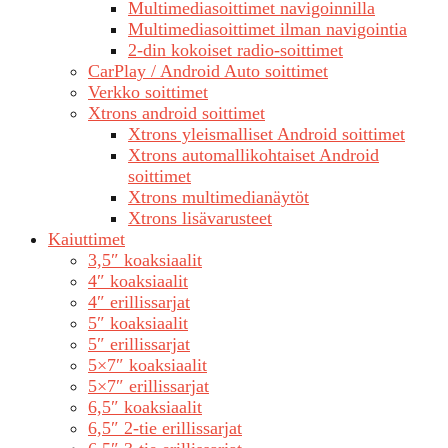
Multimediasoittimet navigoinnilla
Multimediasoittimet ilman navigointia
2-din kokoiset radio-soittimet
CarPlay / Android Auto soittimet
Verkko soittimet
Xtrons android soittimet
Xtrons yleismalliset Android soittimet
Xtrons automallikohtaiset Android
soittimet
Xtrons multimedianäytöt
Xtrons lisävarusteet
Kaiuttimet
3,5″ koaksiaalit
4″ koaksiaalit
4″ erillissarjat
5″ koaksiaalit
5″ erillissarjat
5×7″ koaksiaalit
5×7″ erillissarjat
6,5″ koaksiaalit
6,5″ 2-tie erillissarjat