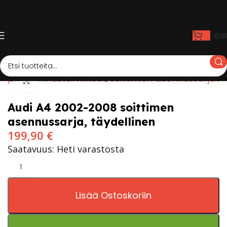
0,0
uppa
Asennustarvikkeet
Soittimien asennussarjat
Click to enlarge
Audi A4 2002-2008 soittimen
asennussarja, täydellinen
199,90
€
Saatavuus: Heti varastosta
Lisää Ostoskoriin