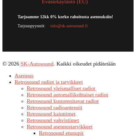
Evästekäytäntö (EU)
Tarjoamme 12kk 0% korko rahoitusta asennuksiin!
Tarjouspyynnöt:
info@sk-autosound.fi
© 2026
SK-Autosound
. Kaikki oikeudet pidätetään
Asennus
Retrosound radiot ja tarvikkeet
Retrosound yleismalliset radiot
Retrosound automallikohtaiset radiot
Retrosound kustomoitavat radiot
Retrosound radioantennit
Retrosound kaiuttimet
Retrosound vahvistimet
Retrosound asennustarvikkeet
Retrosound etunupit