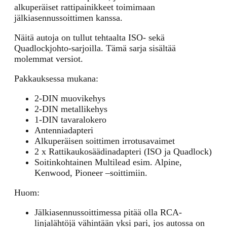
alkuperäiset rattipainikkeet toimimaan
jälkiasennussoittimen kanssa.
Näitä autoja on tullut tehtaalta ISO- sekä
Quadlockjohto-sarjoilla. Tämä sarja sisältää
molemmat versiot.
Pakkauksessa mukana:
2-DIN muovikehys
2-DIN metallikehys
1-DIN tavaralokero
Antenniadapteri
Alkuperäisen soittimen irrotusavaimet
2 x Rattikaukosäädinadapteri (ISO ja Quadlock)
Soitinkohtainen Multilead esim. Alpine,
Kenwood, Pioneer –soittimiin.
Huom:
Jälkiasennussoittimessa pitää olla RCA-
linjalähtöjä vähintään yksi pari, jos autossa on