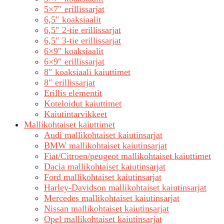
5×7″ erillissarjat
6,5″ koaksiaalit
6,5″ 2-tie erillissarjat
6,5″ 3-tie erillissarjat
6×9″ koaksiaalit
6×9″ erillissarjat
8″ koaksiaali kaiuttimet
8″ erillissarjat
Erillis elementit
Koteloidut kaiuttimet
Kaiutintarvikkeet
Mallikohtaiset kaiuttimet
Audi mallikohtaiset kaiutinsarjat
BMW mallikohtaiset kaiutinsarjat
Fiat/Citroen/peugeot mallikohtaiset kaiuttimet
Dacia mallikohtaiset kaiutinsarjat
Ford mallikohtaiset kaiutinsarjat
Harley-Davidson mallikohtaiset kaiutinsarjat
Mercedes mallikohtaiset kaiutinsarjat
Nissan mallikohtaiset kaiutinsarjat
Opel mallikohtaiset kaiutinsarjat