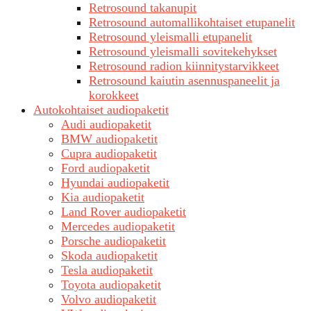
Retrosound takanupit
Retrosound automallikohtaiset etupanelit
Retrosound yleismalli etupanelit
Retrosound yleismalli sovitekehykset
Retrosound radion kiinnitystarvikkeet
Retrosound kaiutin asennuspaneelit ja
korokkeet
Autokohtaiset audiopaketit
Audi audiopaketit
BMW audiopaketit
Cupra audiopaketit
Ford audiopaketit
Hyundai audiopaketit
Kia audiopaketit
Land Rover audiopaketit
Mercedes audiopaketit
Porsche audiopaketit
Skoda audiopaketit
Tesla audiopaketit
Toyota audiopaketit
Volvo audiopaketit