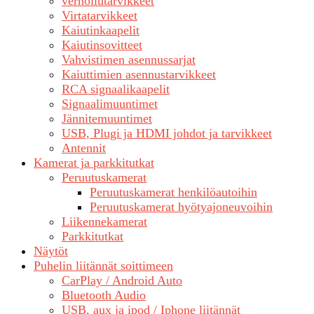
verhoilutarvikkeet
Virtatarvikkeet
Kaiutinkaapelit
Kaiutinsovitteet
Vahvistimen asennussarjat
Kaiuttimien asennustarvikkeet
RCA signaalikaapelit
Signaalimuuntimet
Jännitemuuntimet
USB, Plugi ja HDMI johdot ja tarvikkeet
Antennit
Kamerat ja parkkitutkat
Peruutuskamerat
Peruutuskamerat henkilöautoihin
Peruutuskamerat hyötyajoneuvoihin
Liikennekamerat
Parkkitutkat
Näytöt
Puhelin liitännät soittimeen
CarPlay / Android Auto
Bluetooth Audio
USB, aux ja ipod / Iphone liitännät