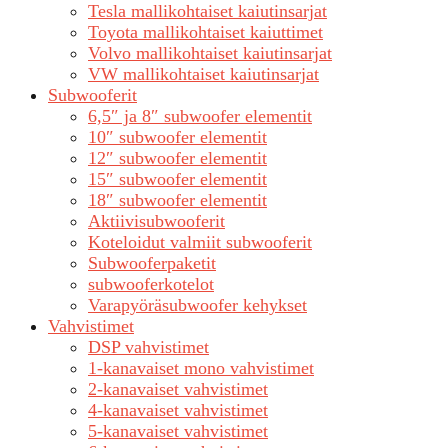
Tesla mallikohtaiset kaiutinsarjat
Toyota mallikohtaiset kaiuttimet
Volvo mallikohtaiset kaiutinsarjat
VW mallikohtaiset kaiutinsarjat
Subwooferit
6,5″ ja 8″ subwoofer elementit
10″ subwoofer elementit
12″ subwoofer elementit
15″ subwoofer elementit
18″ subwoofer elementit
Aktiivisubwooferit
Koteloidut valmiit subwooferit
Subwooferpaketit
subwooferkotelot
Varapyöräsubwoofer kehykset
Vahvistimet
DSP vahvistimet
1-kanavaiset mono vahvistimet
2-kanavaiset vahvistimet
4-kanavaiset vahvistimet
5-kanavaiset vahvistimet