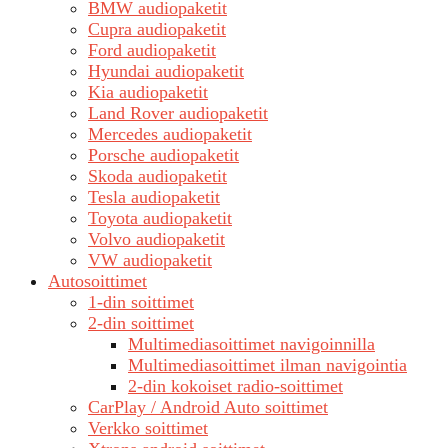
BMW audiopaketit
Cupra audiopaketit
Ford audiopaketit
Hyundai audiopaketit
Kia audiopaketit
Land Rover audiopaketit
Mercedes audiopaketit
Porsche audiopaketit
Skoda audiopaketit
Tesla audiopaketit
Toyota audiopaketit
Volvo audiopaketit
VW audiopaketit
Autosoittimet
1-din soittimet
2-din soittimet
Multimediasoittimet navigoinnilla
Multimediasoittimet ilman navigointia
2-din kokoiset radio-soittimet
CarPlay / Android Auto soittimet
Verkko soittimet