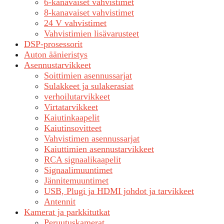
6-kanavaiset vahvistimet
8-kanavaiset vahvistimet
24 V vahvistimet
Vahvistimien lisävarusteet
DSP-prosessorit
Auton äänieristys
Asennustarvikkeet
Soittimien asennussarjat
Sulakkeet ja sulakerasiat
verhoilutarvikkeet
Virtatarvikkeet
Kaiutinkaapelit
Kaiutinsovitteet
Vahvistimen asennussarjat
Kaiuttimien asennustarvikkeet
RCA signaalikaapelit
Signaalimuuntimet
Jännitemuuntimet
USB, Plugi ja HDMI johdot ja tarvikkeet
Antennit
Kamerat ja parkkitutkat
Peruutuskamerat