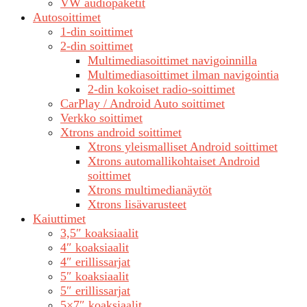
VW audiopaketit
Autosoittimet
1-din soittimet
2-din soittimet
Multimediasoittimet navigoinnilla
Multimediasoittimet ilman navigointia
2-din kokoiset radio-soittimet
CarPlay / Android Auto soittimet
Verkko soittimet
Xtrons android soittimet
Xtrons yleismalliset Android soittimet
Xtrons automallikohtaiset Android
soittimet
Xtrons multimedianäytöt
Xtrons lisävarusteet
Kaiuttimet
3,5″ koaksiaalit
4″ koaksiaalit
4″ erillissarjat
5″ koaksiaalit
5″ erillissarjat
5×7″ koaksiaalit