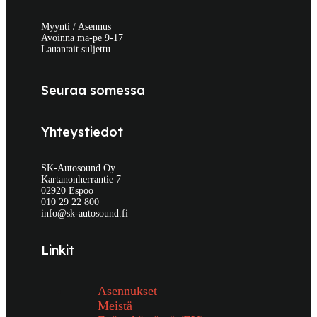
Myynti / Asennus
Avoinna ma-pe 9-17
Lauantait suljettu
Seuraa somessa
Yhteystiedot
SK-Autosound Oy
Kartanonherrantie 7
02920 Espoo
010 29 22 800
info@sk-autosound.fi
Linkit
Asennukset
Meistä