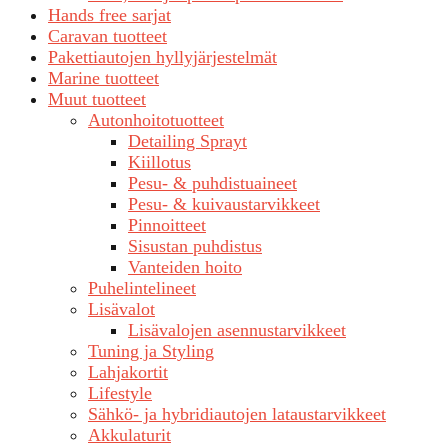
Hands free sarjat
Caravan tuotteet
Pakettiautojen hyllyjärjestelmät
Marine tuotteet
Muut tuotteet
Autonhoitotuotteet
Detailing Sprayt
Kiillotus
Pesu- & puhdistuaineet
Pesu- & kuivaustarvikkeet
Pinnoitteet
Sisustan puhdistus
Vanteiden hoito
Puhelintelineet
Lisävalot
Lisävalojen asennustarvikkeet
Tuning ja Styling
Lahjakortit
Lifestyle
Sähkö- ja hybridiautojen lataustarvikkeet
Akkulaturit