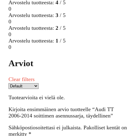
Arvostelu tuotteesta:
4
/ 5
0
Arvostelu tuotteesta:
3
/ 5
0
Arvostelu tuotteesta:
2
/ 5
0
Arvostelu tuotteesta:
1
/ 5
0
Arviot
Clear filters
Tuotearvioita ei vielä ole.
Kirjoita ensimmäinen arvio tuotteelle “Audi TT
2006-2014 soittimen asennussarja, täydellinen”
Sähköpostiosoitettasi ei julkaista.
Pakolliset kentät on
merkitty
*