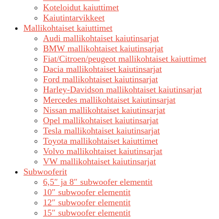
Koteloidut kaiuttimet
Kaiutintarvikkeet
Mallikohtaiset kaiuttimet
Audi mallikohtaiset kaiutinsarjat
BMW mallikohtaiset kaiutinsarjat
Fiat/Citroen/peugeot mallikohtaiset kaiuttimet
Dacia mallikohtaiset kaiutinsarjat
Ford mallikohtaiset kaiutinsarjat
Harley-Davidson mallikohtaiset kaiutinsarjat
Mercedes mallikohtaiset kaiutinsarjat
Nissan mallikohtaiset kaiutinsarjat
Opel mallikohtaiset kaiutinsarjat
Tesla mallikohtaiset kaiutinsarjat
Toyota mallikohtaiset kaiuttimet
Volvo mallikohtaiset kaiutinsarjat
VW mallikohtaiset kaiutinsarjat
Subwooferit
6,5″ ja 8″ subwoofer elementit
10″ subwoofer elementit
12″ subwoofer elementit
15″ subwoofer elementit