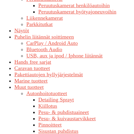
Peruutuskamerat henkilöautoihin
Peruutuskamerat hyötyajoneuvoihin
Liikennekamerat
Parkkitutkat
Näytöt
Puhelin liitännät soittimeen
CarPlay / Android Auto
Bluetooth Audio
USB, aux ja ipod / Iphone liitännät
Hands free sarjat
Caravan tuotteet
Pakettiautojen hyllyjärjestelmät
Marine tuotteet
Muut tuotteet
Autonhoitotuotteet
Detailing Sprayt
Kiillotus
Pesu- & puhdistuaineet
Pesu- & kuivaustarvikkeet
Pinnoitteet
Sisustan puhdistus