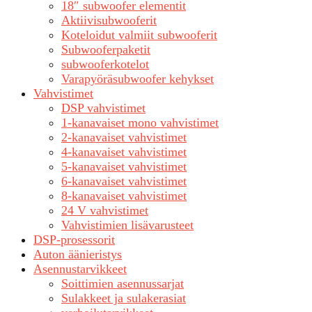
18″ subwoofer elementit
Aktiivisubwooferit
Koteloidut valmiit subwooferit
Subwooferpaketit
subwooferkotelot
Varapyöräsubwoofer kehykset
Vahvistimet
DSP vahvistimet
1-kanavaiset mono vahvistimet
2-kanavaiset vahvistimet
4-kanavaiset vahvistimet
5-kanavaiset vahvistimet
6-kanavaiset vahvistimet
8-kanavaiset vahvistimet
24 V vahvistimet
Vahvistimien lisävarusteet
DSP-prosessorit
Auton äänieristys
Asennustarvikkeet
Soittimien asennussarjat
Sulakkeet ja sulakerasiat