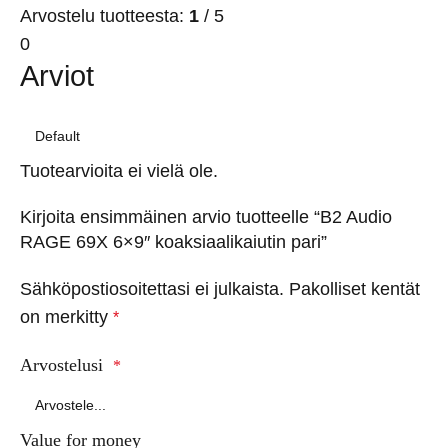
Arvostelu tuotteesta:
1
/ 5
0
Arviot
Tuotearvioita ei vielä ole.
Kirjoita ensimmäinen arvio tuotteelle “B2 Audio
RAGE 69X 6×9″ koaksiaalikaiutin pari”
Sähköpostiosoitettasi ei julkaista.
Pakolliset kentät
on merkitty
*
Arvostelusi
*
Value for money