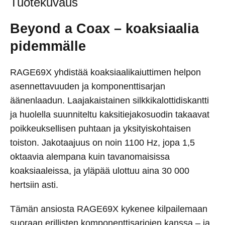
Tuotekuvaus
Beyond a Coax – koaksiaalia
pidemmälle
RAGE69X yhdistää koaksiaalikaiuttimen helpon
asennettavuuden ja komponenttisarjan
äänenlaadun. Laajakaistainen silkkikalottidiskantti
ja huolella suunniteltu kaksitiejakosuodin takaavat
poikkeuksellisen puhtaan ja yksityiskohtaisen
toiston. Jakotaajuus on noin 1100 Hz, jopa 1,5
oktaavia alempana kuin tavanomaisissa
koaksiaaleissa, ja yläpää ulottuu aina 30 000
hertsiin asti.
Tämän ansiosta RAGE69X kykenee kilpailemaan
suoraan erillisten komponenttisarjojen kanssa – ja