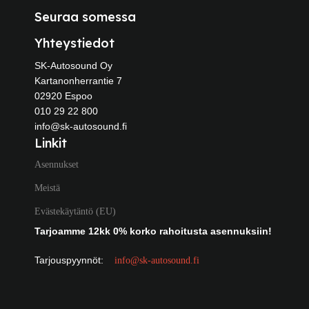
Seuraa somessa
Yhteystiedot
SK-Autosound Oy
Kartanonherrantie 7
02920 Espoo
010 29 22 800
info@sk-autosound.fi
Linkit
Asennukset
Meistä
Evästekäytäntö (EU)
Tarjoamme 12kk 0% korko rahoitusta asennuksiin!
Tarjouspyynnöt:
info@sk-autosound.fi