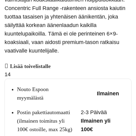
Concentric Full Range -rakenteen ansiosta kaiutin
tuottaa tasaisen ja yhtenäisen äänikentän, joka
säilyttää korkean äänenlaadun kaikilla
kuuntelupaikoilla. Tämä ei ole perinteinen 6×9-
koaksiaali, vaan aidosti premium-tason ratkaisu
vaativalle kuuntelijalle.
Lisää toivelistalle
14
Nouto Espoon
Ilmainen
myymälästä
Postin pakettiautomaatti
2-3 Päivää
(ilmainen toimitus yli
Ilmainen yli
100€ ostoille, max 25kg)
100€