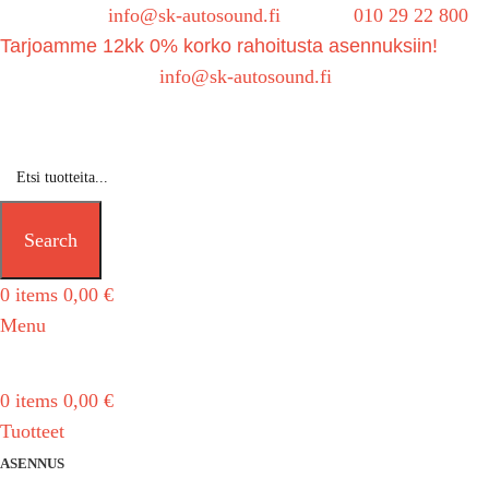
Sähköposti:
info@sk-autosound.fi
| Puh.
010 29 22 800
Tarjoamme 12kk 0% korko rahoitusta asennuksiin!
Tarjouspyynnöt:
info@sk-autosound.fi
Search
0
items
0,00
€
Menu
0
items
0,00
€
Tuotteet
ASENNUS