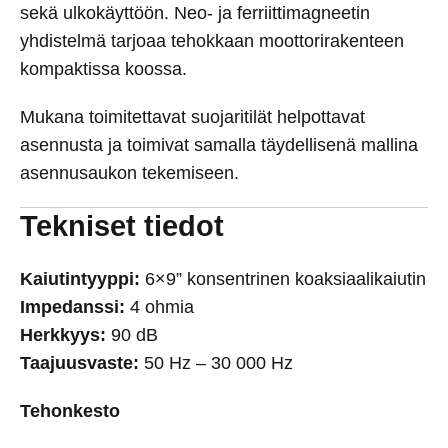
sekä ulkokäyttöön. Neo- ja ferriittimagneetin
yhdistelmä tarjoaa tehokkaan moottorirakenteen
kompaktissa koossa.
Mukana toimitettavat suojaritilät helpottavat
asennusta ja toimivat samalla täydellisenä mallina
asennusaukon tekemiseen.
Tekniset tiedot
Kaiutintyyppi:
6×9” konsentrinen koaksiaalikaiutin
Impedanssi:
4 ohmia
Herkkyys:
90 dB
Taajuusvaste:
50 Hz – 30 000 Hz
Tehonkesto