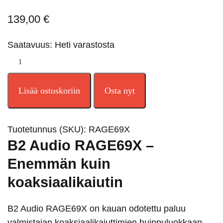
139,00
€
Saatavuus: Heti varastosta
Lisää ostoskoriin
Osta nyt
Tuotetunnus (SKU):
RAGE69X
B2 Audio RAGE69X –
Enemmän kuin
koaksiaalikaiutin
B2 Audio RAGE69X on kauan odotettu paluu
valmistajan koaksiaalikaiuttimien huippuluokkaan.