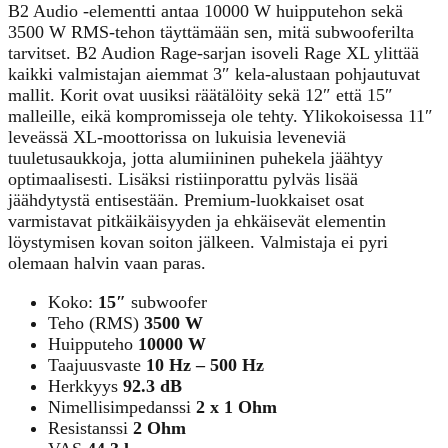
B2 Audio -elementti antaa 10000 W huipputehon sekä
3500 W RMS-tehon täyttämään sen, mitä subwooferilta
tarvitset. B2 Audion Rage-sarjan isoveli Rage XL ylittää
kaikki valmistajan aiemmat 3″ kela-alustaan pohjautuvat
mallit. Korit ovat uusiksi räätälöity sekä 12″ että 15″
malleille, eikä kompromisseja ole tehty. Ylikokoisessa 11″
leveässä XL-moottorissa on lukuisia leveneviä
tuuletusaukkoja, jotta alumiininen puhekela jäähtyy
optimaalisesti. Lisäksi ristiinporattu pylväs lisää
jäähdytystä entisestään. Premium-luokkaiset osat
varmistavat pitkäikäisyyden ja ehkäisevät elementin
löystymisen kovan soiton jälkeen. Valmistaja ei pyri
olemaan halvin vaan paras.
Koko:
15″
subwoofer
Teho (RMS)
3500 W
Huipputeho
10000 W
Taajuusvaste
10 Hz – 500 Hz
Herkkyys
92.3 dB
Nimellisimpedanssi
2 x 1 Ohm
Resistanssi
2 Ohm