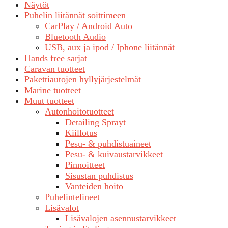
Näytöt
Puhelin liitännät soittimeen
CarPlay / Android Auto
Bluetooth Audio
USB, aux ja ipod / Iphone liitännät
Hands free sarjat
Caravan tuotteet
Pakettiautojen hyllyjärjestelmät
Marine tuotteet
Muut tuotteet
Autonhoitotuotteet
Detailing Sprayt
Kiillotus
Pesu- & puhdistuaineet
Pesu- & kuivaustarvikkeet
Pinnoitteet
Sisustan puhdistus
Vanteiden hoito
Puhelintelineet
Lisävalot
Lisävalojen asennustarvikkeet