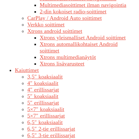
Multimediasoittimet ilman navigointia
2-din kokoiset radio-soittimet
CarPlay / Android Auto soittimet
Verkko soittimet
Xtrons android soittimet
Xtrons yleismalliset Android soittimet
Xtrons automallikohtaiset Android
soittimet
Xtrons multimedianäytöt
Xtrons lisävarusteet
Kaiuttimet
3,5″ koaksiaalit
4″ koaksiaalit
4″ erillissarjat
5″ koaksiaalit
5″ erillissarjat
5×7″ koaksiaalit
5×7″ erillissarjat
6,5″ koaksiaalit
6,5″ 2-tie erillissarjat
6,5″ 3-tie erillissarjat