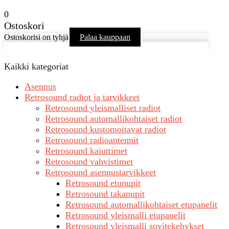
0
Ostoskori
Ostoskorisi on tyhjä
Palaa kauppaan
Kaikki kategoriat
Asennus
Retrosound radiot ja tarvikkeet
Retrosound yleismalliset radiot
Retrosound automallikohtaiset radiot
Retrosound kustomoitavat radiot
Retrosound radioantennit
Retrosound kaiuttimet
Retrosound vahvistimet
Retrosound asennustarvikkeet
Retrosound etunupit
Retrosound takanupit
Retrosound automallikohtaiset etupanelit
Retrosound yleismalli etupanelit
Retrosound yleismalli sovitekehykset