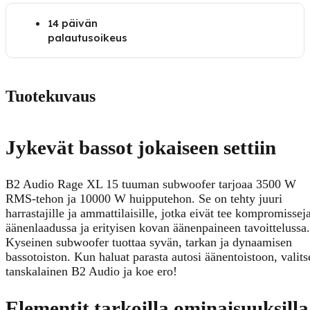
14 päivän
palautusoikeus
Tuotekuvaus
Jykevät bassot jokaiseen settiin
B2 Audio Rage XL 15 tuuman subwoofer tarjoaa 3500 W
RMS-tehon ja 10000 W huipputehon. Se on tehty juuri
harrastajille ja ammattilaisille, jotka eivät tee kompromissej
äänenlaadussa ja erityisen kovan äänenpaineen tavoittelussa.
Kyseinen subwoofer tuottaa syvän, tarkan ja dynaamisen
bassotoiston. Kun haluat parasta autosi äänentoistoon, valits
tanskalainen B2 Audio ja koe ero!
Elementit tarkoilla ominaisuuksilla