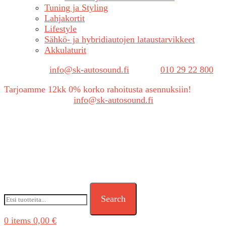
Tuning ja Styling
Lahjakortit
Lifestyle
Sähkö- ja hybridiautojen lataustarvikkeet
Akkulaturit
Sähköposti:
info@sk-autosound.fi
| Puh.
010 29 22 800
Tarjoamme 12kk 0% korko rahoitusta asennuksiin!
Tarjouspyynnöt:
info@sk-autosound.fi
Search
0
items
0,00
€