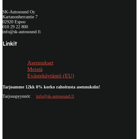
SK-Autosound Oy
Kartanonherrantie 7
02920 Espoo
010 29 22 800
info@sk-autosound.fi
Linkit
Asennukset
Meistä
Evästekäytäntö (EU)
Tarjoamme 12kk 0% korko rahoitusta asennuksiin!
Tarjouspyynnöt:
info@sk-autosound.fi