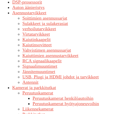
DSP-prosessorit
Auton äänieristys
Asennustarvikkeet
Soittimien asennussarjat
Sulakkeet ja sulakerasiat
verhoilutarvikkeet
Virtatarvikkeet
Kaiutinkaapelit
Kaiutinsovitteet
Vahvistimen asennussarjat
Kaiuttimien asennustarvikkeet
RCA signaalikaapelit
Signaalimuuntimet
Jännitemuuntimet
USB, Plugi ja HDMI johdot ja tarvikkeet
Antennit
Kamerat ja parkkitutkat
Peruutuskamerat
Peruutuskamerat henkilöautoihin
Peruutuskamerat hyötyajoneuvoihin
Liikennekamerat