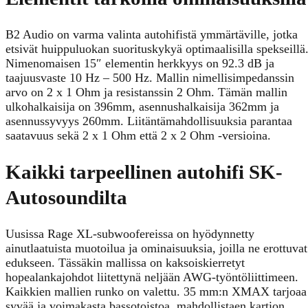
B2 Audio on varma valinta autohifistä ymmärtäville, jotka
etsivät huippuluokan suorituskykyä optimaalisilla spekseillä
Nimenomaisen 15″ elementin herkkyys on 92.3 dB ja
taajuusvaste 10 Hz – 500 Hz. Mallin nimellisimpedanssin
arvo on 2 x 1 Ohm ja resistanssin 2 Ohm. Tämän mallin
ulkohalkaisija on 396mm, asennushalkaisija 362mm ja
asennussyvyys 260mm. Liitäntämahdollisuuksia parantaa
saatavuus sekä 2 x 1 Ohm että 2 x 2 Ohm -versioina.
Kaikki tarpeellinen autohifi SK-
Autosoundilta
Uusissa Rage XL-subwoofereissa on hyödynnetty
ainutlaatuista muotoilua ja ominaisuuksia, joilla ne erottuvat
edukseen. Tässäkin mallissa on kaksoiskierretyt
hopealankajohdot liitettynä neljään AWG-työntöliittimeen.
Kaikkien mallien runko on valettu. 35 mm:n XMAX tarjoaa
syvää ja voimakasta bassotoistoa, mahdollistaen kartion