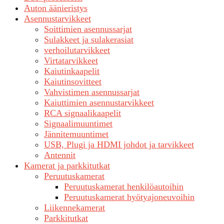
Auton äänieristys
Asennustarvikkeet
Soittimien asennussarjat
Sulakkeet ja sulakerasiat
verhoilutarvikkeet
Virtatarvikkeet
Kaiutinkaapelit
Kaiutinsovitteet
Vahvistimen asennussarjat
Kaiuttimien asennustarvikkeet
RCA signaalikaapelit
Signaalimuuntimet
Jännitemuuntimet
USB, Plugi ja HDMI johdot ja tarvikkeet
Antennit
Kamerat ja parkkitutkat
Peruutuskamerat
Peruutuskamerat henkilöautoihin
Peruutuskamerat hyötyajoneuvoihin
Liikennekamerat
Parkkitutkat