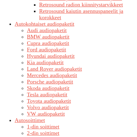
Retrosound radion kiinnitystarvikkeet
Retrosound kaiutin asennuspaneelit ja
korokkeet
Autokohtaiset audiopaketit
Audi audiopaketit
BMW audiopaketit
Cupra audiopaketit
Ford audiopaketit
Hyundai audiopaketit
Kia audiopaketit
Land Rover audiopaketit
Mercedes audiopaketit
Porsche audiopaketit
Skoda audiopaketit
Tesla audiopaketit
Toyota audiopaketit
Volvo audiopaketit
VW audiopaketit
Autosoittimet
1-din soittimet
2-din soittimet