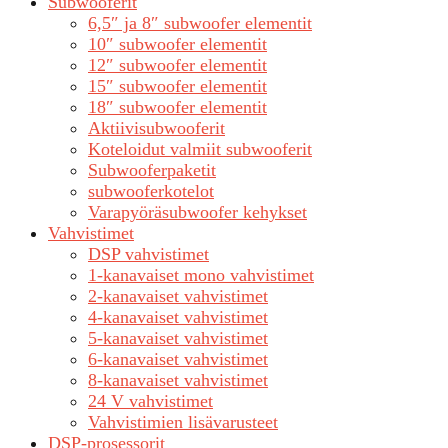
Subwooferit
6,5″ ja 8″ subwoofer elementit
10″ subwoofer elementit
12″ subwoofer elementit
15″ subwoofer elementit
18″ subwoofer elementit
Aktiivisubwooferit
Koteloidut valmiit subwooferit
Subwooferpaketit
subwooferkotelot
Varapyöräsubwoofer kehykset
Vahvistimet
DSP vahvistimet
1-kanavaiset mono vahvistimet
2-kanavaiset vahvistimet
4-kanavaiset vahvistimet
5-kanavaiset vahvistimet
6-kanavaiset vahvistimet
8-kanavaiset vahvistimet
24 V vahvistimet
Vahvistimien lisävarusteet
DSP-prosessorit