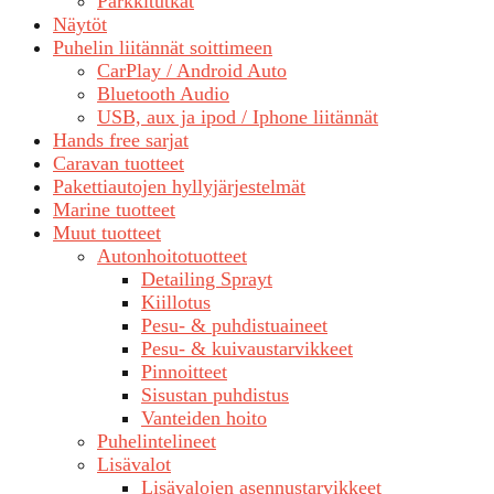
Parkkitutkat
Näytöt
Puhelin liitännät soittimeen
CarPlay / Android Auto
Bluetooth Audio
USB, aux ja ipod / Iphone liitännät
Hands free sarjat
Caravan tuotteet
Pakettiautojen hyllyjärjestelmät
Marine tuotteet
Muut tuotteet
Autonhoitotuotteet
Detailing Sprayt
Kiillotus
Pesu- & puhdistuaineet
Pesu- & kuivaustarvikkeet
Pinnoitteet
Sisustan puhdistus
Vanteiden hoito
Puhelintelineet
Lisävalot
Lisävalojen asennustarvikkeet