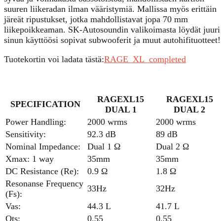
suuren liikeradan ilman vääristymiä. Mallissa myös erittäin
järeät ripustukset, jotka mahdollistavat jopa 70 mm
liikepoikkeaman. SK-Autosoundin valikoimasta löydät juuri
sinun käyttöösi sopivat subwooferit ja muut autohifituotteet!
Tuotekortin voi ladata tästä:
RAGE_XL_completed
RAGEXL15
RAGEXL15
SPECIFICATION
DUAL 1
DUAL 2
Power Handling:
2000 wrms
2000 wrms
Sensitivity:
92.3 dB
89 dB
Nominal Impedance:
Dual 1 Ω
Dual 2 Ω
Xmax: 1 way
35mm
35mm
DC Resistance (Re):
0.9 Ω
1.8 Ω
Resonanse Frequency
33Hz
32Hz
(Fs):
Vas:
44.3 L
41.7 L
Qts:
0.55
0.55