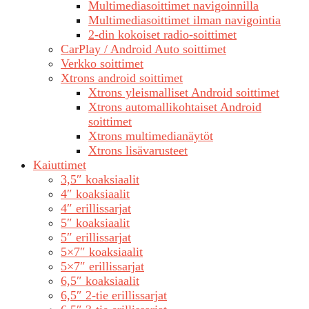
Multimediasoittimet navigoinnilla
Multimediasoittimet ilman navigointia
2-din kokoiset radio-soittimet
CarPlay / Android Auto soittimet
Verkko soittimet
Xtrons android soittimet
Xtrons yleismalliset Android soittimet
Xtrons automallikohtaiset Android
soittimet
Xtrons multimedianäytöt
Xtrons lisävarusteet
Kaiuttimet
3,5″ koaksiaalit
4″ koaksiaalit
4″ erillissarjat
5″ koaksiaalit
5″ erillissarjat
5×7″ koaksiaalit
5×7″ erillissarjat
6,5″ koaksiaalit
6,5″ 2-tie erillissarjat