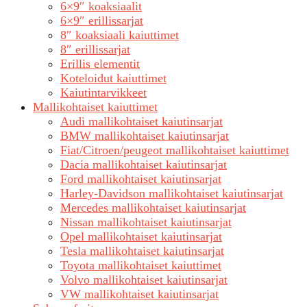
6×9″ koaksiaalit
6×9″ erillissarjat
8″ koaksiaali kaiuttimet
8″ erillissarjat
Erillis elementit
Koteloidut kaiuttimet
Kaiutintarvikkeet
Mallikohtaiset kaiuttimet
Audi mallikohtaiset kaiutinsarjat
BMW mallikohtaiset kaiutinsarjat
Fiat/Citroen/peugeot mallikohtaiset kaiuttimet
Dacia mallikohtaiset kaiutinsarjat
Ford mallikohtaiset kaiutinsarjat
Harley-Davidson mallikohtaiset kaiutinsarjat
Mercedes mallikohtaiset kaiutinsarjat
Nissan mallikohtaiset kaiutinsarjat
Opel mallikohtaiset kaiutinsarjat
Tesla mallikohtaiset kaiutinsarjat
Toyota mallikohtaiset kaiuttimet
Volvo mallikohtaiset kaiutinsarjat
VW mallikohtaiset kaiutinsarjat