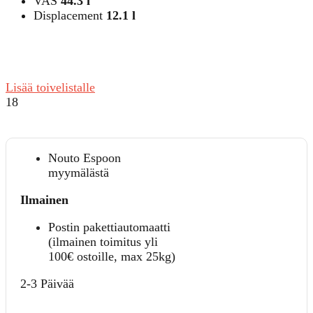
VAS
44.3 l
Displacement
12.1 l
Lisää toivelistalle
18
Nouto Espoon
myymälästä
Ilmainen
Postin pakettiautomaatti
(ilmainen toimitus yli
100€ ostoille, max 25kg)
2-3 Päivää