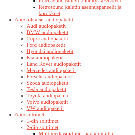
Retrosound radion kiinnitystarvikkeet
Retrosound kaiutin asennuspaneelit ja
korokkeet
Autokohtaiset audiopaketit
Audi audiopaketit
BMW audiopaketit
Cupra audiopaketit
Ford audiopaketit
Hyundai audiopaketit
Kia audiopaketit
Land Rover audiopaketit
Mercedes audiopaketit
Porsche audiopaketit
Skoda audiopaketit
Tesla audiopaketit
Toyota audiopaketit
Volvo audiopaketit
VW audiopaketit
Autosoittimet
1-din soittimet
2-din soittimet
Multimediasoittimet navigoinnilla