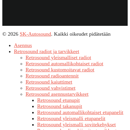
© 2026
SK-Autosound
. Kaikki oikeudet pidätetään
Asennus
Retrosound radiot ja tarvikkeet
Retrosound yleismalliset radiot
Retrosound automallikohtaiset radiot
Retrosound kustomoitavat radiot
Retrosound radioantennit
Retrosound kaiuttimet
Retrosound vahvistimet
Retrosound asennustarvikkeet
Retrosound etunupit
Retrosound takanupit
Retrosound automallikohtaiset etupanelit
Retrosound yleismalli etupanelit
Retrosound yleismalli sovitekehykset