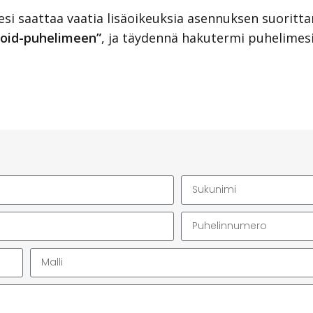
esi saattaa vaatia lisäoikeuksia asennuksen suorittam
roid-puhelimeen”
, ja täydennä hakutermi puhelimesi 