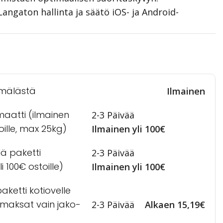
Langaton hallinta ja säätö iOS- ja Android-
mälästä
Ilmainen
maatti (ilmainen
2-3 Päivää
toille, max 25kg)
Ilmainen yli 100€
lä paketti
2-3 Päivää
i 100€ ostoille)
Ilmainen yli 100€
ketti kotiovelle
a maksat vain jako-
2-3 Päivää
Alkaen 15,19€