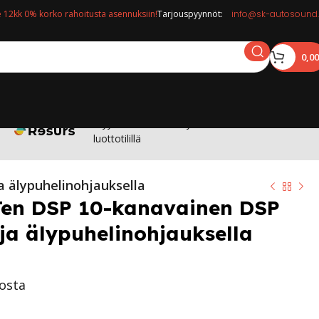
12kk 0% korko rahoitusta asennuksiin!
Tarjouspyynnöt:
info@sk-autosound.
0,0
Myymälässä: Osta nyt maksa 12kk korottomalla
luottotilillä
a älypuhelinohjauksella
Ten DSP 10-kanavainen DSP
 ja älypuhelinohjauksella
tosta