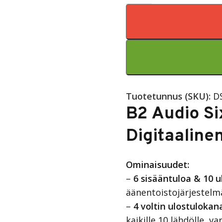
Tuotetunnus (SKU):
D
B2 Audio S
Digitaaline
Ominaisuudet:
–
6 sisääntuloa & 10 u
äänentoistojärjestelm
–
4 voltin ulostulokan
kaikille 10 lähdölle, 