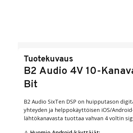
Tuotekuvaus
B2 Audio 4V 10-Kanava
Bit
B2 Audio SixTen DSP on huipputason digita
yhteyden ja helppokäyttöisen iOS/Android-s
lähtökanavasta tuottaa vahvan 4 voltin sig
⚠
Huomio Android-käyttäjät: