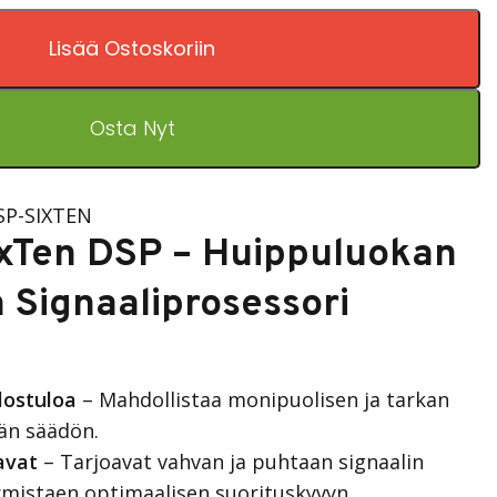
Lisää Ostoskoriin
Osta Nyt
SP-SIXTEN
ixTen DSP – Huippuluokan
n Signaaliprosessori
lostuloa
– Mahdollistaa monipuolisen ja tarkan
än säädön.
avat
– Tarjoavat vahvan ja puhtaan signaalin
varmistaen optimaalisen suorituskyvyn.