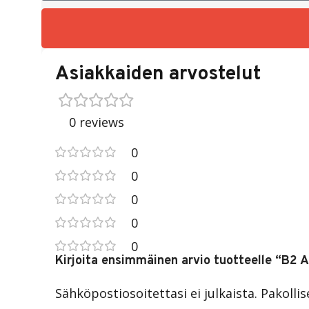
Asiakkaiden arvostelut
0 reviews
0
0
0
0
0
Kirjoita ensimmäinen arvio tuotteelle “B2 
Sähköpostiosoitettasi ei julkaista.
Pakolli