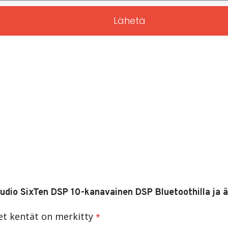
Lähetä
Audio SixTen DSP 10-kanavainen DSP Bluetoothilla ja ä
set kentät on merkitty
*