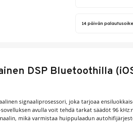
14 päivän palautusoik
inen DSP Bluetoothilla (iOS
alinen signaaliprosessori, joka tarjoaa ensiluokka
ovelluksen avulla voit tehdä tarkat säädöt 96 kHz:n 
naalin, mikä varmistaa huippulaadun autohifijärjest