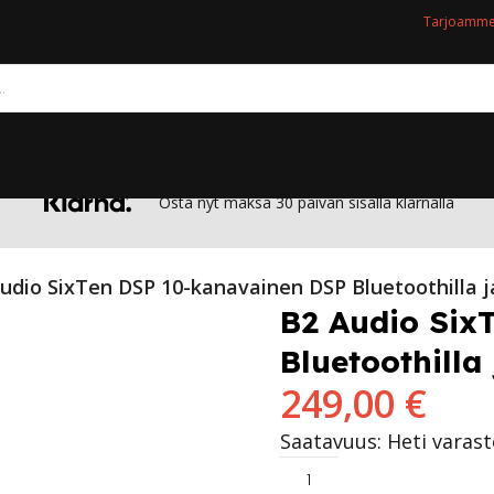
Tarjoamme 
Osta nyt maksa 30 päivän sisällä klarnalla
udio SixTen DSP 10-kanavainen DSP Bluetoothilla j
B2 Audio Six
Bluetoothilla
249,00
€
Saatavuus: Heti varas