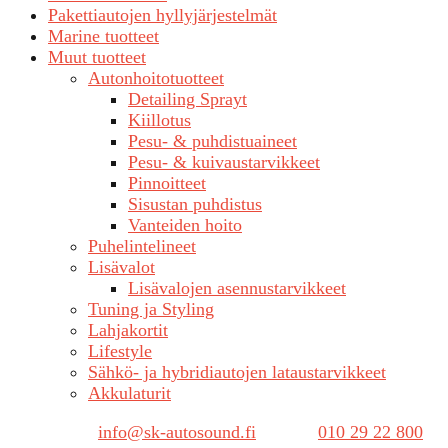
Pakettiautojen hyllyjärjestelmät
Marine tuotteet
Muut tuotteet
Autonhoitotuotteet
Detailing Sprayt
Kiillotus
Pesu- & puhdistuaineet
Pesu- & kuivaustarvikkeet
Pinnoitteet
Sisustan puhdistus
Vanteiden hoito
Puhelintelineet
Lisävalot
Lisävalojen asennustarvikkeet
Tuning ja Styling
Lahjakortit
Lifestyle
Sähkö- ja hybridiautojen lataustarvikkeet
Akkulaturit
Sähköposti:
info@sk-autosound.fi
| Puh.
010 29 22 800