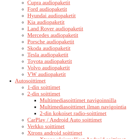
Cupra audiopaketit
Ford audiopaketit
Hyundai audiopaketit
Kia audiopaketit
Land Rover audiopaketit
Mercedes audiopaketit
Porsche audiopaketit
Skoda audiopaketit
Tesla audiopaketit
Toyota audiopaketit
Volvo audiopaketit
VW audiopaketit
Autosoittimet
1-din soittimet
2-din soittimet
Multimediasoittimet navigoinnilla
Multimediasoittimet ilman navigointia
2-din kokoiset radio-soittimet
CarPlay / Android Auto soittimet
Verkko soittimet
Xtrons android soittimet