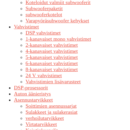
Koteloidut valmiit subwooferit
Subwooferpaketit
subwooferkotelot
Varapyöräsubwoofer kehykset
Vahvistimet
DSP vahvistimet
1-kanavaiset mono vahvistimet
2-kanavaiset vahvistimet
4-kanavaiset vahvistimet
5-kanavaiset vahvistimet
6-kanavaiset vahvistimet
8-kanavaiset vahvistimet
24 V vahvistimet
Vahvistimien lisävarusteet
DSP-prosessorit
Auton äänieristys
Asennustarvikkeet
Soittimien asennussarjat
Sulakkeet ja sulakerasiat
verhoilutarvikkeet
Virtatarvikkeet