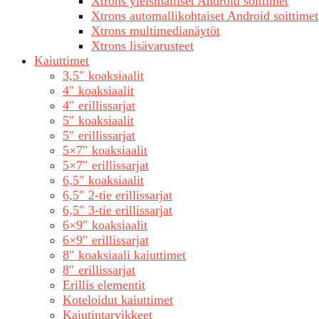
Xtrons yleismalliset Android soittimet
Xtrons automallikohtaiset Android soittimet
Xtrons multimedianäytöt
Xtrons lisävarusteet
Kaiuttimet
3,5″ koaksiaalit
4″ koaksiaalit
4″ erillissarjat
5″ koaksiaalit
5″ erillissarjat
5×7″ koaksiaalit
5×7″ erillissarjat
6,5″ koaksiaalit
6,5″ 2-tie erillissarjat
6,5″ 3-tie erillissarjat
6×9″ koaksiaalit
6×9″ erillissarjat
8″ koaksiaali kaiuttimet
8″ erillissarjat
Erillis elementit
Koteloidut kaiuttimet
Kaiutintarvikkeet