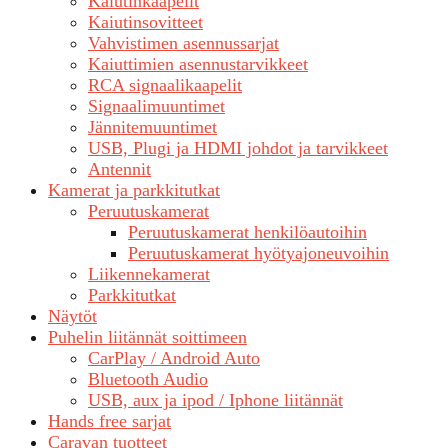
Kaiutinkaapelit
Kaiutinsovitteet
Vahvistimen asennussarjat
Kaiuttimien asennustarvikkeet
RCA signaalikaapelit
Signaalimuuntimet
Jännitemuuntimet
USB, Plugi ja HDMI johdot ja tarvikkeet
Antennit
Kamerat ja parkkitutkat
Peruutuskamerat
Peruutuskamerat henkilöautoihin
Peruutuskamerat hyötyajoneuvoihin
Liikennekamerat
Parkkitutkat
Näytöt
Puhelin liitännät soittimeen
CarPlay / Android Auto
Bluetooth Audio
USB, aux ja ipod / Iphone liitännät
Hands free sarjat
Caravan tuotteet