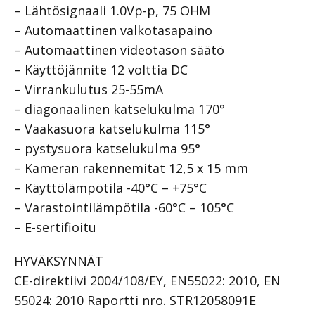
– Lähtösignaali 1.0Vp-p, 75 OHM
– Automaattinen valkotasapaino
– Automaattinen videotason säätö
– Käyttöjännite 12 volttia DC
– Virrankulutus 25-55mA
– diagonaalinen katselukulma 170°
– Vaakasuora katselukulma 115°
– pystysuora katselukulma 95°
– Kameran rakennemitat 12,5 x 15 mm
– Käyttölämpötila -40°C – +75°C
– Varastointilämpötila -60°C – 105°C
– E-sertifioitu
HYVÄKSYNNÄT
CE-direktiivi 2004/108/EY, EN55022: 2010, EN
55024: 2010 Raportti nro. STR12058091E