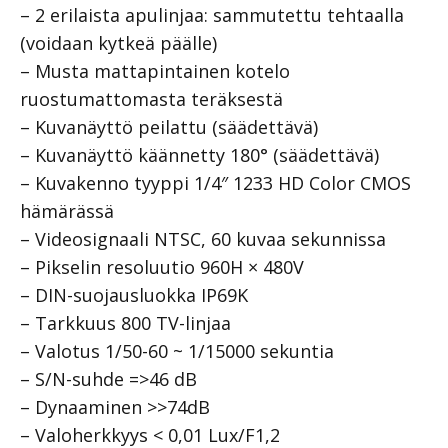
– 2 erilaista apulinjaa: sammutettu tehtaalla
(voidaan kytkeä päälle)
– Musta mattapintainen kotelo
ruostumattomasta teräksestä
– Kuvanäyttö peilattu (säädettävä)
– Kuvanäyttö käännetty 180° (säädettävä)
– Kuvakenno tyyppi 1/4″ 1233 HD Color CMOS
hämärässä
– Videosignaali NTSC, 60 kuvaa sekunnissa
– Pikselin resoluutio 960H × 480V
– DIN-suojausluokka IP69K
– Tarkkuus 800 TV-linjaa
– Valotus 1/50-60 ~ 1/15000 sekuntia
– S/N-suhde =>46 dB
– Dynaaminen >>74dB
– Valoherkkyys < 0,01 Lux/F1,2