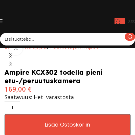
0,0
Etusivu
Kauppa
Valmistaja
Ampire
Click to enlarge
Ampire KCX302 todella pieni
etu-/peruutuskamera
169,00
€
Saatavuus: Heti varastosta
Lisää Ostoskoriin