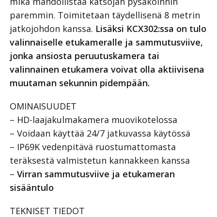
mikä mahdollistaa katsojan pysäköinnin
paremmin. Toimitetaan täydellisenä 8 metrin
jatkojohdon kanssa.
Lisäksi KCX302:ssa on tulo
valinnaiselle etukameralle ja sammutusviive,
jonka ansiosta peruutuskamera tai
valinnainen etukamera voivat olla aktiivisena
muutaman sekunnin pidempään.
OMINAISUUDET
– HD-laajakulmakamera muovikotelossa
– Voidaan käyttää 24/7 jatkuvassa käytössä
– IP69K vedenpitävä ruostumattomasta
teräksestä valmistetun kannakkeen kanssa
–
Virran sammutusviive ja etukameran
sisääntulo
TEKNISET TIEDOT