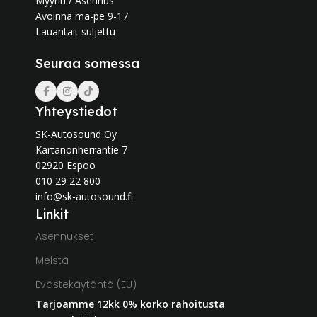
Myynti / Asennus
Avoinna ma-pe 9-17
Lauantait suljettu
Seuraa somessa
Yhteystiedot
SK-Autosound Oy
Kartanonherrantie 7
02920 Espoo
010 29 22 800
info@sk-autosound.fi
Linkit
Asennukset
Meistä
Evästekäytäntö (EU)
Tarjoamme 12kk 0% korko rahoitusta