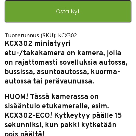
Osta Nyt
Tuotetunnus (SKU):
KCX302
KCX302 miniatyyri
etu-/takakamera on kamera, jolla
on rajattomasti sovelluksia autossa,
bussissa, asuntoautossa, kuorma-
autossa tai perävaunussa.
HUOM! Tässä kamerassa on
sisääntulo etukameralle, esim.
KCX302-ECO! Kytkeytyy päälle 15
sekunniksi, kun pakki kytketään
pois päältä!