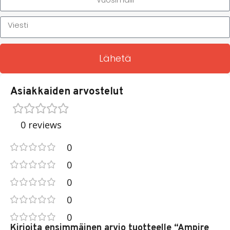
Lähetä
Asiakkaiden arvostelut
0 reviews
0
0
0
0
0
Kirjoita ensimmäinen arvio tuotteelle “Ampire