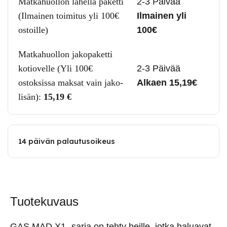
Matkahuollon lähellä paketti
2-3 Päivää
(Ilmainen toimitus yli 100€
Ilmainen yli
ostoille)
100€
Matkahuollon jakopaketti
kotiovelle (Yli 100€
2-3 Päivää
ostoksissa maksat vain jako-
Alkaen 15,19€
lisän):
15,19
€
14 päivän palautusoikeus
Tuotekuvaus
GAS MAD X1 -sarja on tehty heille, jotka haluavat