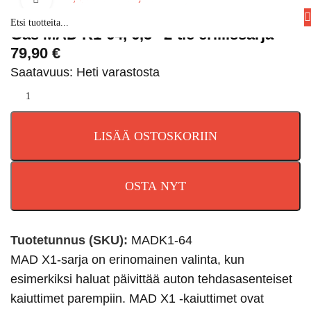
Gas MAD K1-64, 6,5″ 2-tie erillissarja
79,90
€
Saatavuus: Heti varastosta
LISÄÄ OSTOSKORIIN
OSTA NYT
Tuotetunnus (SKU):
MADK1-64
MAD X1-sarja on erinomainen valinta, kun
esimerkiksi haluat päivittää auton tehdasasenteiset
kaiuttimet parempiin. MAD X1 -kaiuttimet ovat