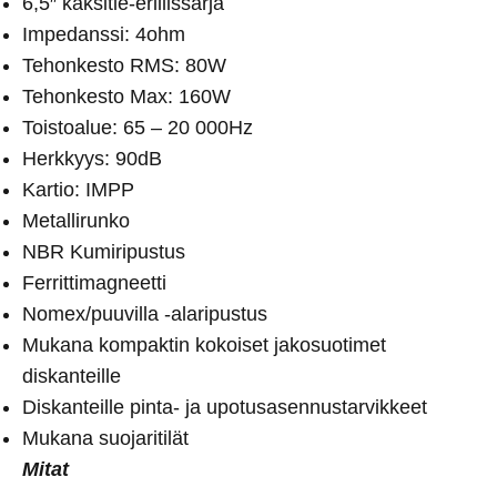
6,5″ kaksitie-erillissarja
Impedanssi: 4ohm
Tehonkesto RMS: 80W
Tehonkesto Max: 160W
Toistoalue: 65 – 20 000Hz
Herkkyys: 90dB
Kartio: IMPP
Metallirunko
NBR Kumiripustus
Ferrittimagneetti
Nomex/puuvilla -alaripustus
Mukana kompaktin kokoiset jakosuotimet
diskanteille
Diskanteille pinta- ja upotusasennustarvikkeet
Mukana suojaritilät
Mitat