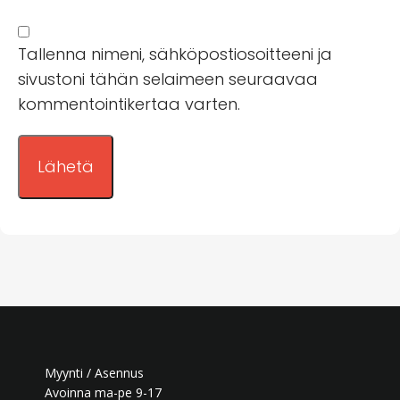
Tallenna nimeni, sähköpostiosoitteeni ja
sivustoni tähän selaimeen seuraavaa
kommentointikertaa varten.
Myynti / Asennus
Avoinna ma-pe 9-17