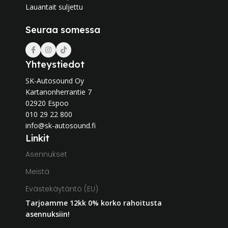
Lauantait suljettu
Seuraa somessa
Yhteystiedot
SK-Autosound Oy
Kartanonherrantie 7
02920 Espoo
010 29 22 800
info@sk-autosound.fi
Linkit
Asennukset
Meistä
Evästekäytäntö (EU)
Tarjoamme 12kk 0% korko rahoitusta
asennuksiin!