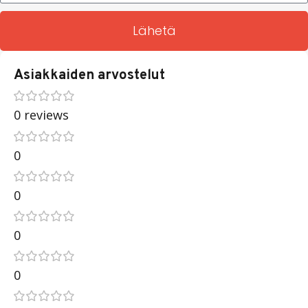
Lähetä
Asiakkaiden arvostelut
0 reviews
0
0
0
0