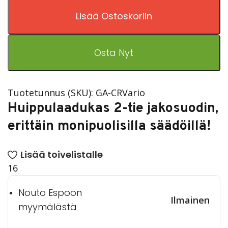
Lisää Ostoskoriin
Osta Nyt
Tuotetunnus (SKU):
GA-CRVario
Huippulaadukas 2-tie jakosuodin,
erittäin monipuolisilla säädöillä!
Lisää toivelistalle
16
Nouto Espoon
Ilmainen
myymälästä