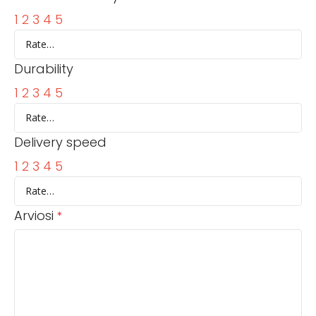
1
2
3
4
5
Durability
1
2
3
4
5
Delivery speed
1
2
3
4
5
Arviosi
*