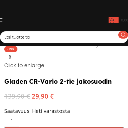
0,0
mistaja
Gladen
Gladen CR-Vario 2-tie jakosuodin
-79%
Click to enlarge
Gladen CR-Vario 2-tie jakosuodin
139,90
€
29,90
€
Saatavuus: Heti varastosta