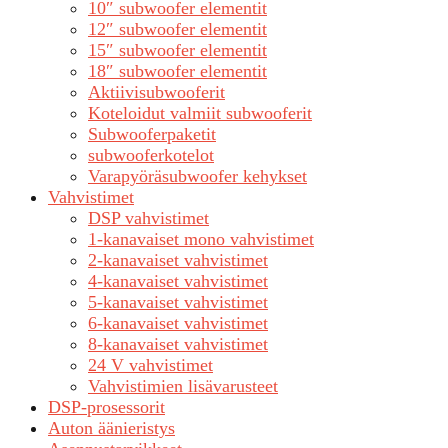
10″ subwoofer elementit
12″ subwoofer elementit
15″ subwoofer elementit
18″ subwoofer elementit
Aktiivisubwooferit
Koteloidut valmiit subwooferit
Subwooferpaketit
subwooferkotelot
Varapyöräsubwoofer kehykset
Vahvistimet
DSP vahvistimet
1-kanavaiset mono vahvistimet
2-kanavaiset vahvistimet
4-kanavaiset vahvistimet
5-kanavaiset vahvistimet
6-kanavaiset vahvistimet
8-kanavaiset vahvistimet
24 V vahvistimet
Vahvistimien lisävarusteet
DSP-prosessorit
Auton äänieristys