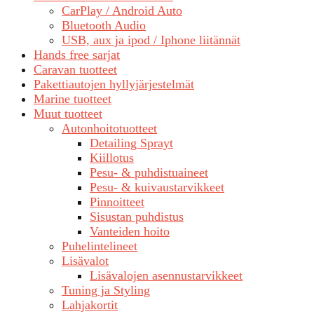
CarPlay / Android Auto
Bluetooth Audio
USB, aux ja ipod / Iphone liitännät
Hands free sarjat
Caravan tuotteet
Pakettiautojen hyllyjärjestelmät
Marine tuotteet
Muut tuotteet
Autonhoitotuotteet
Detailing Sprayt
Kiillotus
Pesu- & puhdistuaineet
Pesu- & kuivaustarvikkeet
Pinnoitteet
Sisustan puhdistus
Vanteiden hoito
Puhelintelineet
Lisävalot
Lisävalojen asennustarvikkeet
Tuning ja Styling
Lahjakortit