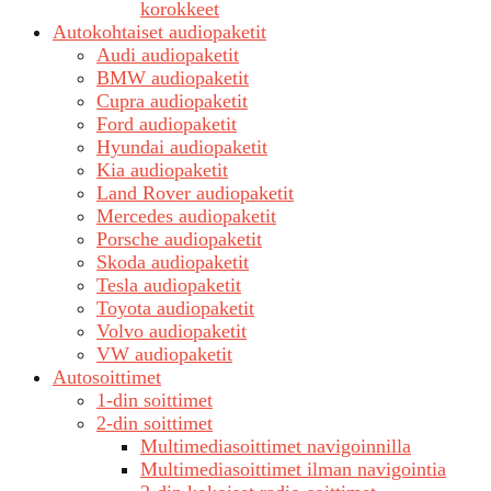
korokkeet
Autokohtaiset audiopaketit
Audi audiopaketit
BMW audiopaketit
Cupra audiopaketit
Ford audiopaketit
Hyundai audiopaketit
Kia audiopaketit
Land Rover audiopaketit
Mercedes audiopaketit
Porsche audiopaketit
Skoda audiopaketit
Tesla audiopaketit
Toyota audiopaketit
Volvo audiopaketit
VW audiopaketit
Autosoittimet
1-din soittimet
2-din soittimet
Multimediasoittimet navigoinnilla
Multimediasoittimet ilman navigointia