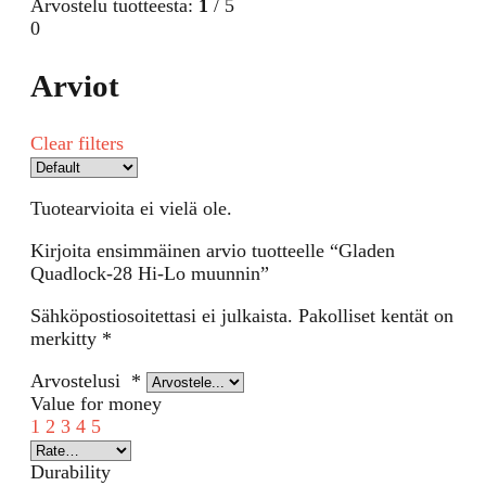
Arvostelu tuotteesta:
1
/ 5
0
Arviot
Clear filters
Tuotearvioita ei vielä ole.
Kirjoita ensimmäinen arvio tuotteelle “Gladen
Quadlock-28 Hi-Lo muunnin”
Sähköpostiosoitettasi ei julkaista.
Pakolliset kentät on
merkitty
*
Arvostelusi
*
Value for money
1
2
3
4
5
Durability