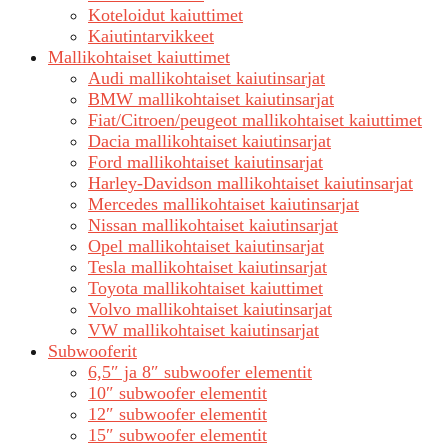
Koteloidut kaiuttimet
Kaiutintarvikkeet
Mallikohtaiset kaiuttimet
Audi mallikohtaiset kaiutinsarjat
BMW mallikohtaiset kaiutinsarjat
Fiat/Citroen/peugeot mallikohtaiset kaiuttimet
Dacia mallikohtaiset kaiutinsarjat
Ford mallikohtaiset kaiutinsarjat
Harley-Davidson mallikohtaiset kaiutinsarjat
Mercedes mallikohtaiset kaiutinsarjat
Nissan mallikohtaiset kaiutinsarjat
Opel mallikohtaiset kaiutinsarjat
Tesla mallikohtaiset kaiutinsarjat
Toyota mallikohtaiset kaiuttimet
Volvo mallikohtaiset kaiutinsarjat
VW mallikohtaiset kaiutinsarjat
Subwooferit
6,5″ ja 8″ subwoofer elementit
10″ subwoofer elementit
12″ subwoofer elementit
15″ subwoofer elementit