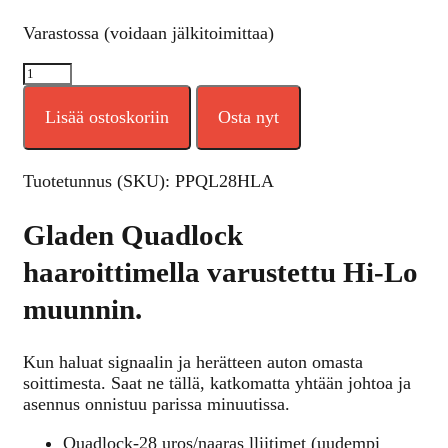
Varastossa (voidaan jälkitoimittaa)
Lisää ostoskoriin
Osta nyt
Tuotetunnus (SKU):
PPQL28HLA
Gladen Quadlock
haaroittimella varustettu Hi-Lo
muunnin.
Kun haluat signaalin ja herätteen auton omasta
soittimesta. Saat ne tällä, katkomatta yhtään johtoa ja
asennus onnistuu parissa minuutissa.
Quadlock-28 uros/naaras lliitimet (uudempi