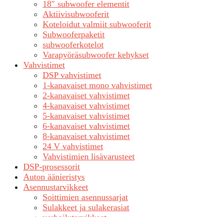
18″ subwoofer elementit
Aktiivisubwooferit
Koteloidut valmiit subwooferit
Subwooferpaketit
subwooferkotelot
Varapyöräsubwoofer kehykset
Vahvistimet
DSP vahvistimet
1-kanavaiset mono vahvistimet
2-kanavaiset vahvistimet
4-kanavaiset vahvistimet
5-kanavaiset vahvistimet
6-kanavaiset vahvistimet
8-kanavaiset vahvistimet
24 V vahvistimet
Vahvistimien lisävarusteet
DSP-prosessorit
Auton äänieristys
Asennustarvikkeet
Soittimien asennussarjat
Sulakkeet ja sulakerasiat