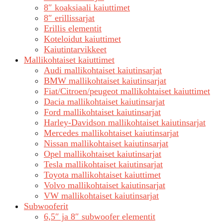
8″ koaksiaali kaiuttimet
8″ erillissarjat
Erillis elementit
Koteloidut kaiuttimet
Kaiutintarvikkeet
Mallikohtaiset kaiuttimet
Audi mallikohtaiset kaiutinsarjat
BMW mallikohtaiset kaiutinsarjat
Fiat/Citroen/peugeot mallikohtaiset kaiuttimet
Dacia mallikohtaiset kaiutinsarjat
Ford mallikohtaiset kaiutinsarjat
Harley-Davidson mallikohtaiset kaiutinsarjat
Mercedes mallikohtaiset kaiutinsarjat
Nissan mallikohtaiset kaiutinsarjat
Opel mallikohtaiset kaiutinsarjat
Tesla mallikohtaiset kaiutinsarjat
Toyota mallikohtaiset kaiuttimet
Volvo mallikohtaiset kaiutinsarjat
VW mallikohtaiset kaiutinsarjat
Subwooferit
6,5″ ja 8″ subwoofer elementit