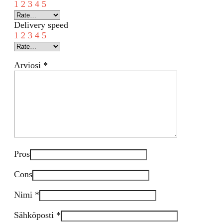
1
2
3
4
5
Delivery speed
1
2
3
4
5
Arviosi
*
Pros
Cons
Nimi
*
Sähköposti
*