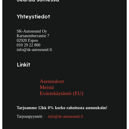
Yhteystiedot
SK-Autosound Oy
Kartanonherrantie 7
02920 Espoo
010 29 22 800
info@sk-autosound.fi
Linkit
Asennukset
Meistä
Evästekäytäntö (EU)
Tarjoamme 12kk 0% korko rahoitusta asennuksiin!
Tarjouspyynnöt:
info@sk-autosound.fi