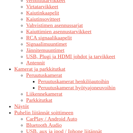
verhoilutarvikkeet
Virtatarvikkeet
Kaiutinkaapelit
Kaiutinsovitteet
Vahvistimen asennussarjat
Kaiuttimien asennustarvikkeet
RCA signaalikaapelit
Signaalimuuntimet
Jännitemuuntimet
USB, Plugi ja HDMI johdot ja tarvikkeet
Antennit
Kamerat ja parkkitutkat
Peruutuskamerat
Peruutuskamerat henkilöautoihin
Peruutuskamerat hyötyajoneuvoihin
Liikennekamerat
Parkkitutkat
Näytöt
Puhelin liitännät soittimeen
CarPlay / Android Auto
Bluetooth Audio
USB, aux ja ipod / Iphone liitännät