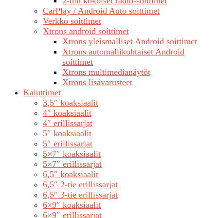
2-din kokoiset radio-soittimet
CarPlay / Android Auto soittimet
Verkko soittimet
Xtrons android soittimet
Xtrons yleismalliset Android soittimet
Xtrons automallikohtaiset Android
soittimet
Xtrons multimedianäytöt
Xtrons lisävarusteet
Kaiuttimet
3,5″ koaksiaalit
4″ koaksiaalit
4″ erillissarjat
5″ koaksiaalit
5″ erillissarjat
5×7″ koaksiaalit
5×7″ erillissarjat
6,5″ koaksiaalit
6,5″ 2-tie erillissarjat
6,5″ 3-tie erillissarjat
6×9″ koaksiaalit
6×9″ erillissarjat