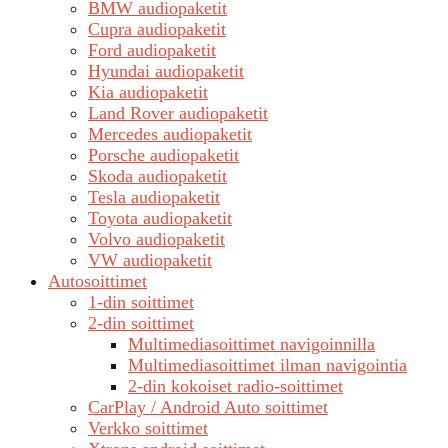
BMW audiopaketit
Cupra audiopaketit
Ford audiopaketit
Hyundai audiopaketit
Kia audiopaketit
Land Rover audiopaketit
Mercedes audiopaketit
Porsche audiopaketit
Skoda audiopaketit
Tesla audiopaketit
Toyota audiopaketit
Volvo audiopaketit
VW audiopaketit
Autosoittimet
1-din soittimet
2-din soittimet
Multimediasoittimet navigoinnilla
Multimediasoittimet ilman navigointia
2-din kokoiset radio-soittimet
CarPlay / Android Auto soittimet
Verkko soittimet