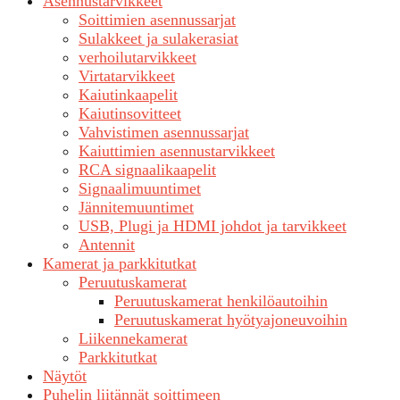
Asennustarvikkeet
Soittimien asennussarjat
Sulakkeet ja sulakerasiat
verhoilutarvikkeet
Virtatarvikkeet
Kaiutinkaapelit
Kaiutinsovitteet
Vahvistimen asennussarjat
Kaiuttimien asennustarvikkeet
RCA signaalikaapelit
Signaalimuuntimet
Jännitemuuntimet
USB, Plugi ja HDMI johdot ja tarvikkeet
Antennit
Kamerat ja parkkitutkat
Peruutuskamerat
Peruutuskamerat henkilöautoihin
Peruutuskamerat hyötyajoneuvoihin
Liikennekamerat
Parkkitutkat
Näytöt
Puhelin liitännät soittimeen