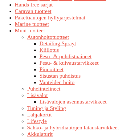
Hands free sarjat
Caravan tuotteet
Pakettiautojen hyllyjärjestelmät
Marine tuotteet
Muut tuotteet
Autonhoitotuotteet
Detailing Sprayt
Kiillotus
Pesu- & puhdistuaineet
Pesu- & kuivaustarvikkeet
Pinnoitteet
Sisustan puhdistus
Vanteiden hoito
Puhelintelineet
Lisävalot
Lisävalojen asennustarvikkeet
Tuning ja Styling
Lahjakortit
Lifestyle
Sähkö- ja hybridiautojen lataustarvikkeet
Akkulaturit