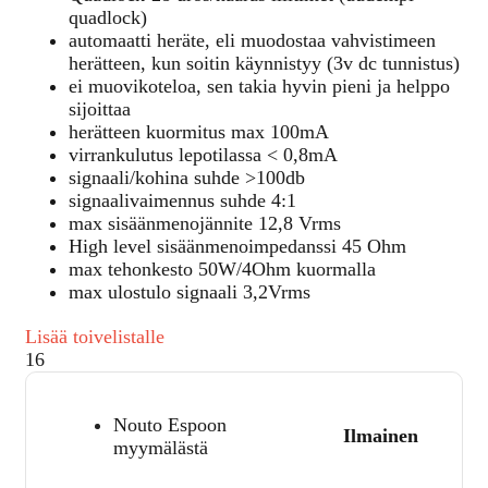
quadlock)
automaatti heräte, eli muodostaa vahvistimeen
herätteen, kun soitin käynnistyy (3v dc tunnistus)
ei muovikoteloa, sen takia hyvin pieni ja helppo
sijoittaa
herätteen kuormitus max 100mA
virrankulutus lepotilassa < 0,8mA
signaali/kohina suhde >100db
signaalivaimennus suhde 4:1
max sisäänmenojännite 12,8 Vrms
High level sisäänmenoimpedanssi 45 Ohm
max tehonkesto 50W/4Ohm kuormalla
max ulostulo signaali 3,2Vrms
Lisää toivelistalle
16
Nouto Espoon
Ilmainen
myymälästä