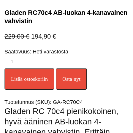
Gladen RC70c4 AB-luokan 4-kanavainen
vahvistin
229,00
€
194,90
€
Saatavuus: Heti varastosta
Lisää ostoskoriin
Osta nyt
Tuotetunnus (SKU):
GA-RC70C4
Gladen RC 70c4 pienikokoinen,
hyvä ääninen AB-luokan 4-
kanavainen vahvistin. Erittäin