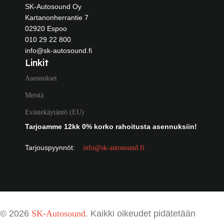
SK-Autosound Oy
Kartanonherrantie 7
02920 Espoo
010 29 22 800
info@sk-autosound.fi
Linkit
Asennukset
Meistä
Evästekäytäntö (EU)
Tarjoamme 12kk 0% korko rahoitusta asennuksiin!
Tarjouspyynnöt:
info@sk-autosound.fi
© 2026
SK-Autosound
. Kaikki oikeudet pidätetään