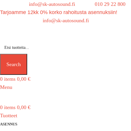
Sähköposti:
info@sk-autosound.fi
| Puh.
010 29 22 800
Tarjoamme 12kk 0% korko rahoitusta asennuksiin!
Tarjouspyynnöt:
info@sk-autosound.fi
Search
0
items
0,00
€
Menu
0
items
0,00
€
Tuotteet
ASENNUS