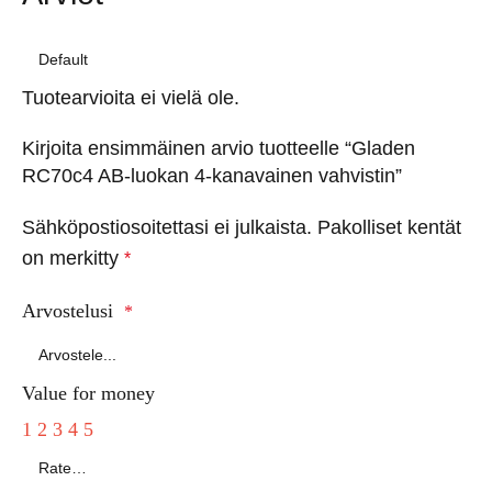
Tuotearvioita ei vielä ole.
Kirjoita ensimmäinen arvio tuotteelle “Gladen
RC70c4 AB-luokan 4-kanavainen vahvistin”
Sähköpostiosoitettasi ei julkaista.
Pakolliset kentät
on merkitty
*
Arvostelusi
*
Value for money
1
2
3
4
5