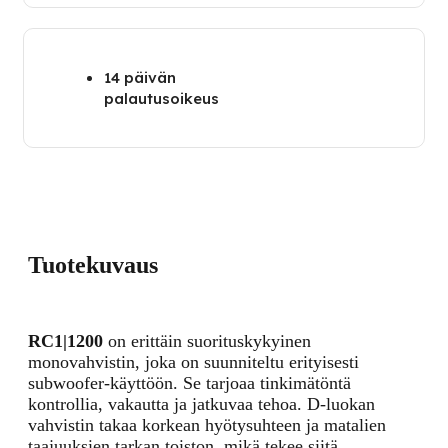
14 päivän
palautusoikeus
Tuotekuvaus
RC1|1200
on erittäin suorituskykyinen
monovahvistin, joka on suunniteltu erityisesti
subwoofer-käyttöön. Se tarjoaa tinkimätöntä
kontrollia, vakautta ja jatkuvaa tehoa. D-luokan
vahvistin takaa korkean hyötysuhteen ja matalien
taajuuksien tarkan toiston, mikä tekee siitä