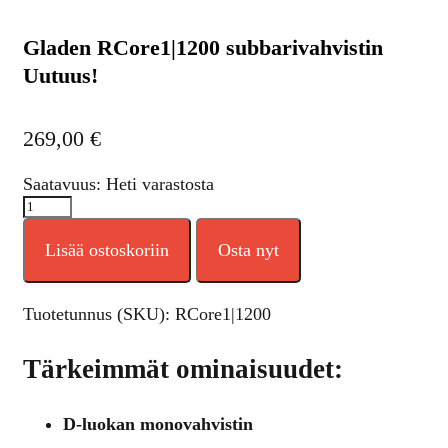
Gladen RCore1|1200 subbarivahvistin
Uutuus!
269,00
€
Saatavuus: Heti varastosta
Lisää ostoskoriin
Osta nyt
Tuotetunnus (SKU):
RCore1|1200
Tärkeimmät ominaisuudet:
D-luokan monovahvistin