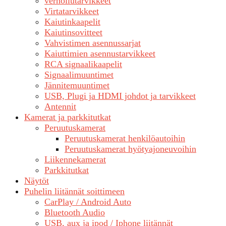
verhoilutarvikkeet
Virtatarvikkeet
Kaiutinkaapelit
Kaiutinsovitteet
Vahvistimen asennussarjat
Kaiuttimien asennustarvikkeet
RCA signaalikaapelit
Signaalimuuntimet
Jännitemuuntimet
USB, Plugi ja HDMI johdot ja tarvikkeet
Antennit
Kamerat ja parkkitutkat
Peruutuskamerat
Peruutuskamerat henkilöautoihin
Peruutuskamerat hyötyajoneuvoihin
Liikennekamerat
Parkkitutkat
Näytöt
Puhelin liitännät soittimeen
CarPlay / Android Auto
Bluetooth Audio
USB, aux ja ipod / Iphone liitännät