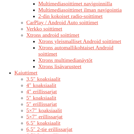
Multimediasoittimet navigoinnilla
Multimediasoittimet ilman navigointia
2-din kokoiset radio-soittimet
CarPlay / Android Auto soittimet
Verkko soittimet
Xtrons android soittimet
Xtrons yleismalliset Android soittimet
Xtrons automallikohtaiset Android
soittimet
Xtrons multimedianäytöt
Xtrons lisävarusteet
Kaiuttimet
3,5″ koaksiaalit
4″ koaksiaalit
4″ erillissarjat
5″ koaksiaalit
5″ erillissarjat
5×7″ koaksiaalit
5×7″ erillissarjat
6,5″ koaksiaalit
6,5″ 2-tie erillissarjat