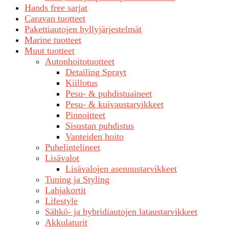
Hands free sarjat
Caravan tuotteet
Pakettiautojen hyllyjärjestelmät
Marine tuotteet
Muut tuotteet
Autonhoitotuotteet
Detailing Sprayt
Kiillotus
Pesu- & puhdistuaineet
Pesu- & kuivaustarvikkeet
Pinnoitteet
Sisustan puhdistus
Vanteiden hoito
Puhelintelineet
Lisävalot
Lisävalojen asennustarvikkeet
Tuning ja Styling
Lahjakortit
Lifestyle
Sähkö- ja hybridiautojen lataustarvikkeet
Akkulaturit