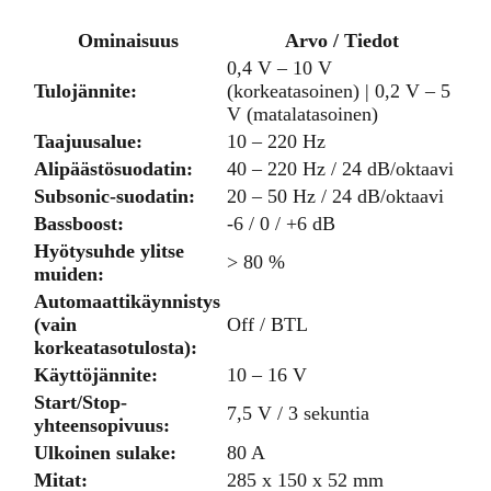
Ominaisuus
Arvo / Tiedot
0,4 V – 10 V
Tulojännite:
(korkeatasoinen) | 0,2 V – 5
V (matalatasoinen)
Taajuusalue:
10 – 220 Hz
Alipäästösuodatin:
40 – 220 Hz / 24 dB/oktaavi
Subsonic-suodatin:
20 – 50 Hz / 24 dB/oktaavi
Bassboost:
-6 / 0 / +6 dB
Hyötysuhde ylitse
> 80 %
muiden:
Automaattikäynnistys
(vain
Off / BTL
korkeatasotulosta):
Käyttöjännite:
10 – 16 V
Start/Stop-
7,5 V / 3 sekuntia
yhteensopivuus:
Ulkoinen sulake:
80 A
Mitat:
285 x 150 x 52 mm