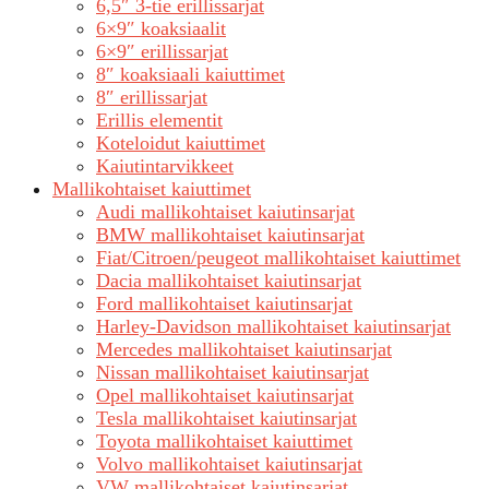
6,5″ 3-tie erillissarjat
6×9″ koaksiaalit
6×9″ erillissarjat
8″ koaksiaali kaiuttimet
8″ erillissarjat
Erillis elementit
Koteloidut kaiuttimet
Kaiutintarvikkeet
Mallikohtaiset kaiuttimet
Audi mallikohtaiset kaiutinsarjat
BMW mallikohtaiset kaiutinsarjat
Fiat/Citroen/peugeot mallikohtaiset kaiuttimet
Dacia mallikohtaiset kaiutinsarjat
Ford mallikohtaiset kaiutinsarjat
Harley-Davidson mallikohtaiset kaiutinsarjat
Mercedes mallikohtaiset kaiutinsarjat
Nissan mallikohtaiset kaiutinsarjat
Opel mallikohtaiset kaiutinsarjat
Tesla mallikohtaiset kaiutinsarjat
Toyota mallikohtaiset kaiuttimet
Volvo mallikohtaiset kaiutinsarjat
VW mallikohtaiset kaiutinsarjat