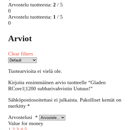
Arvostelu tuotteesta:
2
/ 5
0
Arvostelu tuotteesta:
1
/ 5
0
Arviot
Clear filters
Tuotearvioita ei vielä ole.
Kirjoita ensimmäinen arvio tuotteelle “Gladen
RCore1|1200 subbarivahvistin Uutuus!”
Sähköpostiosoitettasi ei julkaista.
Pakolliset kentät on
merkitty
*
Arvostelusi
*
Value for money
1
2
3
4
5