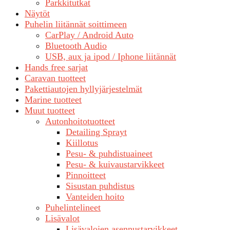
Parkkitutkat
Näytöt
Puhelin liitännät soittimeen
CarPlay / Android Auto
Bluetooth Audio
USB, aux ja ipod / Iphone liitännät
Hands free sarjat
Caravan tuotteet
Pakettiautojen hyllyjärjestelmät
Marine tuotteet
Muut tuotteet
Autonhoitotuotteet
Detailing Sprayt
Kiillotus
Pesu- & puhdistuaineet
Pesu- & kuivaustarvikkeet
Pinnoitteet
Sisustan puhdistus
Vanteiden hoito
Puhelintelineet
Lisävalot
Lisävalojen asennustarvikkeet