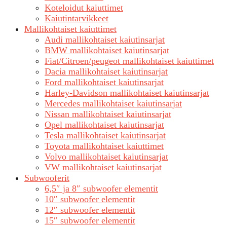
Koteloidut kaiuttimet
Kaiutintarvikkeet
Mallikohtaiset kaiuttimet
Audi mallikohtaiset kaiutinsarjat
BMW mallikohtaiset kaiutinsarjat
Fiat/Citroen/peugeot mallikohtaiset kaiuttimet
Dacia mallikohtaiset kaiutinsarjat
Ford mallikohtaiset kaiutinsarjat
Harley-Davidson mallikohtaiset kaiutinsarjat
Mercedes mallikohtaiset kaiutinsarjat
Nissan mallikohtaiset kaiutinsarjat
Opel mallikohtaiset kaiutinsarjat
Tesla mallikohtaiset kaiutinsarjat
Toyota mallikohtaiset kaiuttimet
Volvo mallikohtaiset kaiutinsarjat
VW mallikohtaiset kaiutinsarjat
Subwooferit
6,5″ ja 8″ subwoofer elementit
10″ subwoofer elementit
12″ subwoofer elementit
15″ subwoofer elementit