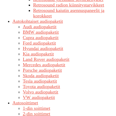
Retrosound radion kiinnitystarvikkeet
Retrosound kaiutin asennuspaneelit ja
korokkeet
Autokohtaiset audiopaketit
Audi audiopaketit
BMW audiopaketit
Cupra audiopaketit
Ford audiopaketit
Hyundai audiopaketit
Kia audiopaketit
Land Rover audiopaketit
Mercedes audiopaketit
Porsche audiopaketit
Skoda audiopaketit
Tesla audiopaketit
Toyota audiopaketit
Volvo audiopaketit
VW audiopaketit
Autosoittimet
1-din soittimet
2-din soittimet