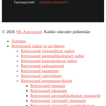
Tarjouspyynnöt:
info@sk-autosound.fi
© 2026
SK-Autosound
. Kaikki oikeudet pidätetään
Asennus
Retrosound radiot ja tarvikkeet
Retrosound yleismalliset radiot
Retrosound automallikohtaiset radiot
Retrosound kustomoitavat radiot
Retrosound radioantennit
Retrosound kaiuttimet
Retrosound vahvistimet
Retrosound asennustarvikkeet
Retrosound etunupit
Retrosound takanupit
Retrosound automallikohtaiset etupanelit
Retrosound yleismalli etupanelit
Retrosound yleismalli sovitekehykset