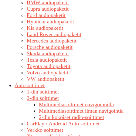
BMW audiopaketit
Cupra audiopaketit
Ford audiopaketit
Hyundai audiopaketit
Kia audiopaketit
Land Rover audiopaketit
Mercedes audiopaketit
Porsche audiopaketit
Skoda audiopaketit
Tesla audiopaketit
Toyota audiopaketit
Volvo audiopaketit
VW audiopaketit
Autosoittimet
1-din soittimet
2-din soittimet
Multimediasoittimet navigoinnilla
Multimediasoittimet ilman navigointia
2-din kokoiset radio-soittimet
CarPlay / Android Auto soittimet
Verkko soittimet