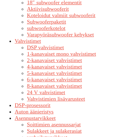
18″ subwoofer elementit
Aktiivisubwooferit
Koteloidut valmiit subwooferit
Subwooferpaketit
subwooferkotelot
Varapyöräsubwoofer kehykset
Vahvistimet
DSP vahvistimet
1-kanavaiset mono vahvistimet
2-kanavaiset vahvistimet
4-kanavaiset vahvistimet
5-kanavaiset vahvistimet
6-kanavaiset vahvistimet
8-kanavaiset vahvistimet
24 V vahvistimet
Vahvistimien lisävarusteet
DSP-prosessorit
Auton äänieristys
Asennustarvikkeet
Soittimien asennussarjat
Sulakkeet ja sulakerasiat