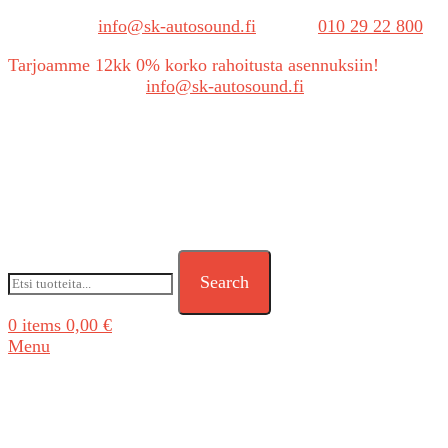
Sähköposti:
info@sk-autosound.fi
| Puh.
010 29 22 800
Tarjoamme 12kk 0% korko rahoitusta asennuksiin!
Tarjouspyynnöt:
info@sk-autosound.fi
Search
0
items
0,00
€
Menu