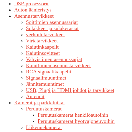
DSP-prosessorit
Auton äänieristys
Asennustarvikkeet
Soittimien asennussarjat
Sulakkeet ja sulakerasiat
verhoilutarvikkeet
Virtatarvikkeet
Kaiutinkaapelit
Kaiutinsovitteet
Vahvistimen asennussarjat
Kaiuttimien asennustarvikkeet
RCA signaalikaapelit
Signaalimuuntimet
Jännitemuuntimet
USB, Plugi ja HDMI johdot ja tarvikkeet
Antennit
Kamerat ja parkkitutkat
Peruutuskamerat
Peruutuskamerat henkilöautoihin
Peruutuskamerat hyötyajoneuvoihin
Liikennekamerat