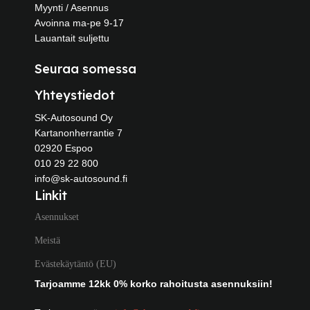
Myynti / Asennus
Avoinna ma-pe 9-17
Lauantait suljettu
Seuraa somessa
Yhteystiedot
SK-Autosound Oy
Kartanonherrantie 7
02920 Espoo
010 29 22 800
info@sk-autosound.fi
Linkit
Asennukset
Meistä
Evästekäytäntö (EU)
Tarjoamme 12kk 0% korko rahoitusta asennuksiin!