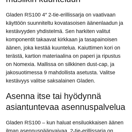
Gladen RS100 4″ 2-tie-erillissarja on vaativaan
käyttöön suunniteltu kovatasoisen äänenlaadun ja
kestävyyden yhdistelmä. Sen harkiten valitut
komponentit takaavat kirkkaan ja tasapainoisen
äänen, joka kestää kuuntelua. Kaiuttimen kori on
terästä, kartion materiaalina on paperi ja ripustus
on Nomexia. Mallissa on silkkinen dust-cap, ja
jakosuotimessa 9 mahdollista asetusta. Valitse
kestävyys valitse saksalainen Gladen.
Asenna itse tai hyödynnä
asiantuntevaa asennuspalvelua
Gladen RS100 – kun haluat ensiluokkaisen äänen
ilman asennuspäänvaivaa. 2-tie-erillissarja on