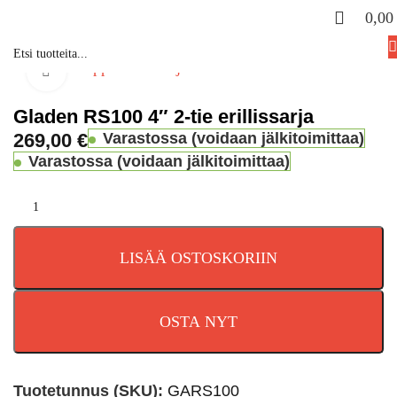
0,0
Etusivu
Kauppa
Valmistaja
Gladen
Click to enlarge
Gladen RS100 4″ 2-tie erillissarja
269,00
€
Varastossa (voidaan jälkitoimittaa)
Varastossa (voidaan jälkitoimittaa)
LISÄÄ OSTOSKORIIN
OSTA NYT
Tuotetunnus (SKU):
GARS100