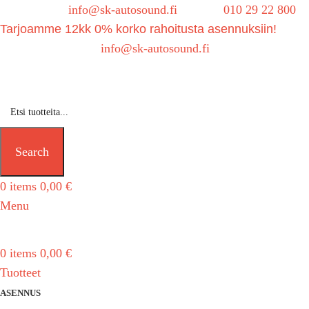
Sähköposti:
info@sk-autosound.fi
| Puh.
010 29 22 800
Tarjoamme 12kk 0% korko rahoitusta asennuksiin!
Tarjouspyynnöt:
info@sk-autosound.fi
Search
0
items
0,00
€
Menu
0
items
0,00
€
Tuotteet
ASENNUS