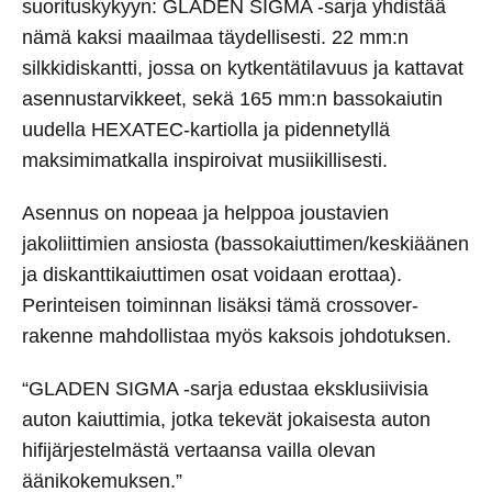
suorituskykyyn: GLADEN SIGMA -sarja yhdistää
nämä kaksi maailmaa täydellisesti. 22 mm:n
silkkidiskantti, jossa on kytkentätilavuus ja kattavat
asennustarvikkeet, sekä 165 mm:n bassokaiutin
uudella HEXATEC-kartiolla ja pidennetyllä
maksimimatkalla inspiroivat musiikillisesti.
Asennus on nopeaa ja helppoa joustavien
jakoliittimien ansiosta (bassokaiuttimen/keskiäänen
ja diskanttikaiuttimen osat voidaan erottaa).
Perinteisen toiminnan lisäksi tämä crossover-
rakenne mahdollistaa myös kaksois johdotuksen.
“GLADEN SIGMA -sarja edustaa eksklusiivisia
auton kaiuttimia, jotka tekevät jokaisesta auton
hifijärjestelmästä vertaansa vailla olevan
äänikokemuksen.”