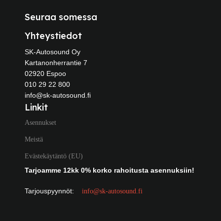
Seuraa somessa
Yhteystiedot
SK-Autosound Oy
Kartanonherrantie 7
02920 Espoo
010 29 22 800
info@sk-autosound.fi
Linkit
Asennukset
Meistä
Evästekäytäntö (EU)
Tarjoamme 12kk 0% korko rahoitusta asennuksiin!
Tarjouspyynnöt:
info@sk-autosound.fi