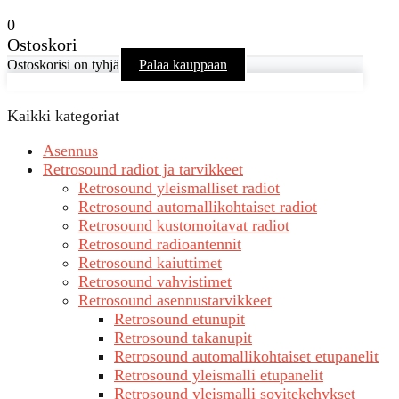
0
Ostoskori
Ostoskorisi on tyhjä
Palaa kauppaan
Kaikki kategoriat
Asennus
Retrosound radiot ja tarvikkeet
Retrosound yleismalliset radiot
Retrosound automallikohtaiset radiot
Retrosound kustomoitavat radiot
Retrosound radioantennit
Retrosound kaiuttimet
Retrosound vahvistimet
Retrosound asennustarvikkeet
Retrosound etunupit
Retrosound takanupit
Retrosound automallikohtaiset etupanelit
Retrosound yleismalli etupanelit
Retrosound yleismalli sovitekehykset