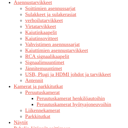
Asennustarvikkeet
Soittimien asennussarjat
Sulakkeet ja sulakerasiat
verhoilutarvikkeet
Virtatarvikkeet
Kaiutinkaapelit
Kaiutinsovitteet
Vahvistimen asennussarjat
Kaiuttimien asennustarvikkeet
RCA signaalikaapelit
Signaalimuuntimet
Jännitemuuntimet
USB, Plugi ja HDMI johdot ja tarvikkeet
Antennit
Kamerat ja parkkitutkat
Peruutuskamerat
Peruutuskamerat henkilöautoihin
Peruutuskamerat hyötyajoneuvoihin
Liikennekamerat
Parkkitutkat
Näytöt