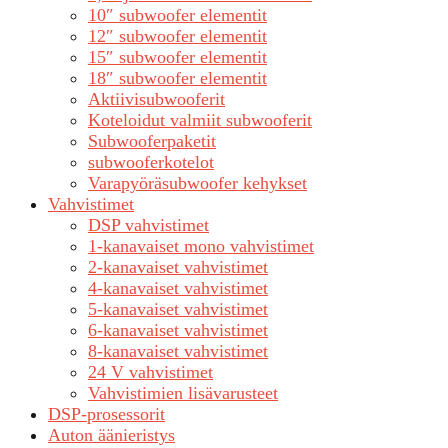
10″ subwoofer elementit
12″ subwoofer elementit
15″ subwoofer elementit
18″ subwoofer elementit
Aktiivisubwooferit
Koteloidut valmiit subwooferit
Subwooferpaketit
subwooferkotelot
Varapyöräsubwoofer kehykset
Vahvistimet
DSP vahvistimet
1-kanavaiset mono vahvistimet
2-kanavaiset vahvistimet
4-kanavaiset vahvistimet
5-kanavaiset vahvistimet
6-kanavaiset vahvistimet
8-kanavaiset vahvistimet
24 V vahvistimet
Vahvistimien lisävarusteet
DSP-prosessorit
Auton äänieristys