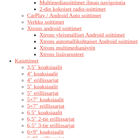
Multimediasoittimet ilman navigointia
2-din kokoiset radio-soittimet
CarPlay / Android Auto soittimet
Verkko soittimet
Xtrons android soittimet
Xtrons yleismalliset Android soittimet
Xtrons automallikohtaiset Android soittimet
Xtrons multimedianäytöt
Xtrons lisävarusteet
Kaiuttimet
3,5″ koaksiaalit
4″ koaksiaalit
4″ erillissarjat
5″ koaksiaalit
5″ erillissarjat
5×7″ koaksiaalit
5×7″ erillissarjat
6,5″ koaksiaalit
6,5″ 2-tie erillissarjat
6,5″ 3-tie erillissarjat
6×9″ koaksiaalit