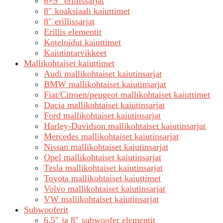
6×9″ erillissarjat
8″ koaksiaali kaiuttimet
8″ erillissarjat
Erillis elementit
Koteloidut kaiuttimet
Kaiutintarvikkeet
Mallikohtaiset kaiuttimet
Audi mallikohtaiset kaiutinsarjat
BMW mallikohtaiset kaiutinsarjat
Fiat/Citroen/peugeot mallikohtaiset kaiuttimet
Dacia mallikohtaiset kaiutinsarjat
Ford mallikohtaiset kaiutinsarjat
Harley-Davidson mallikohtaiset kaiutinsarjat
Mercedes mallikohtaiset kaiutinsarjat
Nissan mallikohtaiset kaiutinsarjat
Opel mallikohtaiset kaiutinsarjat
Tesla mallikohtaiset kaiutinsarjat
Toyota mallikohtaiset kaiuttimet
Volvo mallikohtaiset kaiutinsarjat
VW mallikohtaiset kaiutinsarjat
Subwooferit
6,5″ ja 8″ subwoofer elementit