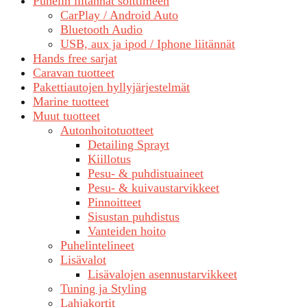
Puhelin liitännät soittimeen
CarPlay / Android Auto
Bluetooth Audio
USB, aux ja ipod / Iphone liitännät
Hands free sarjat
Caravan tuotteet
Pakettiautojen hyllyjärjestelmät
Marine tuotteet
Muut tuotteet
Autonhoitotuotteet
Detailing Sprayt
Kiillotus
Pesu- & puhdistuaineet
Pesu- & kuivaustarvikkeet
Pinnoitteet
Sisustan puhdistus
Vanteiden hoito
Puhelintelineet
Lisävalot
Lisävalojen asennustarvikkeet
Tuning ja Styling
Lahjakortit