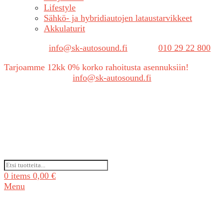
Lifestyle
Sähkö- ja hybridiautojen lataustarvikkeet
Akkulaturit
Sähköposti:
info@sk-autosound.fi
| Puh.
010 29 22 800
Tarjoamme 12kk 0% korko rahoitusta asennuksiin!
Tarjouspyynnöt:
info@sk-autosound.fi
0
items
0,00
€
Menu