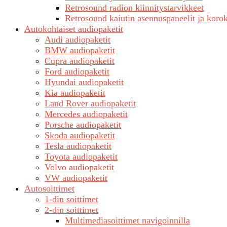
Retrosound radion kiinnitystarvikkeet
Retrosound kaiutin asennuspaneelit ja koro
Autokohtaiset audiopaketit
Audi audiopaketit
BMW audiopaketit
Cupra audiopaketit
Ford audiopaketit
Hyundai audiopaketit
Kia audiopaketit
Land Rover audiopaketit
Mercedes audiopaketit
Porsche audiopaketit
Skoda audiopaketit
Tesla audiopaketit
Toyota audiopaketit
Volvo audiopaketit
VW audiopaketit
Autosoittimet
1-din soittimet
2-din soittimet
Multimediasoittimet navigoinnilla