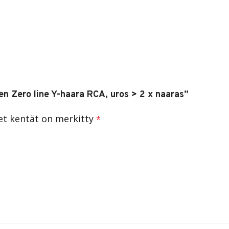
en Zero line Y-haara RCA, uros > 2 x naaras”
set kentät on merkitty
*