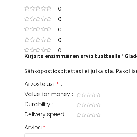
0
0
0
0
0
Kirjoita ensimmäinen arvio tuotteelle “Glad
Sähköpostiosoitettasi ei julkaista.
Pakolli
Arvostelusi
*
Value for money
Durability
Delivery speed
Arviosi
*