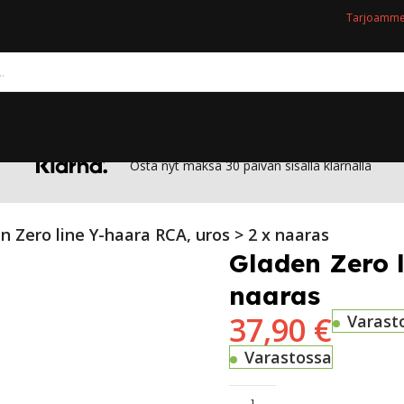
Tarjoamme 
Osta nyt maksa 30 päivän sisällä klarnalla
n Zero line Y-haara RCA, uros > 2 x naaras
Gladen Zero l
naaras
37,90
€
Varast
Varastossa