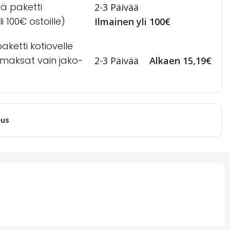
lä paketti
2-3 Päivää
i 100€ ostoille)
Ilmainen yli 100€
ketti kotiovelle
a maksat vain jako-
2-3 Päivää
Alkaen 15,19€
eus