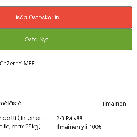
Lisää Ostoskoriin
Osta Nyt
-ChZeroY-MFF
mälästä
Ilmainen
maatti (ilmainen
2-3 Päivää
toille, max 25kg)
Ilmainen yli 100€