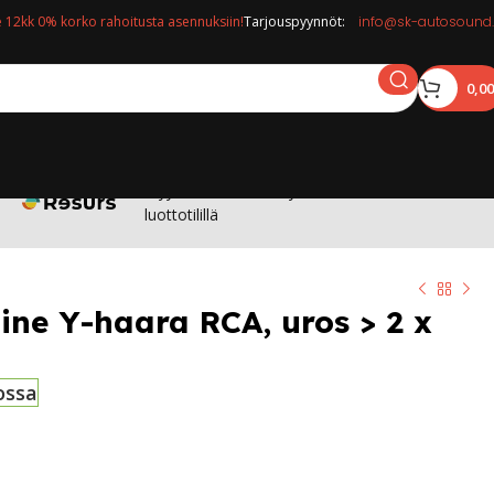
12kk 0% korko rahoitusta asennuksiin!
Tarjouspyynnöt:
info@sk-autosound.
0,0
Myymälässä: Osta nyt maksa 12kk korottomalla
luottotilillä
ine Y-haara RCA, uros > 2 x
ossa