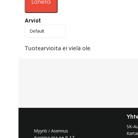
Arviot
Tuotearvioita ei vielä ole.
Yht
SK-A
Myynti / Asennus
Karta
Avoinna ma-pe 9-17