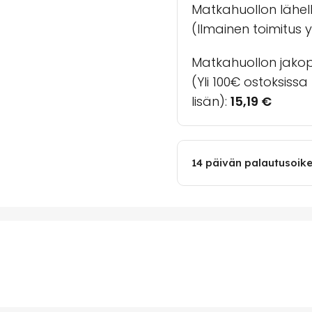
Matkahuollon lähel
(Ilmainen toimitus yl
Matkahuollon jakopa
(Yli 100€ ostoksiss
lisän):
15,19
€
14 päivän palautusoik