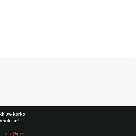
kk 0% korko
nnuksiin!
t:
info@sk-