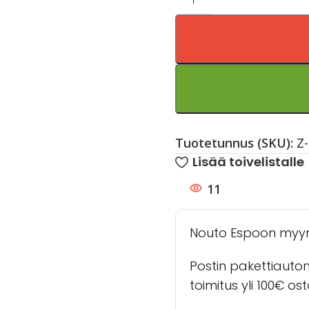
Tuotetunnus (SKU):
Z
Lisää toivelistalle
11
Nouto Espoon myy
Postin pakettiauto
toimitus yli 100€ os