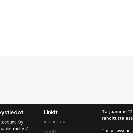
Tarjoamme 12
eystiedot
Linkit
rahoitusta ase
Asennukset
utosound Oy
nonherrantie 7
Tarjouspyynnö
Meistä