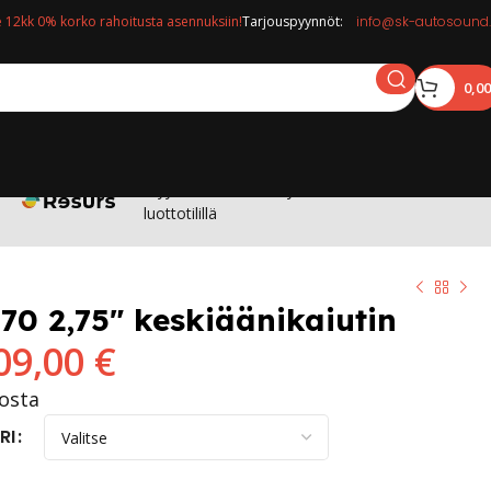
12kk 0% korko rahoitusta asennuksiin!
Tarjouspyynnöt:
info@sk-autosound.
0,0
Myymälässä: Osta nyt maksa 12kk korottomalla
luottotilillä
70 2,75″ keskiäänikaiutin
09,00
€
tosta
RI