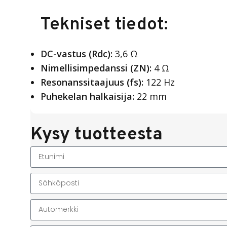
Tekniset tiedot:
DC-vastus (Rdc):
3,6 Ω
Nimellisimpedanssi (ZN):
4 Ω
Resonanssitaajuus (fs):
122 Hz
Puhekelan halkaisija:
22 mm
Kysy tuotteesta