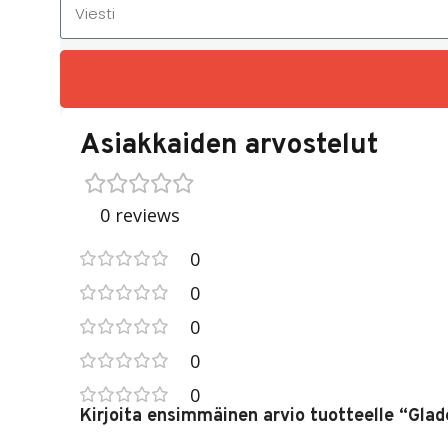
Asiakkaiden arvostelut
0 reviews
0
0
0
0
0
Kirjoita ensimmäinen arvio tuotteelle “Gla