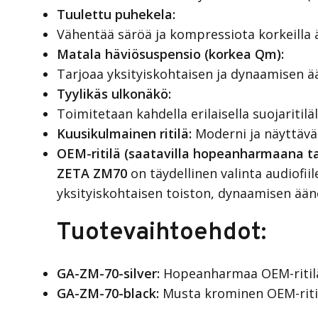
Tuulettu puhekela:
Vähentää säröä ja kompressiota korkeilla 
Matala häviösuspensio (korkea Qm):
Tarjoaa yksityiskohtaisen ja dynaamisen ää
Tyylikäs ulkonäkö:
Toimitetaan kahdella erilaisella suojaritiläl
Kuusikulmainen ritilä:
Moderni ja näyttävä
OEM-ritilä (saatavilla hopeanharmaana t
ZETA ZM70
on täydellinen valinta audiofii
yksityiskohtaisen toiston, dynaamisen ääne
Tuotevaihtoehdot:
GA-ZM-70-silver:
Hopeanharmaa OEM-ritil
GA-ZM-70-black:
Musta krominen OEM-riti