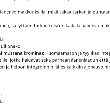
äänenvoimakkuuksilla, mikä takaa tarkan ja puhtaan
nen, säilyttäen tarkan toiston kaikilla äänenvoimakk
lä:
 ulkonäkö.
ai mustana kromina):
Huomaamaton ja tyylikäs integ
leille, jotka haluavat sekä parhaan äänenlaadun ett
n ja helpon integroinnin lähes kaikkiin ajoneuvoihin
ä
lä