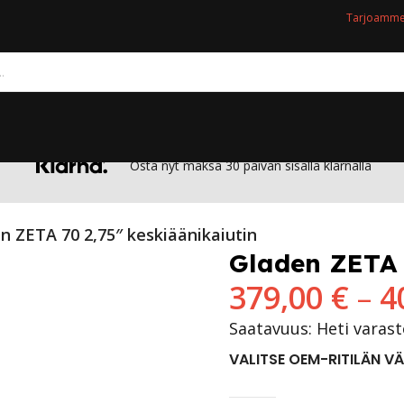
Tarjoamme 
Osta nyt maksa 30 päivän sisällä klarnalla
n ZETA 70 2,75″ keskiäänikaiutin
Gladen ZETA 
379,00
€
–
4
Saatavuus: Heti varas
VALITSE OEM-RITILÄN VÄ