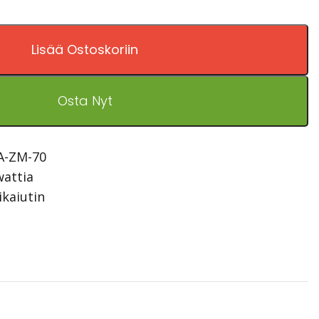
Lisää Ostoskoriin
Osta Nyt
A-ZM-70
wattia
kaiutin