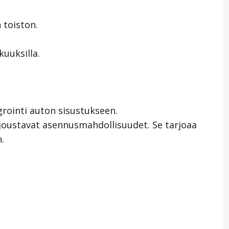
 toiston.
uuksilla.
rointi auton sisustukseen.
ä joustavat asennusmahdollisuudet. Se tarjoaa
.