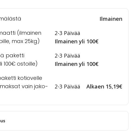
mälästä
Ilmainen
maatti (ilmainen
2-3 Päivää
toille, max 25kg)
Ilmainen yli 100€
lä paketti
2-3 Päivää
i 100€ ostoille)
Ilmainen yli 100€
ketti kotiovelle
a maksat vain jako-
2-3 Päivää
Alkaen 15,19€
eus