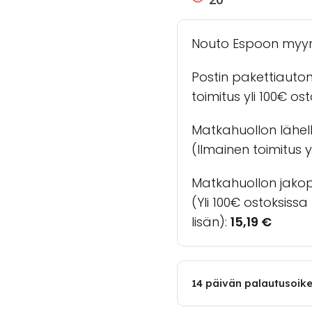
Nouto Espoon myy
Postin pakettiauto
toimitus yli 100€ os
Matkahuollon lähel
(Ilmainen toimitus yl
Matkahuollon jakopa
(Yli 100€ ostoksiss
lisän):
15,19
€
14 päivän palautusoik