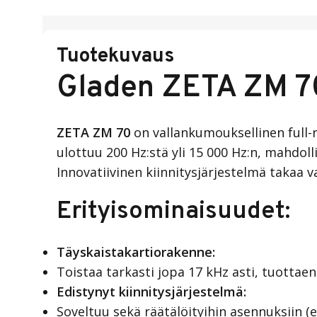
Tuotekuvaus
Gladen ZETA ZM 
ZETA ZM 70
on vallankumouksellinen full-r
ulottuu 200 Hz:stä yli 15 000 Hz:n, mahdol
Innovatiivinen kiinnitysjärjestelmä takaa v
Erityisominaisuudet:
Täyskaistakartiorakenne:
Toistaa tarkasti jopa 17 kHz asti, tuottaen
Edistynyt kiinnitysjärjestelmä:
Soveltuu sekä räätälöityihin asennuksiin (e