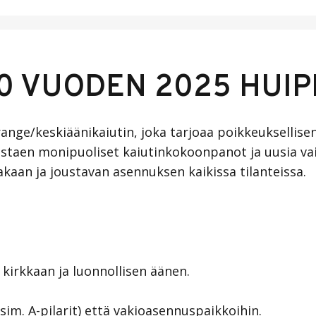
70 VUODEN 2025 HUI
ange/keskiäänikaiutin, joka tarjoaa poikkeuksellise
listaen monipuoliset kaiutinkokoonpanot ja uusia vai
akaan ja joustavan asennuksen kaikissa tilanteissa.
 kirkkaan ja luonnollisen äänen.
sim. A-pilarit) että vakioasennuspaikkoihin.