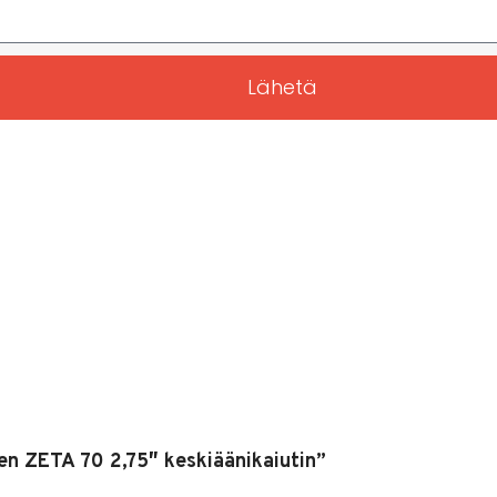
Lähetä
den ZETA 70 2,75″ keskiäänikaiutin”