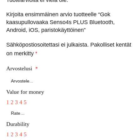
Kirjoita ensimmäinen arvio tuotteelle “Gok
kaasupullovaaka Senso4s PLUS Bluetooth,
Android, iOS, paristokäyttöinen”
Sähköpostiosoitettasi ei julkaista.
Pakolliset kentät
on merkitty
*
Arvostelusi
*
Value for money
1
2
3
4
5
Durability
1
2
3
4
5