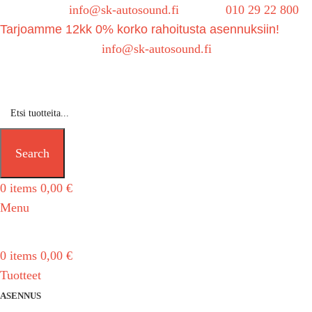
Sähköposti:
info@sk-autosound.fi
| Puh.
010 29 22 800
Tarjoamme 12kk 0% korko rahoitusta asennuksiin!
Tarjouspyynnöt:
info@sk-autosound.fi
Search
0
items
0,00
€
Menu
0
items
0,00
€
Tuotteet
ASENNUS