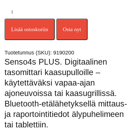
Lisää ostoskoriin
Osta nyt
Tuotetunnus (SKU):
9190200
Senso4s PLUS. Digitaalinen
tasomittari kaasupulloille –
käytettäväksi vapaa-ajan
ajoneuvoissa tai kaasugrillissä.
Bluetooth-etälähetyksellä mittaus-
ja raportointitiedot älypuhelimeen
tai tablettiin.