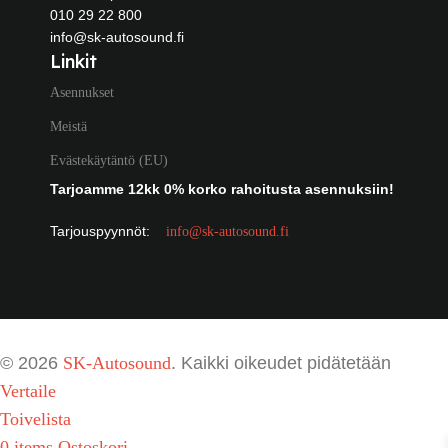
010 29 22 800
info@sk-autosound.fi
Linkit
Asennukset
Meistä
Evästekäytäntö (EU)
Tarjoamme 12kk 0% korko rahoitusta asennuksiin!
Tarjouspyynnöt:
info@sk-autosound.fi
© 2026
SK-Autosound
. Kaikki oikeudet pidätetään
Vertaile
Toivelista
0
items
Ostoskori