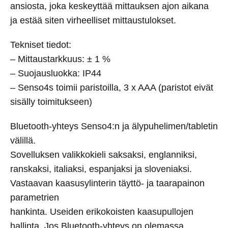
ansiosta, joka keskeyttää mittauksen ajon aikana
ja estää siten virheelliset mittaustulokset.
Tekniset tiedot:
– Mittaustarkkuus: ± 1 %
– Suojausluokka: IP44
– Senso4s toimii paristoilla, 3 x AAA (paristot eivät
sisälly toimitukseen)
Bluetooth-yhteys Senso4:n ja älypuhelimen/tabletin
välillä.
Sovelluksen valikkokieli saksaksi, englanniksi,
ranskaksi, italiaksi, espanjaksi ja sloveniaksi.
Vastaavan kaasusylinterin täyttö- ja taarapainon
parametrien
hankinta. Useiden erikokoisten kaasupullojen
hallinta. Jos Bluetooth-yhteys on olemassa,