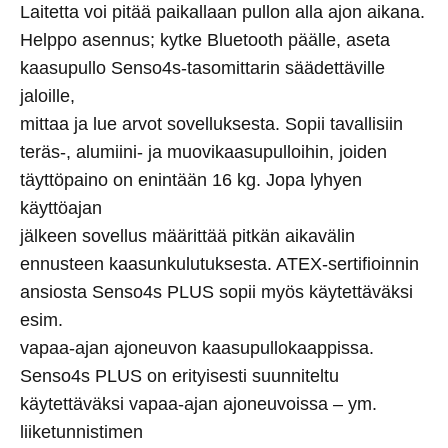
Laitetta voi pitää paikallaan pullon alla ajon aikana.
Helppo asennus; kytke Bluetooth päälle, aseta
kaasupullo Senso4s-tasomittarin säädettäville
jaloille,
mittaa ja lue arvot sovelluksesta. Sopii tavallisiin
teräs-, alumiini- ja muovikaasupulloihin, joiden
täyttöpaino on enintään 16 kg. Jopa lyhyen
käyttöajan
jälkeen sovellus määrittää pitkän aikavälin
ennusteen kaasunkulutuksesta. ATEX-sertifioinnin
ansiosta Senso4s PLUS sopii myös käytettäväksi
esim.
vapaa-ajan ajoneuvon kaasupullokaappissa.
Senso4s PLUS on erityisesti suunniteltu
käytettäväksi vapaa-ajan ajoneuvoissa – ym.
liiketunnistimen