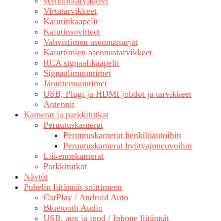
verhoilutarvikkeet
Virtatarvikkeet
Kaiutinkaapelit
Kaiutinsovitteet
Vahvistimen asennussarjat
Kaiuttimien asennustarvikkeet
RCA signaalikaapelit
Signaalimuuntimet
Jännitemuuntimet
USB, Plugi ja HDMI johdot ja tarvikkeet
Antennit
Kamerat ja parkkitutkat
Peruutuskamerat
Peruutuskamerat henkilöautoihin
Peruutuskamerat hyötyajoneuvoihin
Liikennekamerat
Parkkitutkat
Näytöt
Puhelin liitännät soittimeen
CarPlay / Android Auto
Bluetooth Audio
USB, aux ja ipod / Iphone liitännät