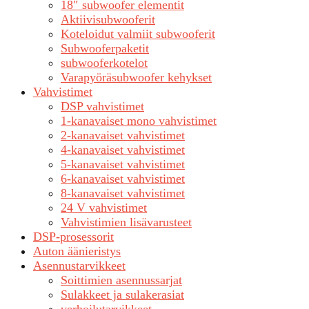
18″ subwoofer elementit
Aktiivisubwooferit
Koteloidut valmiit subwooferit
Subwooferpaketit
subwooferkotelot
Varapyöräsubwoofer kehykset
Vahvistimet
DSP vahvistimet
1-kanavaiset mono vahvistimet
2-kanavaiset vahvistimet
4-kanavaiset vahvistimet
5-kanavaiset vahvistimet
6-kanavaiset vahvistimet
8-kanavaiset vahvistimet
24 V vahvistimet
Vahvistimien lisävarusteet
DSP-prosessorit
Auton äänieristys
Asennustarvikkeet
Soittimien asennussarjat
Sulakkeet ja sulakerasiat