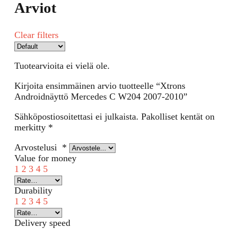
Arviot
Clear filters
Tuotearvioita ei vielä ole.
Kirjoita ensimmäinen arvio tuotteelle “Xtrons
Androidnäyttö Mercedes C W204 2007-2010”
Sähköpostiosoitettasi ei julkaista.
Pakolliset kentät on
merkitty
*
Arvostelusi
*
Value for money
1
2
3
4
5
Durability
1
2
3
4
5
Delivery speed