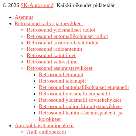
© 2026
SK-Autosound
. Kaikki oikeudet pidätetään
Asennus
Retrosound radiot ja tarvikkeet
Retrosound yleismalliset radiot
Retrosound automallikohtaiset radiot
Retrosound kustomoitavat radiot
Retrosound radioantennit
Retrosound kaiuttimet
Retrosound vahvistimet
Retrosound asennustarvikkeet
Retrosound etunupit
Retrosound takanupit
Retrosound automallikohtaiset etupanelit
Retrosound yleismalli etupanelit
Retrosound yleismalli sovitekehykset
Retrosound radion kiinnitystarvikkeet
Retrosound kaiutin asennuspaneelit ja
korokkeet
Autokohtaiset audiopaketit
Audi audiopaketit