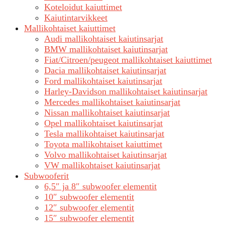
Koteloidut kaiuttimet
Kaiutintarvikkeet
Mallikohtaiset kaiuttimet
Audi mallikohtaiset kaiutinsarjat
BMW mallikohtaiset kaiutinsarjat
Fiat/Citroen/peugeot mallikohtaiset kaiuttimet
Dacia mallikohtaiset kaiutinsarjat
Ford mallikohtaiset kaiutinsarjat
Harley-Davidson mallikohtaiset kaiutinsarjat
Mercedes mallikohtaiset kaiutinsarjat
Nissan mallikohtaiset kaiutinsarjat
Opel mallikohtaiset kaiutinsarjat
Tesla mallikohtaiset kaiutinsarjat
Toyota mallikohtaiset kaiuttimet
Volvo mallikohtaiset kaiutinsarjat
VW mallikohtaiset kaiutinsarjat
Subwooferit
6,5″ ja 8″ subwoofer elementit
10″ subwoofer elementit
12″ subwoofer elementit
15″ subwoofer elementit