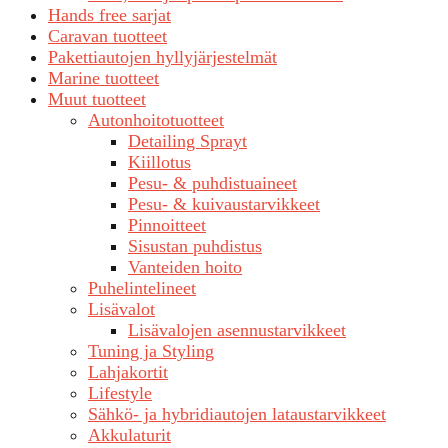
Hands free sarjat
Caravan tuotteet
Pakettiautojen hyllyjärjestelmät
Marine tuotteet
Muut tuotteet
Autonhoitotuotteet
Detailing Sprayt
Kiillotus
Pesu- & puhdistuaineet
Pesu- & kuivaustarvikkeet
Pinnoitteet
Sisustan puhdistus
Vanteiden hoito
Puhelintelineet
Lisävalot
Lisävalojen asennustarvikkeet
Tuning ja Styling
Lahjakortit
Lifestyle
Sähkö- ja hybridiautojen lataustarvikkeet
Akkulaturit