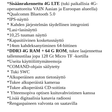
*
Sisäänrakennettu 4G LTE
(tuki paikallisia 4G-
operaattoreita VAIN Aasian ja Euroopan alueella)
*Qualcomm Bluetooth 5.0
*IPS-näyttö
* Kahden järjestelmän täydellinen integrointi
*Lasi+lasinäyttö
*10,25 tuuman näyttö
*Kapasitiivinen kosketusnäyttö
*14nm kahdeksanytiminen 64-bittinen
*
DDR3 4G RAM + 64 G ROM
, tukee laajennettua
tallennustilaa jopa 128 Gt Micro TF -kortilla
*Useita käyttöliittymäteemoja
*COMAND-ohjain säilytetty
* Tuki SWC
*Alkuperäinen auton tietonäyttö
*Tukee alkuperäistä kameraa
*Tukee alkuperäistä CD-soitinta
* Yhteensopiva optisen kuituvahvistimen kanssa
*Lisää digitaalisia kanavia radioosi
*Rengaspaineen valvonta on saatavilla