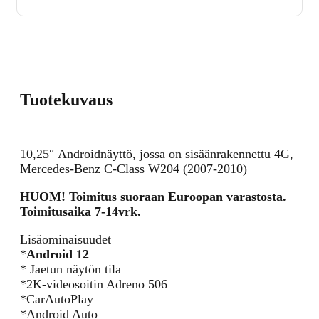
Tuotekuvaus
10,25″ Androidnäyttö, jossa on sisäänrakennettu 4G,
Mercedes-Benz C-Class W204 (2007-2010)
HUOM! Toimitus suoraan Euroopan varastosta.
Toimitusaika 7-14vrk.
Lisäominaisuudet
*
Android 12
* Jaetun näytön tila
*2K-videosoitin Adreno 506
*CarAutoPlay
*Android Auto