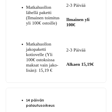
2-3 Päivää
Matkahuollon
lähellä paketti
(Ilmainen toimitus
Ilmainen yli
yli 100€ ostoille)
100€
Matkahuollon
jakopaketti
2-3 Päivää
kotiovelle (Yli
100€ ostoksissa
Alkaen 15,19€
maksat vain jako-
lisän):
15,19
€
14 päivän
palautusoikeus