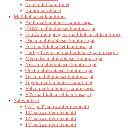
Koteloidut kaiuttimet
Kaiutintarvikkeet
Mallikohtaiset kaiuttimet
Audi mallikohtaiset kaiutinsarjat
BMW mallikohtaiset kaiutinsarjat
Fiat/Citroen/peugeot mallikohtaiset kaiuttimet
Dacia mallikohtaiset kaiutinsarjat
Ford mallikohtaiset kaiutinsarjat
Harley-Davidson mallikohtaiset kaiutinsarjat
Mercedes mallikohtaiset kaiutinsarjat
Nissan mallikohtaiset kaiutinsarjat
Opel mallikohtaiset kaiutinsarjat
Tesla mallikohtaiset kaiutinsarjat
Toyota mallikohtaiset kaiuttimet
Volvo mallikohtaiset kaiutinsarjat
VW mallikohtaiset kaiutinsarjat
Subwooferit
6,5″ ja 8″ subwoofer elementit
10″ subwoofer elementit
12″ subwoofer elementit
15″ subwoofer elementit