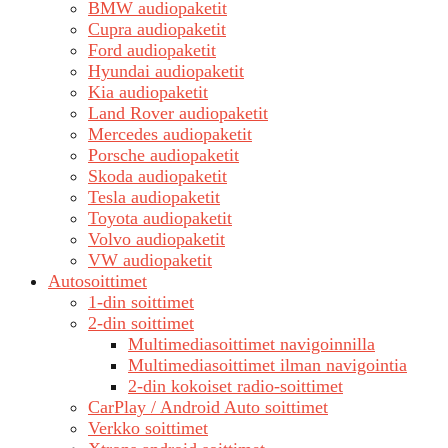
BMW audiopaketit
Cupra audiopaketit
Ford audiopaketit
Hyundai audiopaketit
Kia audiopaketit
Land Rover audiopaketit
Mercedes audiopaketit
Porsche audiopaketit
Skoda audiopaketit
Tesla audiopaketit
Toyota audiopaketit
Volvo audiopaketit
VW audiopaketit
Autosoittimet
1-din soittimet
2-din soittimet
Multimediasoittimet navigoinnilla
Multimediasoittimet ilman navigointia
2-din kokoiset radio-soittimet
CarPlay / Android Auto soittimet
Verkko soittimet