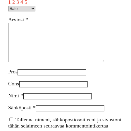
1
2
3
4
5
Arviosi
*
Pros
Cons
Nimi
*
Sähköposti
*
Tallenna nimeni, sähköpostiosoitteeni ja sivustoni
tähän selaimeen seuraavaa kommentointikertaa