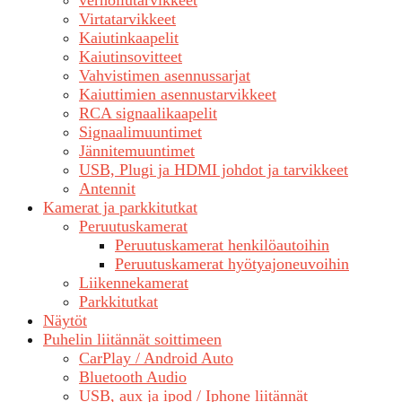
verhoilutarvikkeet
Virtatarvikkeet
Kaiutinkaapelit
Kaiutinsovitteet
Vahvistimen asennussarjat
Kaiuttimien asennustarvikkeet
RCA signaalikaapelit
Signaalimuuntimet
Jännitemuuntimet
USB, Plugi ja HDMI johdot ja tarvikkeet
Antennit
Kamerat ja parkkitutkat
Peruutuskamerat
Peruutuskamerat henkilöautoihin
Peruutuskamerat hyötyajoneuvoihin
Liikennekamerat
Parkkitutkat
Näytöt
Puhelin liitännät soittimeen
CarPlay / Android Auto
Bluetooth Audio
USB, aux ja ipod / Iphone liitännät