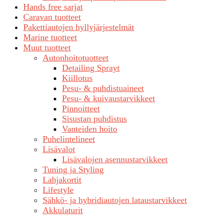
Hands free sarjat
Caravan tuotteet
Pakettiautojen hyllyjärjestelmät
Marine tuotteet
Muut tuotteet
Autonhoitotuotteet
Detailing Sprayt
Kiillotus
Pesu- & puhdistuaineet
Pesu- & kuivaustarvikkeet
Pinnoitteet
Sisustan puhdistus
Vanteiden hoito
Puhelintelineet
Lisävalot
Lisävalojen asennustarvikkeet
Tuning ja Styling
Lahjakortit
Lifestyle
Sähkö- ja hybridiautojen lataustarvikkeet
Akkulaturit