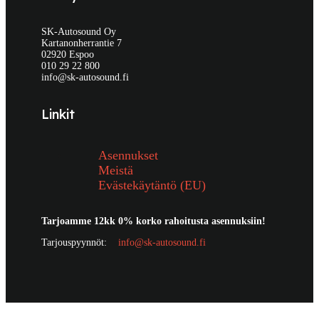
SK-Autosound Oy
Kartanonherrantie 7
02920 Espoo
010 29 22 800
info@sk-autosound.fi
Linkit
Asennukset
Meistä
Evästekäytäntö (EU)
Tarjoamme 12kk 0% korko rahoitusta asennuksiin!
Tarjouspyynnöt:
info@sk-autosound.fi