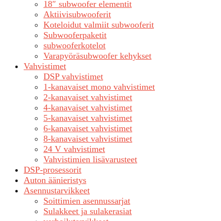
18″ subwoofer elementit
Aktiivisubwooferit
Koteloidut valmiit subwooferit
Subwooferpaketit
subwooferkotelot
Varapyöräsubwoofer kehykset
Vahvistimet
DSP vahvistimet
1-kanavaiset mono vahvistimet
2-kanavaiset vahvistimet
4-kanavaiset vahvistimet
5-kanavaiset vahvistimet
6-kanavaiset vahvistimet
8-kanavaiset vahvistimet
24 V vahvistimet
Vahvistimien lisävarusteet
DSP-prosessorit
Auton äänieristys
Asennustarvikkeet
Soittimien asennussarjat
Sulakkeet ja sulakerasiat