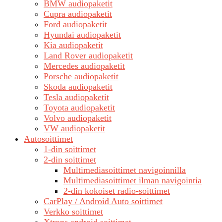
BMW audiopaketit
Cupra audiopaketit
Ford audiopaketit
Hyundai audiopaketit
Kia audiopaketit
Land Rover audiopaketit
Mercedes audiopaketit
Porsche audiopaketit
Skoda audiopaketit
Tesla audiopaketit
Toyota audiopaketit
Volvo audiopaketit
VW audiopaketit
Autosoittimet
1-din soittimet
2-din soittimet
Multimediasoittimet navigoinnilla
Multimediasoittimet ilman navigointia
2-din kokoiset radio-soittimet
CarPlay / Android Auto soittimet
Verkko soittimet