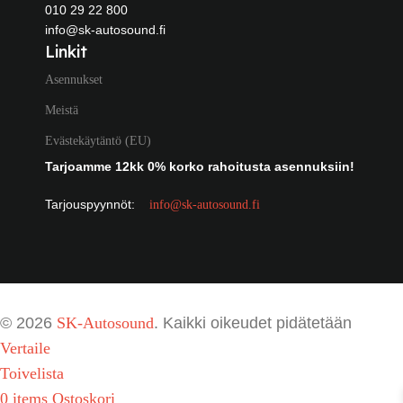
010 29 22 800
info@sk-autosound.fi
Linkit
Asennukset
Meistä
Evästekäytäntö (EU)
Tarjoamme 12kk 0% korko rahoitusta asennuksiin!
Tarjouspyynnöt:
info@sk-autosound.fi
© 2026
SK-Autosound
. Kaikki oikeudet pidätetään
Vertaile
Toivelista
0
items
Ostoskori