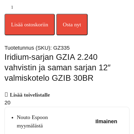
Lisää ostoskoriin
Osta nyt
Tuotetunnus (SKU):
GZ335
Iridium-sarjan GZIA 2.240
vahvistin ja saman sarjan 12″
valmiskotelo GZIB 30BR
Lisää toivelistalle
20
Nouto Espoon
Ilmainen
myymälästä