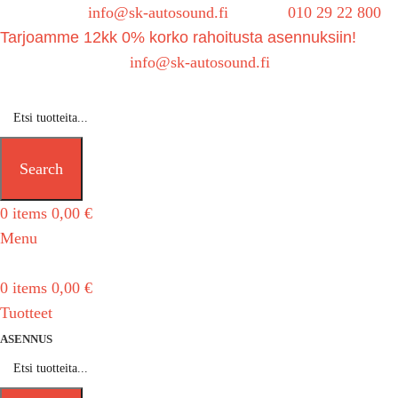
Sähköposti:
info@sk-autosound.fi
| Puh.
010 29 22 800
Tarjoamme 12kk 0% korko rahoitusta asennuksiin!
Tarjouspyynnöt:
info@sk-autosound.fi
Search
0
items
0,00
€
Menu
0
items
0,00
€
Tuotteet
ASENNUS