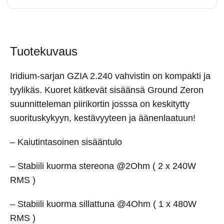
Tuotekuvaus
Iridium-sarjan GZIA 2.240 vahvistin on kompakti ja
tyylikäs. Kuoret kätkevät sisäänsä Ground Zeron
suunnitteleman piirikortin josssa on keskitytty
suorituskykyyn, kestävyyteen ja äänenlaatuun!
– Kaiutintasoinen sisääntulo
– Stabiili kuorma stereona @2Ohm ( 2 x 240W
RMS )
– Stabiili kuorma sillattuna @4Ohm ( 1 x 480W
RMS )