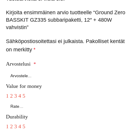
Kirjoita ensimmäinen arvio tuotteelle “Ground Zero
BASSKIT GZ335 subbaripaketti, 12″ + 480W
vahvistin”
Sähköpostiosoitettasi ei julkaista.
Pakolliset kentät
on merkitty
*
Arvostelusi
*
Value for money
1
2
3
4
5
Durability
1
2
3
4
5