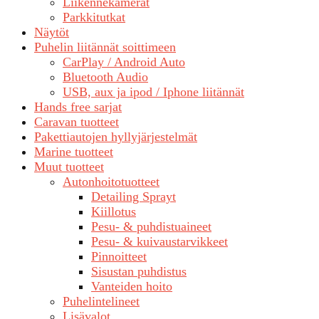
Liikennekamerat
Parkkitutkat
Näytöt
Puhelin liitännät soittimeen
CarPlay / Android Auto
Bluetooth Audio
USB, aux ja ipod / Iphone liitännät
Hands free sarjat
Caravan tuotteet
Pakettiautojen hyllyjärjestelmät
Marine tuotteet
Muut tuotteet
Autonhoitotuotteet
Detailing Sprayt
Kiillotus
Pesu- & puhdistuaineet
Pesu- & kuivaustarvikkeet
Pinnoitteet
Sisustan puhdistus
Vanteiden hoito
Puhelintelineet
Lisävalot