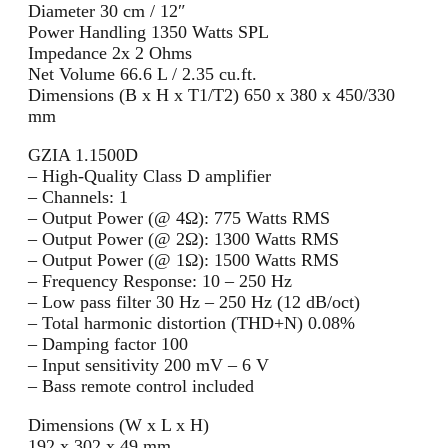
Diameter 30 cm / 12″
Power Handling 1350 Watts SPL
Impedance 2x 2 Ohms
Net Volume 66.6 L / 2.35 cu.ft.
Dimensions (B x H x T1/T2) 650 x 380 x 450/330
mm
GZIA 1.1500D
– High-Quality Class D amplifier
– Channels: 1
– Output Power (@ 4Ω): 775 Watts RMS
– Output Power (@ 2Ω): 1300 Watts RMS
– Output Power (@ 1Ω): 1500 Watts RMS
– Frequency Response: 10 – 250 Hz
– Low pass filter 30 Hz – 250 Hz (12 dB/oct)
– Total harmonic distortion (THD+N) 0.08%
– Damping factor 100
– Input sensitivity 200 mV – 6 V
– Bass remote control included
Dimensions (W x L x H)
192 x 302 x 49 mm