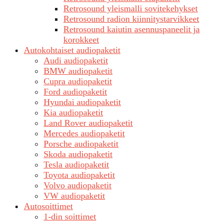
Retrosound yleismalli sovitekehykset
Retrosound radion kiinnitystarvikkeet
Retrosound kaiutin asennuspaneelit ja
korokkeet
Autokohtaiset audiopaketit
Audi audiopaketit
BMW audiopaketit
Cupra audiopaketit
Ford audiopaketit
Hyundai audiopaketit
Kia audiopaketit
Land Rover audiopaketit
Mercedes audiopaketit
Porsche audiopaketit
Skoda audiopaketit
Tesla audiopaketit
Toyota audiopaketit
Volvo audiopaketit
VW audiopaketit
Autosoittimet
1-din soittimet