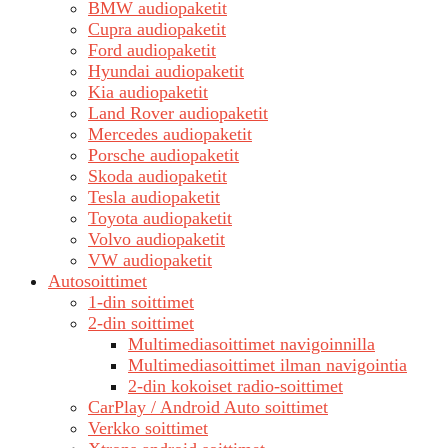
BMW audiopaketit
Cupra audiopaketit
Ford audiopaketit
Hyundai audiopaketit
Kia audiopaketit
Land Rover audiopaketit
Mercedes audiopaketit
Porsche audiopaketit
Skoda audiopaketit
Tesla audiopaketit
Toyota audiopaketit
Volvo audiopaketit
VW audiopaketit
Autosoittimet
1-din soittimet
2-din soittimet
Multimediasoittimet navigoinnilla
Multimediasoittimet ilman navigointia
2-din kokoiset radio-soittimet
CarPlay / Android Auto soittimet
Verkko soittimet