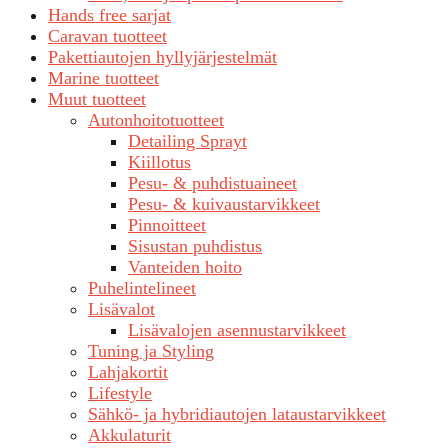
Hands free sarjat
Caravan tuotteet
Pakettiautojen hyllyjärjestelmät
Marine tuotteet
Muut tuotteet
Autonhoitotuotteet
Detailing Sprayt
Kiillotus
Pesu- & puhdistuaineet
Pesu- & kuivaustarvikkeet
Pinnoitteet
Sisustan puhdistus
Vanteiden hoito
Puhelintelineet
Lisävalot
Lisävalojen asennustarvikkeet
Tuning ja Styling
Lahjakortit
Lifestyle
Sähkö- ja hybridiautojen lataustarvikkeet
Akkulaturit