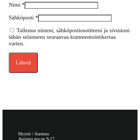
Nimi
*
Sähköposti
*
Tallenna nimeni, sähköpostiosoitteeni ja sivustoni
tähän selaimeen seuraavaa kommentointikertaa
varten.
Myynti / Asennus
Avoinna ma-pe 9-17