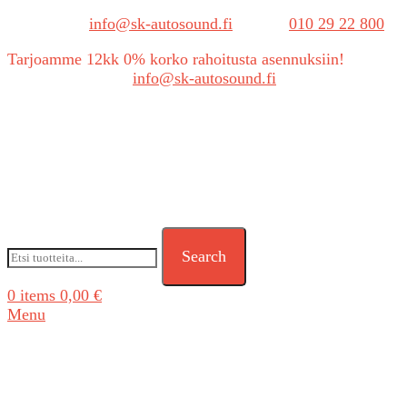
Sähköposti:
info@sk-autosound.fi
| Puh.
010 29 22 800
Tarjoamme 12kk 0% korko rahoitusta asennuksiin!
Tarjouspyynnöt:
info@sk-autosound.fi
Search
0
items
0,00
€
Menu