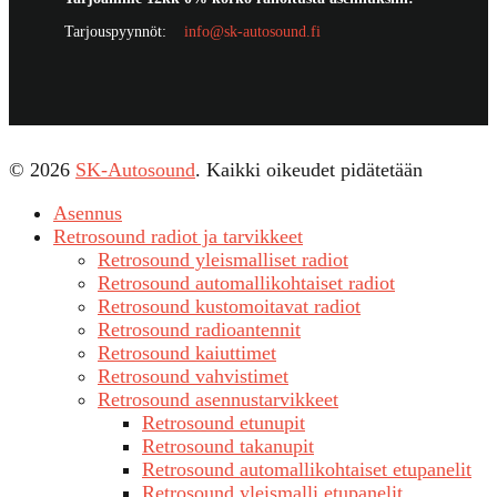
Tarjouspyynnöt:
info@sk-autosound.fi
© 2026
SK-Autosound
. Kaikki oikeudet pidätetään
Asennus
Retrosound radiot ja tarvikkeet
Retrosound yleismalliset radiot
Retrosound automallikohtaiset radiot
Retrosound kustomoitavat radiot
Retrosound radioantennit
Retrosound kaiuttimet
Retrosound vahvistimet
Retrosound asennustarvikkeet
Retrosound etunupit
Retrosound takanupit
Retrosound automallikohtaiset etupanelit
Retrosound yleismalli etupanelit