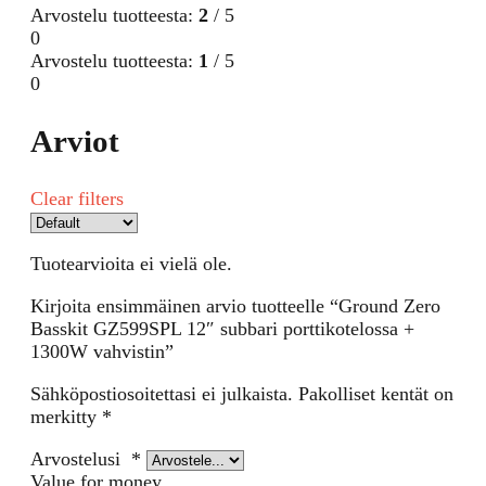
Arvostelu tuotteesta:
2
/ 5
0
Arvostelu tuotteesta:
1
/ 5
0
Arviot
Clear filters
Tuotearvioita ei vielä ole.
Kirjoita ensimmäinen arvio tuotteelle “Ground Zero
Basskit GZ599SPL 12″ subbari porttikotelossa +
1300W vahvistin”
Sähköpostiosoitettasi ei julkaista.
Pakolliset kentät on
merkitty
*
Arvostelusi
*
Value for money