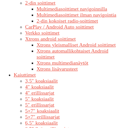
2-din soittimet
Multimediasoittimet navigoinnilla
Multimediasoittimet ilman navigointia
2-din kokoiset radio-soittimet
CarPlay / Android Auto soittimet
Verkko soittimet
Xtrons android soittimet
Xtrons yleismalliset Android soittimet
Xtrons automallikohtaiset Android
soittimet
Xtrons multimedianäytöt
Xtrons lisävarusteet
Kaiuttimet
3,5″ koaksiaalit
4″ koaksiaalit
4″ erillissarjat
5″ koaksiaalit
5″ erillissarjat
5×7″ koaksiaalit
5×7″ erillissarjat
6,5″ koaksiaalit