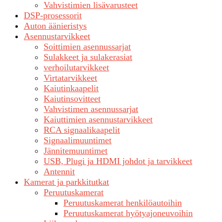
Vahvistimien lisävarusteet
DSP-prosessorit
Auton äänieristys
Asennustarvikkeet
Soittimien asennussarjat
Sulakkeet ja sulakerasiat
verhoilutarvikkeet
Virtatarvikkeet
Kaiutinkaapelit
Kaiutinsovitteet
Vahvistimen asennussarjat
Kaiuttimien asennustarvikkeet
RCA signaalikaapelit
Signaalimuuntimet
Jännitemuuntimet
USB, Plugi ja HDMI johdot ja tarvikkeet
Antennit
Kamerat ja parkkitutkat
Peruutuskamerat
Peruutuskamerat henkilöautoihin
Peruutuskamerat hyötyajoneuvoihin