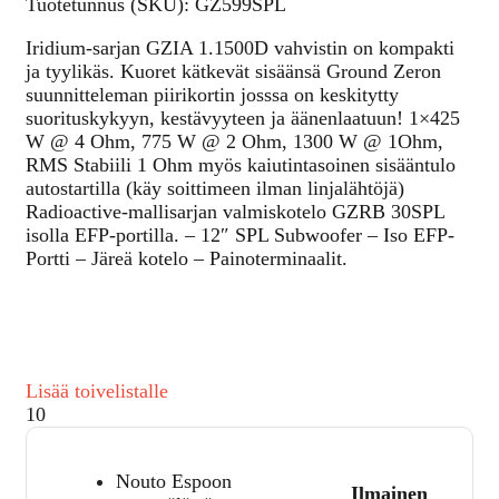
Tuotetunnus (SKU):
GZ599SPL
Iridium-sarjan GZIA 1.1500D vahvistin on kompakti
ja tyylikäs. Kuoret kätkevät sisäänsä Ground Zeron
suunnitteleman piirikortin josssa on keskitytty
suorituskykyyn, kestävyyteen ja äänenlaatuun! 1×425
W @ 4 Ohm, 775 W @ 2 Ohm, 1300 W @ 1Ohm,
RMS Stabiili 1 Ohm myös kaiutintasoinen sisääntulo
autostartilla (käy soittimeen ilman linjalähtöjä)
Radioactive-mallisarjan valmiskotelo GZRB 30SPL
isolla EFP-portilla. – 12″ SPL Subwoofer – Iso EFP-
Portti – Järeä kotelo – Painoterminaalit.
Lisää toivelistalle
10
Nouto Espoon
Ilmainen