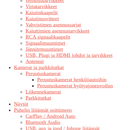
verhoilutarvikkeet
Virtatarvikkeet
Kaiutinkaapelit
Kaiutinsovitteet
Vahvistimen asennussarjat
Kaiuttimien asennustarvikkeet
RCA signaalikaapelit
Signaalimuuntimet
Jännitemuuntimet
USB, Plugi ja HDMI johdot ja tarvikkeet
Antennit
Kamerat ja parkkitutkat
Peruutuskamerat
Peruutuskamerat henkilöautoihin
Peruutuskamerat hyötyajoneuvoihin
Liikennekamerat
Parkkitutkat
Näytöt
Puhelin liitännät soittimeen
CarPlay / Android Auto
Bluetooth Audio
USB, aux ja ipod / Iphone liitännät