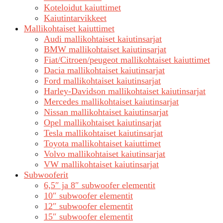
Koteloidut kaiuttimet
Kaiutintarvikkeet
Mallikohtaiset kaiuttimet
Audi mallikohtaiset kaiutinsarjat
BMW mallikohtaiset kaiutinsarjat
Fiat/Citroen/peugeot mallikohtaiset kaiuttimet
Dacia mallikohtaiset kaiutinsarjat
Ford mallikohtaiset kaiutinsarjat
Harley-Davidson mallikohtaiset kaiutinsarjat
Mercedes mallikohtaiset kaiutinsarjat
Nissan mallikohtaiset kaiutinsarjat
Opel mallikohtaiset kaiutinsarjat
Tesla mallikohtaiset kaiutinsarjat
Toyota mallikohtaiset kaiuttimet
Volvo mallikohtaiset kaiutinsarjat
VW mallikohtaiset kaiutinsarjat
Subwooferit
6,5″ ja 8″ subwoofer elementit
10″ subwoofer elementit
12″ subwoofer elementit
15″ subwoofer elementit