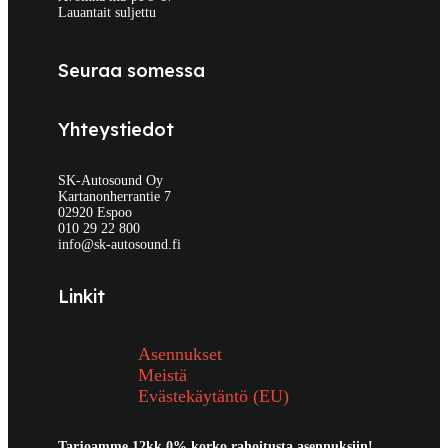
Lauantait suljettu
Seuraa somessa
Yhteystiedot
SK-Autosound Oy
Kartanonherrantie 7
02920 Espoo
010 29 22 800
info@sk-autosound.fi
Linkit
Asennukset
Meistä
Evästekäytäntö (EU)
Tarjoamme 12kk 0% korko rahoitusta asennuksiin!