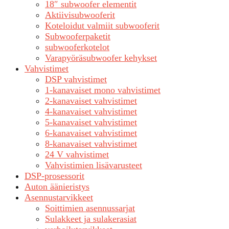
18″ subwoofer elementit
Aktiivisubwooferit
Koteloidut valmiit subwooferit
Subwooferpaketit
subwooferkotelot
Varapyöräsubwoofer kehykset
Vahvistimet
DSP vahvistimet
1-kanavaiset mono vahvistimet
2-kanavaiset vahvistimet
4-kanavaiset vahvistimet
5-kanavaiset vahvistimet
6-kanavaiset vahvistimet
8-kanavaiset vahvistimet
24 V vahvistimet
Vahvistimien lisävarusteet
DSP-prosessorit
Auton äänieristys
Asennustarvikkeet
Soittimien asennussarjat
Sulakkeet ja sulakerasiat