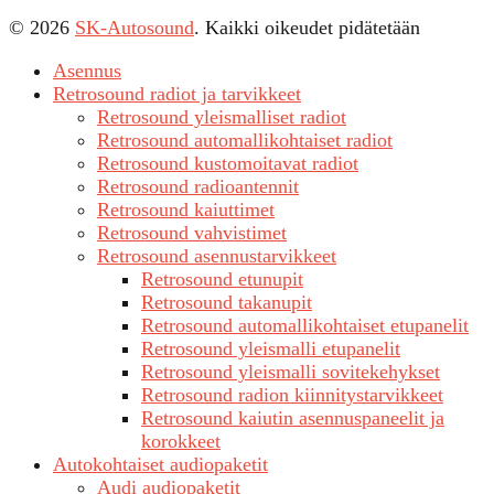
© 2026
SK-Autosound
. Kaikki oikeudet pidätetään
Asennus
Retrosound radiot ja tarvikkeet
Retrosound yleismalliset radiot
Retrosound automallikohtaiset radiot
Retrosound kustomoitavat radiot
Retrosound radioantennit
Retrosound kaiuttimet
Retrosound vahvistimet
Retrosound asennustarvikkeet
Retrosound etunupit
Retrosound takanupit
Retrosound automallikohtaiset etupanelit
Retrosound yleismalli etupanelit
Retrosound yleismalli sovitekehykset
Retrosound radion kiinnitystarvikkeet
Retrosound kaiutin asennuspaneelit ja
korokkeet
Autokohtaiset audiopaketit
Audi audiopaketit