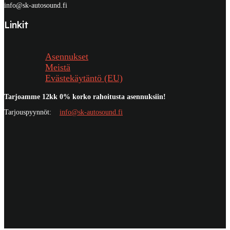
info@sk-autosound.fi
Linkit
Asennukset
Meistä
Evästekäytäntö (EU)
Tarjoamme 12kk 0% korko rahoitusta asennuksiin!
Tarjouspyynnöt:
info@sk-autosound.fi