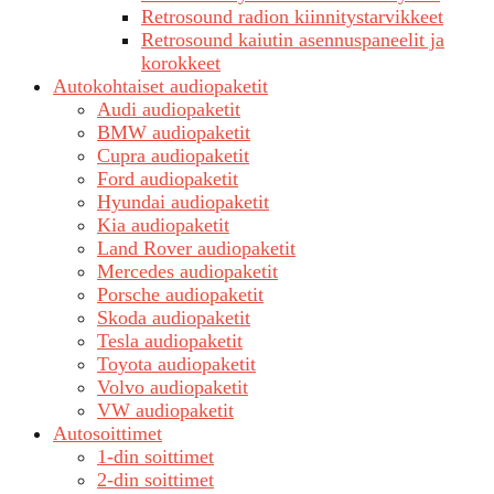
Retrosound radion kiinnitystarvikkeet
Retrosound kaiutin asennuspaneelit ja
korokkeet
Autokohtaiset audiopaketit
Audi audiopaketit
BMW audiopaketit
Cupra audiopaketit
Ford audiopaketit
Hyundai audiopaketit
Kia audiopaketit
Land Rover audiopaketit
Mercedes audiopaketit
Porsche audiopaketit
Skoda audiopaketit
Tesla audiopaketit
Toyota audiopaketit
Volvo audiopaketit
VW audiopaketit
Autosoittimet
1-din soittimet
2-din soittimet