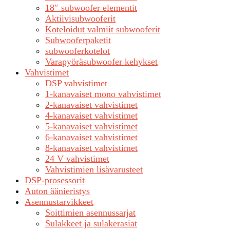
18″ subwoofer elementit
Aktiivisubwooferit
Koteloidut valmiit subwooferit
Subwooferpaketit
subwooferkotelot
Varapyöräsubwoofer kehykset
Vahvistimet
DSP vahvistimet
1-kanavaiset mono vahvistimet
2-kanavaiset vahvistimet
4-kanavaiset vahvistimet
5-kanavaiset vahvistimet
6-kanavaiset vahvistimet
8-kanavaiset vahvistimet
24 V vahvistimet
Vahvistimien lisävarusteet
DSP-prosessorit
Auton äänieristys
Asennustarvikkeet
Soittimien asennussarjat
Sulakkeet ja sulakerasiat