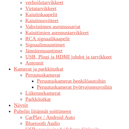
verhoilutarvikkeet
Virtatarvikkeet
Kaiutinkaapelit
Kaiutinsovitteet
Vahvistimen asennussarjat
Kaiuttimien asennustarvikkeet
RCA signaalikaapelit
Signaalimuuntimet
Jännitemuuntimet
USB, Plugi ja HDMI johdot ja tarvikkeet
Antennit
Kamerat ja parkkitutkat
Peruutuskamerat
Peruutuskamerat henkilöautoihin
Peruutuskamerat hyötyajoneuvoihin
Liikennekamerat
Parkkitutkat
Näytöt
Puhelin liitännät soittimeen
CarPlay / Android Auto
Bluetooth Audio