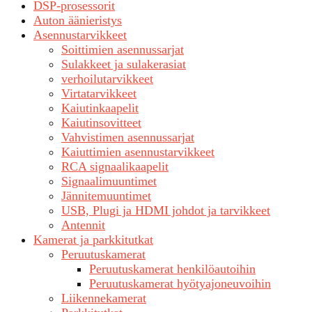
DSP-prosessorit
Auton äänieristys
Asennustarvikkeet
Soittimien asennussarjat
Sulakkeet ja sulakerasiat
verhoilutarvikkeet
Virtatarvikkeet
Kaiutinkaapelit
Kaiutinsovitteet
Vahvistimen asennussarjat
Kaiuttimien asennustarvikkeet
RCA signaalikaapelit
Signaalimuuntimet
Jännitemuuntimet
USB, Plugi ja HDMI johdot ja tarvikkeet
Antennit
Kamerat ja parkkitutkat
Peruutuskamerat
Peruutuskamerat henkilöautoihin
Peruutuskamerat hyötyajoneuvoihin
Liikennekamerat