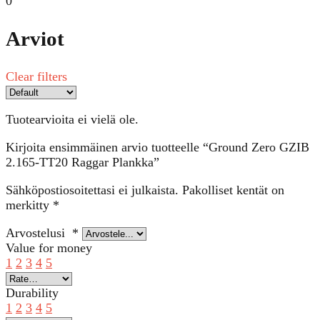
0
Arviot
Clear filters
Tuotearvioita ei vielä ole.
Kirjoita ensimmäinen arvio tuotteelle “Ground Zero GZIB
2.165-TT20 Raggar Plankka”
Sähköpostiosoitettasi ei julkaista.
Pakolliset kentät on
merkitty
*
Arvostelusi
*
Value for money
1
2
3
4
5
Durability
1
2
3
4
5