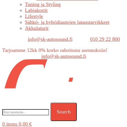
Tuning ja Styling
Lahjakortit
Lifestyle
Sähkö- ja hybridiautojen lataustarvikkeet
Akkulaturit
Sähköposti:
info@sk-autosound.fi
| Puh.
010 29 22 800
Tarjoamme 12kk 0% korko rahoitusta asennuksiin!
Tarjouspyynnöt:
info@sk-autosound.fi
Search
0
items
0,00
€