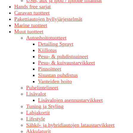
USB, aux ja ipod / Iphone liitännät
Hands free sarjat
Caravan tuotteet
Pakettiautojen hyllyjärjestelmät
Marine tuotteet
Muut tuotteet
Autonhoitotuotteet
Detailing Sprayt
Kiillotus
Pesu- & puhdistuaineet
Pesu- & kuivaustarvikkeet
Pinnoitteet
Sisustan puhdistus
Vanteiden hoito
Puhelintelineet
Lisävalot
Lisävalojen asennustarvikkeet
Tuning ja Styling
Lahjakortit
Lifestyle
Sähkö- ja hybridiautojen lataustarvikkeet
Akkulaturit