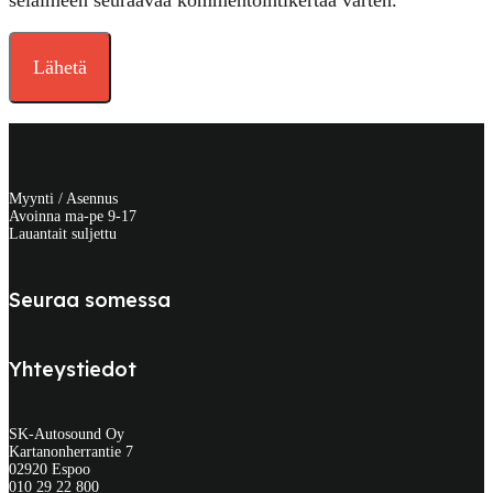
selaimeen seuraavaa kommentointikertaa varten.
Myynti / Asennus
Avoinna ma-pe 9-17
Lauantait suljettu
Seuraa somessa
Yhteystiedot
SK-Autosound Oy
Kartanonherrantie 7
02920 Espoo
010 29 22 800