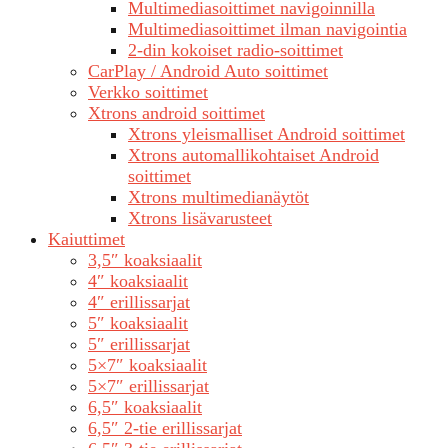
Multimediasoittimet navigoinnilla
Multimediasoittimet ilman navigointia
2-din kokoiset radio-soittimet
CarPlay / Android Auto soittimet
Verkko soittimet
Xtrons android soittimet
Xtrons yleismalliset Android soittimet
Xtrons automallikohtaiset Android
soittimet
Xtrons multimedianäytöt
Xtrons lisävarusteet
Kaiuttimet
3,5″ koaksiaalit
4″ koaksiaalit
4″ erillissarjat
5″ koaksiaalit
5″ erillissarjat
5×7″ koaksiaalit
5×7″ erillissarjat
6,5″ koaksiaalit
6,5″ 2-tie erillissarjat