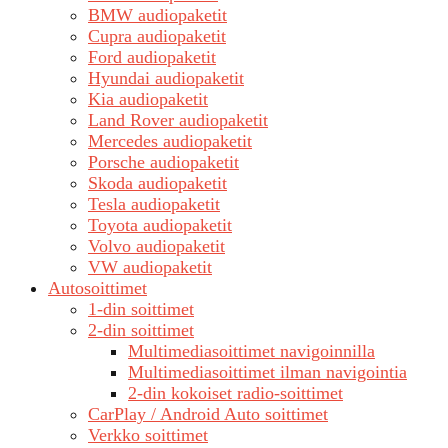
BMW audiopaketit
Cupra audiopaketit
Ford audiopaketit
Hyundai audiopaketit
Kia audiopaketit
Land Rover audiopaketit
Mercedes audiopaketit
Porsche audiopaketit
Skoda audiopaketit
Tesla audiopaketit
Toyota audiopaketit
Volvo audiopaketit
VW audiopaketit
Autosoittimet
1-din soittimet
2-din soittimet
Multimediasoittimet navigoinnilla
Multimediasoittimet ilman navigointia
2-din kokoiset radio-soittimet
CarPlay / Android Auto soittimet
Verkko soittimet