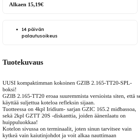
Alkaen 15,19€
14 päivän
palautusoikeus
Tuotekuvaus
UUSI kompaktimman kokoinen GZIB 2.165-TT20-SPL-
boksi!
GZIB 2.165-TT20 eroaa suuremmista versioista siten, että s
käyttää suljettua koteloa refleksin sijaan.
Tuotteessa on 4kpl Iridium- sarjan GZIC 165.2 midbassoa,
sekä 2kpl GZTT 20S -diskanttia, joiden äänenlaatu on
huippuluokkaa!
Kotelon sivussa on terminaalit, joten sinun tarvitsee vain
kytkeä vain kaiutinjohdot ja voit alkaa nauttimaan