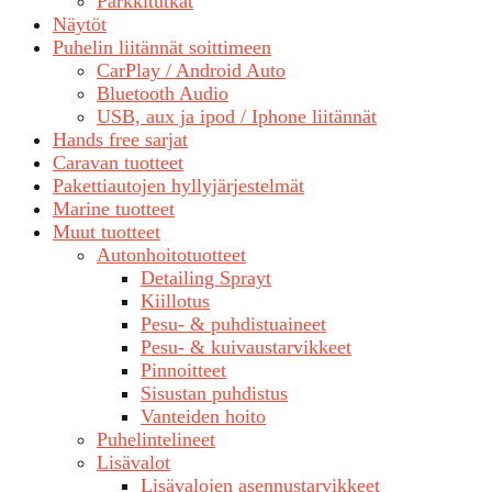
Parkkitutkat
Näytöt
Puhelin liitännät soittimeen
CarPlay / Android Auto
Bluetooth Audio
USB, aux ja ipod / Iphone liitännät
Hands free sarjat
Caravan tuotteet
Pakettiautojen hyllyjärjestelmät
Marine tuotteet
Muut tuotteet
Autonhoitotuotteet
Detailing Sprayt
Kiillotus
Pesu- & puhdistuaineet
Pesu- & kuivaustarvikkeet
Pinnoitteet
Sisustan puhdistus
Vanteiden hoito
Puhelintelineet
Lisävalot
Lisävalojen asennustarvikkeet