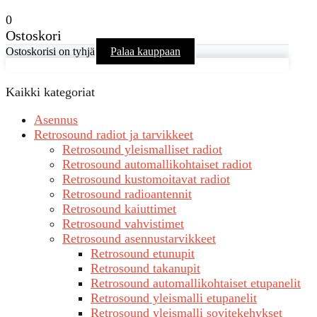
0
Ostoskori
Ostoskorisi on tyhjä
Palaa kauppaan
Kaikki kategoriat
Asennus
Retrosound radiot ja tarvikkeet
Retrosound yleismalliset radiot
Retrosound automallikohtaiset radiot
Retrosound kustomoitavat radiot
Retrosound radioantennit
Retrosound kaiuttimet
Retrosound vahvistimet
Retrosound asennustarvikkeet
Retrosound etunupit
Retrosound takanupit
Retrosound automallikohtaiset etupanelit
Retrosound yleismalli etupanelit
Retrosound yleismalli sovitekehykset