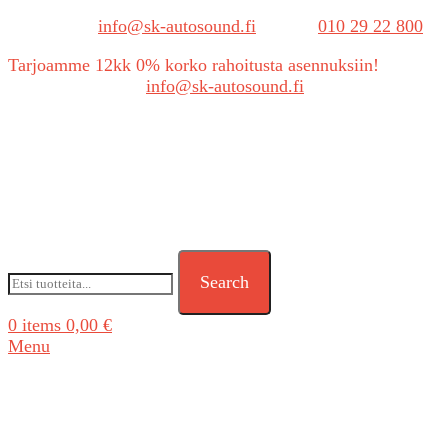
Sähköposti:
info@sk-autosound.fi
| Puh.
010 29 22 800
Tarjoamme 12kk 0% korko rahoitusta asennuksiin!
Tarjouspyynnöt:
info@sk-autosound.fi
Search
0
items
0,00
€
Menu