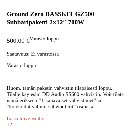
Ground Zero BASSKIT GZ500
Subbaripaketti 2×12″ 700W
Varasto loppu
500,00
€
Saatavuus: Ei varastossa
Varasto loppu
Huom. tämän paketin vahvistin tilapäisesti loppu.
Tilalle käy esim DD Audio SS600 vahvistin. Voit tilata
nämä erikseen “1-kanavaiset vahvistimet” ja
“koteloidut valmiit subwooferit” osioista.
Lisää toivelistalle
12