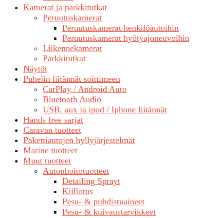
Kamerat ja parkkitutkat
Peruutuskamerat
Peruutuskamerat henkilöautoihin
Peruutuskamerat hyötyajoneuvoihin
Liikennekamerat
Parkkitutkat
Näytöt
Puhelin liitännät soittimeen
CarPlay / Android Auto
Bluetooth Audio
USB, aux ja ipod / Iphone liitännät
Hands free sarjat
Caravan tuotteet
Pakettiautojen hyllyjärjestelmät
Marine tuotteet
Muut tuotteet
Autonhoitotuotteet
Detailing Sprayt
Kiillotus
Pesu- & puhdistuaineet
Pesu- & kuivaustarvikkeet