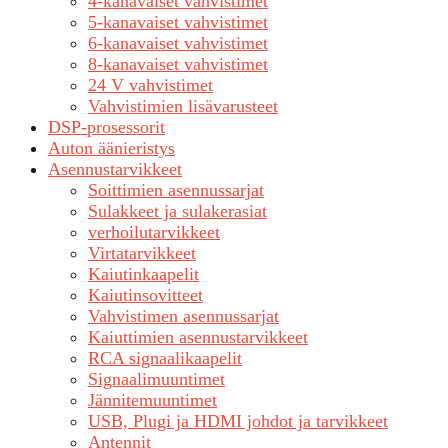
4-kanavaiset vahvistimet
5-kanavaiset vahvistimet
6-kanavaiset vahvistimet
8-kanavaiset vahvistimet
24 V vahvistimet
Vahvistimien lisävarusteet
DSP-prosessorit
Auton äänieristys
Asennustarvikkeet
Soittimien asennussarjat
Sulakkeet ja sulakerasiat
verhoilutarvikkeet
Virtatarvikkeet
Kaiutinkaapelit
Kaiutinsovitteet
Vahvistimen asennussarjat
Kaiuttimien asennustarvikkeet
RCA signaalikaapelit
Signaalimuuntimet
Jännitemuuntimet
USB, Plugi ja HDMI johdot ja tarvikkeet
Antennit