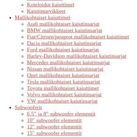
Koteloidut kaiuttimet
Kaiutintarvikkeet
Mallikohtaiset kaiuttimet
Audi mallikohtaiset kaiutinsarjat
BMW mallikohtaiset kaiutinsarjat
Fiat/Citroen/peugeot mallikohtaiset kaiuttimet
Dacia mallikohtaiset kaiutinsarjat
Ford mallikohtaiset kaiutinsarjat
Harley-Davidson mallikohtaiset kaiutinsarjat
Mercedes mallikohtaiset kaiutinsarjat
Nissan mallikohtaiset kaiutinsarjat
Opel mallikohtaiset kaiutinsarjat
Tesla mallikohtaiset kaiutinsarjat
Toyota mallikohtaiset kaiuttimet
Volvo mallikohtaiset kaiutinsarjat
VW mallikohtaiset kaiutinsarjat
Subwooferit
6,5″ ja 8″ subwoofer elementit
10″ subwoofer elementit
12″ subwoofer elementit
15″ subwoofer elementit