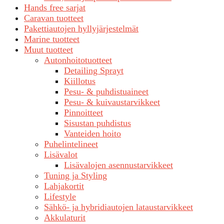
Hands free sarjat
Caravan tuotteet
Pakettiautojen hyllyjärjestelmät
Marine tuotteet
Muut tuotteet
Autonhoitotuotteet
Detailing Sprayt
Kiillotus
Pesu- & puhdistuaineet
Pesu- & kuivaustarvikkeet
Pinnoitteet
Sisustan puhdistus
Vanteiden hoito
Puhelintelineet
Lisävalot
Lisävalojen asennustarvikkeet
Tuning ja Styling
Lahjakortit
Lifestyle
Sähkö- ja hybridiautojen lataustarvikkeet
Akkulaturit