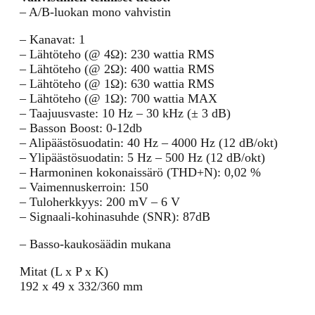
– A/B-luokan mono vahvistin
– Kanavat: 1
– Lähtöteho (@ 4Ω): 230 wattia RMS
– Lähtöteho (@ 2Ω): 400 wattia RMS
– Lähtöteho (@ 1Ω): 630 wattia RMS
– Lähtöteho (@ 1Ω): 700 wattia MAX
– Taajuusvaste: 10 Hz – 30 kHz (± 3 dB)
– Basson Boost: 0-12db
– Alipäästösuodatin: 40 Hz – 4000 Hz (12 dB/okt)
– Ylipäästösuodatin: 5 Hz – 500 Hz (12 dB/okt)
– Harmoninen kokonaissärö (THD+N): 0,02 %
– Vaimennuskerroin: 150
– Tuloherkkyys: 200 mV – 6 V
– Signaali-kohinasuhde (SNR): 87dB
– Basso-kaukosäädin mukana
Mitat (L x P x K)
192 x 49 x 332/360 mm