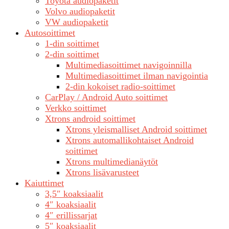
Toyota audiopaketit
Volvo audiopaketit
VW audiopaketit
Autosoittimet
1-din soittimet
2-din soittimet
Multimediasoittimet navigoinnilla
Multimediasoittimet ilman navigointia
2-din kokoiset radio-soittimet
CarPlay / Android Auto soittimet
Verkko soittimet
Xtrons android soittimet
Xtrons yleismalliset Android soittimet
Xtrons automallikohtaiset Android
soittimet
Xtrons multimedianäytöt
Xtrons lisävarusteet
Kaiuttimet
3,5″ koaksiaalit
4″ koaksiaalit
4″ erillissarjat
5″ koaksiaalit