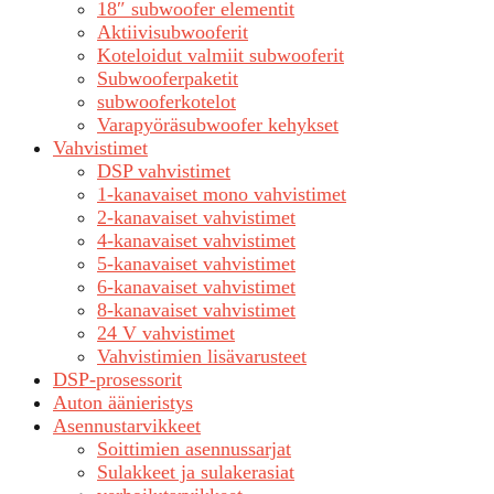
18″ subwoofer elementit
Aktiivisubwooferit
Koteloidut valmiit subwooferit
Subwooferpaketit
subwooferkotelot
Varapyöräsubwoofer kehykset
Vahvistimet
DSP vahvistimet
1-kanavaiset mono vahvistimet
2-kanavaiset vahvistimet
4-kanavaiset vahvistimet
5-kanavaiset vahvistimet
6-kanavaiset vahvistimet
8-kanavaiset vahvistimet
24 V vahvistimet
Vahvistimien lisävarusteet
DSP-prosessorit
Auton äänieristys
Asennustarvikkeet
Soittimien asennussarjat
Sulakkeet ja sulakerasiat