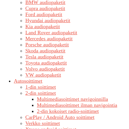
BMW audiopaketit
Cupra audiopaketit
Ford audiopaketit
Hyundai audiopaketit
Kia audiopaketit
Land Rover audiopaketit
Mercedes audiopaketit
Porsche audiopaketit
Skoda audiopaketit
Tesla audiopaketit
Toyota audiopaketit
Volvo audiopaketit
VW audiopaketit
Autosoittimet
1-din soittimet
2-din soittimet
Multimediasoittimet navigoinnilla
Multimediasoittimet ilman navigointia
2-din kokoiset radio-soittimet
CarPlay / Android Auto soittimet
Verkko soittimet