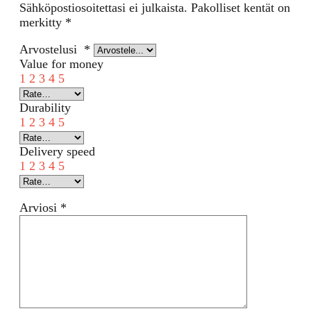
Sähköpostiosoitettasi ei julkaista.
Pakolliset kentät on
merkitty
*
Arvostelusi
*
Value for money
1
2
3
4
5
Durability
1
2
3
4
5
Delivery speed
1
2
3
4
5
Arviosi
*