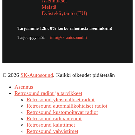
Asennukset
Meistä
Evästekäytäntö (EU)
Tarjoamme 12kk 0% korko rahoitusta asennuksiin!
Tarjouspyynnöt:
info@sk-autosound.fi
© 2026
SK-Autosound
. Kaikki oikeudet pidätetään
Asennus
Retrosound radiot ja tarvikkeet
Retrosound yleismalliset radiot
Retrosound automallikohtaiset radiot
Retrosound kustomoitavat radiot
Retrosound radioantennit
Retrosound kaiuttimet
Retrosound vahvistimet