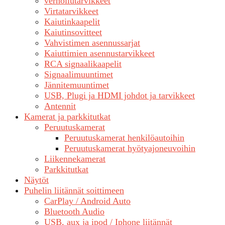
verhoilutarvikkeet
Virtatarvikkeet
Kaiutinkaapelit
Kaiutinsovitteet
Vahvistimen asennussarjat
Kaiuttimien asennustarvikkeet
RCA signaalikaapelit
Signaalimuuntimet
Jännitemuuntimet
USB, Plugi ja HDMI johdot ja tarvikkeet
Antennit
Kamerat ja parkkitutkat
Peruutuskamerat
Peruutuskamerat henkilöautoihin
Peruutuskamerat hyötyajoneuvoihin
Liikennekamerat
Parkkitutkat
Näytöt
Puhelin liitännät soittimeen
CarPlay / Android Auto
Bluetooth Audio
USB, aux ja ipod / Iphone liitännät