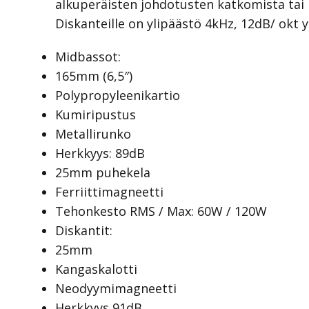
alkuperäisten johdotusten katkomista ta
Diskanteille on ylipäästö 4kHz, 12dB/ okt 
Midbassot:
165mm (6,5″)
Polypropyleenikartio
Kumiripustus
Metallirunko
Herkkyys: 89dB
25mm puhekela
Ferriittimagneetti
Tehonkesto RMS / Max: 60W / 120W
Diskantit:
25mm
Kangaskalotti
Neodyymimagneetti
Herkkyys 91dB