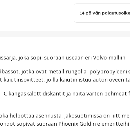
14 päivän palautusoik
sarja, joka sopii suoraan useaan eri Volvo-malliin.
bassot, jotka ovat metallirungolla, polypropyleenika
aiutinsovitteet, joilla kaiutin istuu auton oveen täy
1TC kangaskalottidiskantit ja näitä varten pehmeät 
joka helpottaa asennusta. Jakosuotimissa on liittim
 johdot sopivat suoraan Phoenix Goldin elementteihi