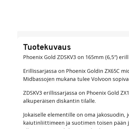
Tuotekuvaus
Phoenix Gold ZDSKV3 on 165mm (6,5″) erillis
Erillissarjassa on Phoenix Goldin ZX65C mid
Midbassojen mukana tulee Volvoon sopivat k
ZDSKV3 erillissarjassa on Phoenix Gold ZX
alkuperäisen diskantin tilalle.
Jokaiselle elementille on oma jakosuodin, 
kaiutinliittimeen ja suotimen toisen pään