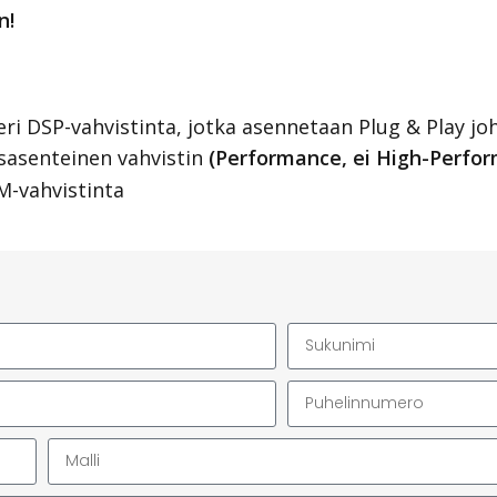
n!
ri DSP-vahvistinta, jotka asennetaan Plug & Play joh
asasenteinen vahvistin
(Performance, ei High-Perfo
EM-vahvistinta