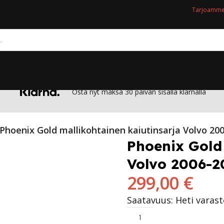
Tarjoamme 
Osta nyt maksa 30 päivän sisällä klarnalla
Phoenix Gold mallikohtainen kaiutinsarja Volvo 200
Phoenix Gold
Volvo 2006-20
299,00
€
Saatavuus: Heti varas