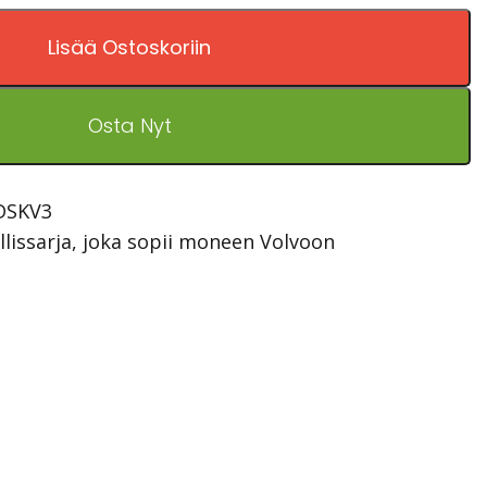
Lisää Ostoskoriin
Osta Nyt
DSKV3
illissarja, joka sopii moneen Volvoon