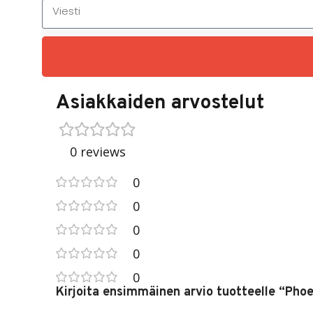
Asiakkaiden arvostelut
0 reviews
0
0
0
0
0
Kirjoita ensimmäinen arvio tuotteelle “Pho