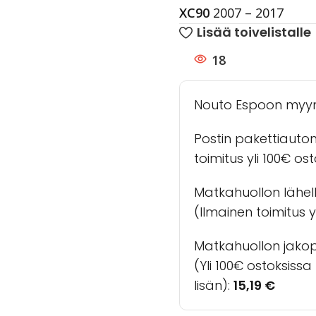
XC90
2007 – 2017
Lisää toivelistalle
18
Nouto Espoon myy
Postin pakettiauto
toimitus yli 100€ os
Matkahuollon lähel
(Ilmainen toimitus yl
Matkahuollon jakopa
(Yli 100€ ostoksiss
lisän):
15,19
€