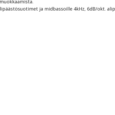
i muokkaamista.
ylipäästösuotimet ja midbassoille 4kHz, 6dB/okt. al