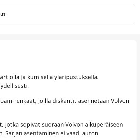
eus
rtiolla ja kumisella yläripustuksella.
dellisesti.
foam-renkaat, joilla diskantit asennetaan Volvon
et, jotka sopivat suoraan Volvon alkuperäiseen
n. Sarjan asentaminen ei vaadi auton