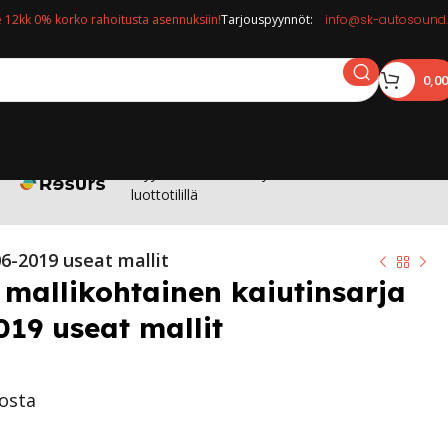
12kk 0% korko rahoitusta asennuksiin!
Tarjouspyynnöt:
info@sk-autosound.
0,0
Myymälässä: Osta nyt maksa 12kk korottomalla
luottotilillä
6-2019 useat mallit
 mallikohtainen kaiutinsarja
19 useat mallit
tosta