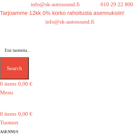
Sähköposti:
info@sk-autosound.fi
| Puh.
010 29 22 800
Tarjoamme 12kk 0% korko rahoitusta asennuksiin!
Tarjouspyynnöt:
info@sk-autosound.fi
Search
0
items
0,00
€
Menu
0
items
0,00
€
Tuotteet
ASENNUS