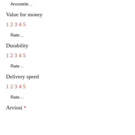
Value for money
1
2
3
4
5
Durability
1
2
3
4
5
Delivery speed
1
2
3
4
5
Arviosi
*