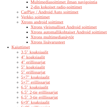
Multimediasoittimet ilman navigointia
2-din kokoiset radio-soittimet
CarPlay / Android Auto soittimet
Verkko soittimet
Xtrons android soittimet
Xtrons yleismalliset Android soittimet
Xtrons automallikohtaiset Android soittimet
Xtrons multimedianäytöt
Xtrons lisävarusteet
Kaiuttimet
3,5″ koaksiaalit
4″ koaksiaalit
4″ erillissarjat
5″ koaksiaalit
5″ erillissarjat
5×7″ koaksiaalit
5×7″ erillissarjat
6,5″ koaksiaalit
6,5″ 2-tie erillissarjat
6,5″ 3-tie erillissarjat
6×9″ koaksiaalit