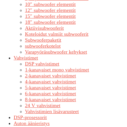
10″ subwoofer elementit
12″ subwoofer elementit
15″ subwoofer elementit
18″ subwoofer elementit
Aktiivisubwooferit
Koteloidut valmiit subwooferit
Subwooferpaketit
subwooferkotelot
Varapyöräsubwoofer kehykset
Vahvistimet
DSP vahvistimet
1-kanavaiset mono vahvistimet
2-kanavaiset vahvistimet
4-kanavaiset vahvistimet
5-kanavaiset vahvistimet
6-kanavaiset vahvistimet
8-kanavaiset vahvistimet
24 V vahvistimet
Vahvistimien lisävarusteet
DSP-prosessorit
Auton äänieristys