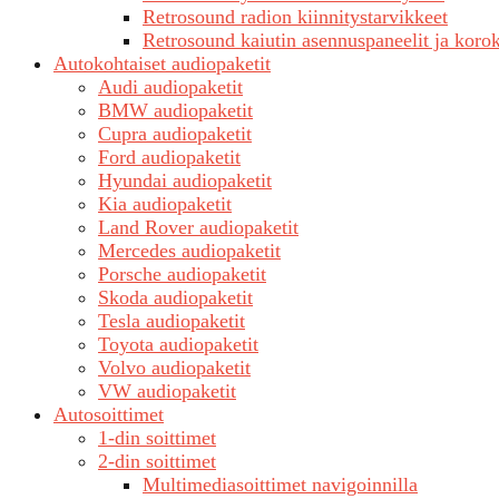
Retrosound radion kiinnitystarvikkeet
Retrosound kaiutin asennuspaneelit ja koro
Autokohtaiset audiopaketit
Audi audiopaketit
BMW audiopaketit
Cupra audiopaketit
Ford audiopaketit
Hyundai audiopaketit
Kia audiopaketit
Land Rover audiopaketit
Mercedes audiopaketit
Porsche audiopaketit
Skoda audiopaketit
Tesla audiopaketit
Toyota audiopaketit
Volvo audiopaketit
VW audiopaketit
Autosoittimet
1-din soittimet
2-din soittimet
Multimediasoittimet navigoinnilla