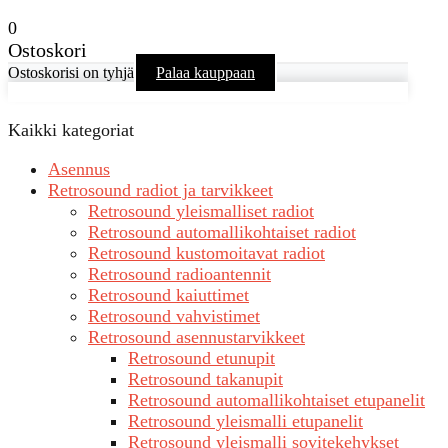
0
Ostoskori
Ostoskorisi on tyhjä
Palaa kauppaan
Kaikki kategoriat
Asennus
Retrosound radiot ja tarvikkeet
Retrosound yleismalliset radiot
Retrosound automallikohtaiset radiot
Retrosound kustomoitavat radiot
Retrosound radioantennit
Retrosound kaiuttimet
Retrosound vahvistimet
Retrosound asennustarvikkeet
Retrosound etunupit
Retrosound takanupit
Retrosound automallikohtaiset etupanelit
Retrosound yleismalli etupanelit
Retrosound yleismalli sovitekehykset