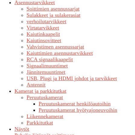
Asennustarvikkeet
Soittimien asennussarjat
Sulakkeet ja sulakerasiat
verhoilutarvikkeet
Virtatarvikkeet
Kaiutinkaapelit
Kaiutinsovitteet
Vahvistimen asennussarjat
Kaiuttimien asennustarvikkeet
RCA signaalikaapelit
Signaalimuuntimet
Jännitemuuntimet
USB, Plugi ja HDMI johdot ja tarvikkeet
Antennit
Kamerat ja parkkitutkat
Peruutuskamerat
Peruutuskamerat henkilöautoihin
Peruutuskamerat hyötyajoneuvoihin
Liikennekamerat
Parkkitutkat
Näytöt