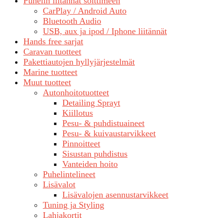
Puhelin liitännät soittimeen
CarPlay / Android Auto
Bluetooth Audio
USB, aux ja ipod / Iphone liitännät
Hands free sarjat
Caravan tuotteet
Pakettiautojen hyllyjärjestelmät
Marine tuotteet
Muut tuotteet
Autonhoitotuotteet
Detailing Sprayt
Kiillotus
Pesu- & puhdistuaineet
Pesu- & kuivaustarvikkeet
Pinnoitteet
Sisustan puhdistus
Vanteiden hoito
Puhelintelineet
Lisävalot
Lisävalojen asennustarvikkeet
Tuning ja Styling
Lahjakortit