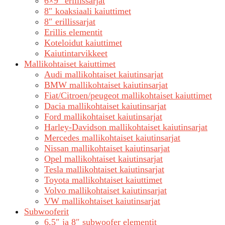
6×9″ erillissarjat
8″ koaksiaali kaiuttimet
8″ erillissarjat
Erillis elementit
Koteloidut kaiuttimet
Kaiutintarvikkeet
Mallikohtaiset kaiuttimet
Audi mallikohtaiset kaiutinsarjat
BMW mallikohtaiset kaiutinsarjat
Fiat/Citroen/peugeot mallikohtaiset kaiuttimet
Dacia mallikohtaiset kaiutinsarjat
Ford mallikohtaiset kaiutinsarjat
Harley-Davidson mallikohtaiset kaiutinsarjat
Mercedes mallikohtaiset kaiutinsarjat
Nissan mallikohtaiset kaiutinsarjat
Opel mallikohtaiset kaiutinsarjat
Tesla mallikohtaiset kaiutinsarjat
Toyota mallikohtaiset kaiuttimet
Volvo mallikohtaiset kaiutinsarjat
VW mallikohtaiset kaiutinsarjat
Subwooferit
6,5″ ja 8″ subwoofer elementit