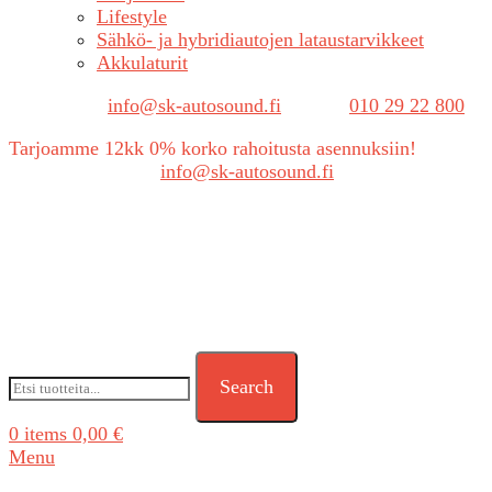
Lifestyle
Sähkö- ja hybridiautojen lataustarvikkeet
Akkulaturit
Sähköposti:
info@sk-autosound.fi
| Puh.
010 29 22 800
Tarjoamme 12kk 0% korko rahoitusta asennuksiin!
Tarjouspyynnöt:
info@sk-autosound.fi
Search
0
items
0,00
€
Menu