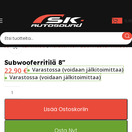
0,0
Asennustarvikkeet
Kaiuttimien asennustarvikkeet
Click to enlarge
Subwooferritilä 8″
22,90
€
Varastossa (voidaan jälkitoimittaa)
Varastossa (voidaan jälkitoimittaa)
Lisää Ostoskoriin
Osta Nyt