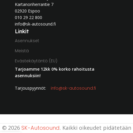
Kartanonherrantie 7
02920 Espoo
010 29 22 800
info@sk-autosound.fi
Linkit
Asennukset
Meistä
Evästekäytäntö (EU)
Tarjoamme 12kk 0% korko rahoitusta
asennuksiin!
Tarjouspyynnöt:
info@sk-autosound.fi
© 2026
SK-Autosound
. Kaikki oikeudet pidätetään