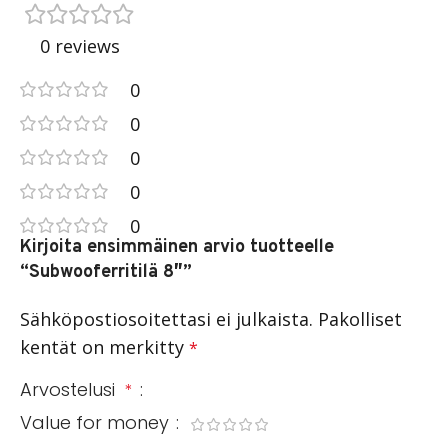
0 reviews
0
0
0
0
0
Kirjoita ensimmäinen arvio tuotteelle
“Subwooferritilä 8″”
Sähköpostiosoitettasi ei julkaista.
Pakolliset
kentät on merkitty
*
Arvostelusi
*
Value for money