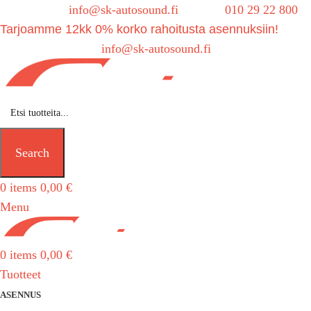
Sähköposti:
info@sk-autosound.fi
| Puh.
010 29 22 800
Tarjoamme 12kk 0% korko rahoitusta asennuksiin!
Tarjouspyynnöt:
info@sk-autosound.fi
Search
0
items
0,00
€
Menu
0
items
0,00
€
Tuotteet
ASENNUS