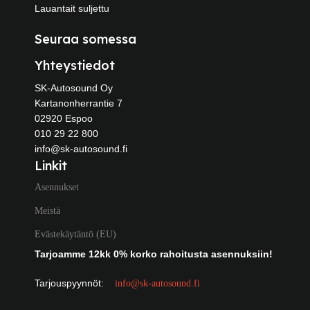
Lauantait suljettu
Seuraa somessa
Yhteystiedot
SK-Autosound Oy
Kartanonherrantie 7
02920 Espoo
010 29 22 800
info@sk-autosound.fi
Linkit
Asennukset
Meistä
Evästekäytäntö (EU)
Tarjoamme 12kk 0% korko rahoitusta asennuksiin!
Tarjouspyynnöt:
info@sk-autosound.fi