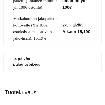
paketti (Ilmainen toimitus
Ilmainen yli
yli 100€ ostoille)
100€
Matkahuollon jakopaketti
kotiovelle (Yli 100€
2-3 Päivää
ostoksissa maksat vain
Alkaen 15,19€
jako-lisän):
15,19
€
14 päivän
palautusoikeus
Tuotekuvaus