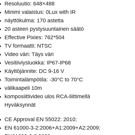
Resoluutio: 648×488
Minimi valaistus: 0Lux with IR
näyttökulma: 170 astetta
20 asteen pystysuuntainen säätö
Effective Pixies: 762*504
TV formaatti: NTSC
Video väri: Täys väri
Vesitiiviysluokka: IP67-IP68
Käyttöjännite: DC 9-16 V
Toimintalämpötila: -30°C to 70°C
välikaapeli 10m
komposiittivideo ulos RCA-liittimellä
Hyväksynnät
CE Approval EN 55022: 2010;
EN 61000-3-2:2006+A1:2009+A2:2009;