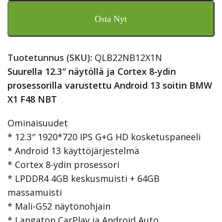
Osta Nyt
Tuotetunnus (SKU):
QLB22NB12X1N
Suurella 12.3″ näytöllä ja Cortex 8-ydin
prosessorilla varustettu Android 13 soitin BMW
X1 F48 NBT
Ominaisuudet
* 12.3″ 1920*720 IPS G+G HD kosketuspaneeli
* Android 13 käyttöjärjestelmä
* Cortex 8-ydin prosessori
* LPDDR4 4GB keskusmuisti + 64GB
massamuisti
* Mali-G52 näytönohjain
* Langaton CarPlay ja Android Auto