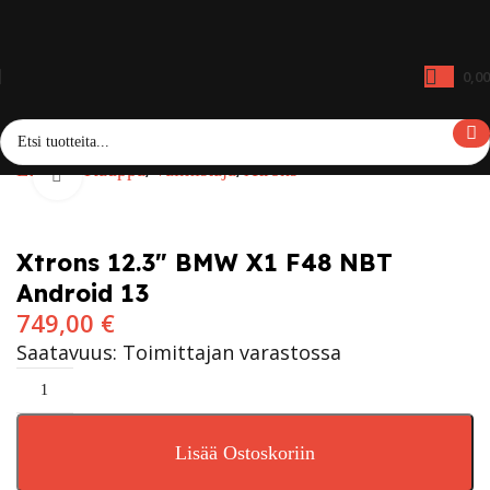
0,0
Etusivu
Kauppa
Valmistaja
Xtrons
Click to enlarge
Xtrons 12.3″ BMW X1 F48 NBT
Android 13
749,00
€
Saatavuus: Toimittajan varastossa
Lisää Ostoskoriin