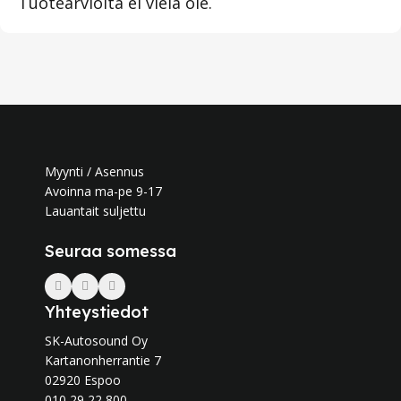
Tuotearvioita ei vielä ole.
Myynti / Asennus
Avoinna ma-pe 9-17
Lauantait suljettu
Seuraa somessa
Yhteystiedot
SK-Autosound Oy
Kartanonherrantie 7
02920 Espoo
010 29 22 800