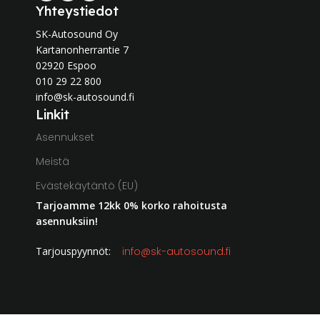
Yhteystiedot
SK-Autosound Oy
Kartanonherrantie 7
02920 Espoo
010 29 22 800
info@sk-autosound.fi
Linkit
Asennukset
Meistä
Evästekäytäntö (EU)
Tarjoamme 12kk 0% korko rahoitusta
asennuksiin!
Tarjouspyynnöt:
info@sk-autosound.fi