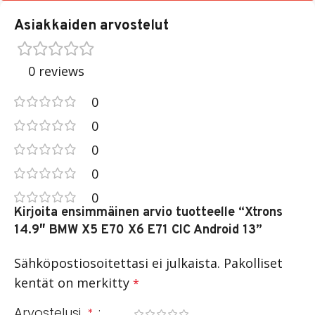
Asiakkaiden arvostelut
0 reviews
0
0
0
0
0
Kirjoita ensimmäinen arvio tuotteelle “Xtrons
14.9″ BMW X5 E70 X6 E71 CIC Android 13”
Sähköpostiosoitettasi ei julkaista.
Pakolliset
kentät on merkitty
*
Arvostelusi
*