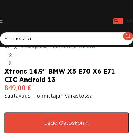
0,0
Etusivu
Kauppa
Valmistaja
Xtrons
Click to enlarge
Xtrons 14.9″ BMW X5 E70 X6 E71
CIC Android 13
849,00
€
Saatavuus: Toimittajan varastossa
Lisää Ostoskoriin