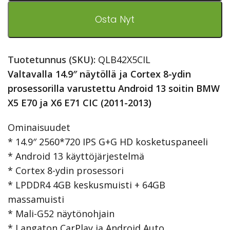
Osta Nyt
Tuotetunnus (SKU):
QLB42X5CIL
Valtavalla 14.9″ näytöllä ja Cortex 8-ydin
prosessorilla varustettu Android 13 soitin BMW
X5 E70 ja X6 E71 CIC (2011-2013)
Ominaisuudet
* 14.9″ 2560*720 IPS G+G HD kosketuspaneeli
* Android 13 käyttöjärjestelmä
* Cortex 8-ydin prosessori
* LPDDR4 4GB keskusmuisti + 64GB
massamuisti
* Mali-G52 näytönohjain
* Langaton CarPlay ja Android Auto