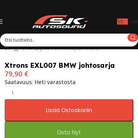
0,0
Etusivu
Kauppa
Valmistaja
Xtrons
Click to enlarge
Xtrons EXL007 BMW johtosarja
79,90
€
Saatavuus: Heti varastosta
Lisää Ostoskoriin
Osta Nyt