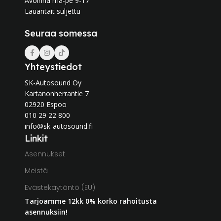
Avoinna ma-pe 9-17
Lauantait suljettu
Seuraa somessa
Yhteystiedot
SK-Autosound Oy
Kartanonherrantie 7
02920 Espoo
010 29 22 800
info@sk-autosound.fi
Linkit
Asennukset
Meistä
Evästekäytäntö (EU)
Tarjoamme 12kk 0% korko rahoitusta
asennuksiin!