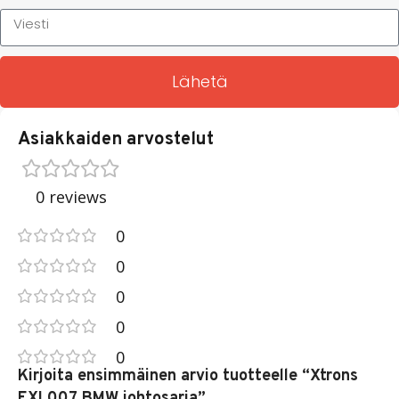
Lähetä
Asiakkaiden arvostelut
0 reviews
0
0
0
0
0
Kirjoita ensimmäinen arvio tuotteelle “Xtrons
EXL007 BMW johtosarja”