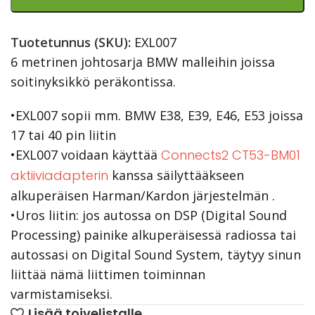
Tuotetunnus (SKU):
EXL007
6 metrinen johtosarja BMW malleihin joissa
soitinyksikkö peräkontissa.
•EXL007 sopii mm. BMW E38, E39, E46, E53 joissa
17 tai 40 pin liitin
•EXL007 voidaan käyttää
Connects2 CT53-BM01
aktiiviadapterin
kanssa säilyttääkseen
alkuperäisen Harman/Kardon järjestelmän .
•Uros liitin: jos autossa on DSP (Digital Sound
Processing) painike alkuperäisessä radiossa tai
autossasi on Digital Sound System, täytyy sinun
liittää nämä liittimen toiminnan
varmistamiseksi.
Lisää toivelistalle