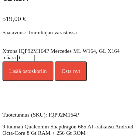
519,00
€
Saatavuus: Toimittajan varastossa
Xtrons IQP92M164P Mercedes ML W164, GL X164
määrä
Lisää ostoskoriin
Osta nyt
Tuotetunnus (SKU):
IQP92M164P
9 tuuman Qualcomm Snapdragon 665 AI -ratkaisu Android
Octa-Core 8 Gt RAM + 256 Gt ROM