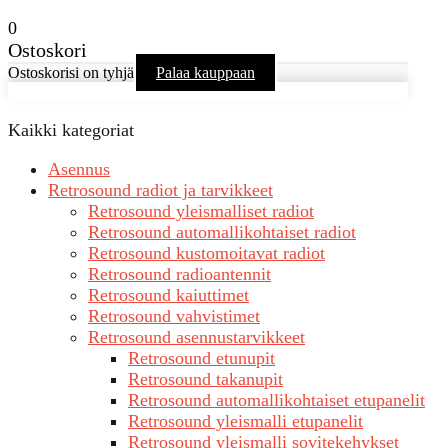
0
Ostoskori
Ostoskorisi on tyhjä
Palaa kauppaan
Kaikki kategoriat
Asennus
Retrosound radiot ja tarvikkeet
Retrosound yleismalliset radiot
Retrosound automallikohtaiset radiot
Retrosound kustomoitavat radiot
Retrosound radioantennit
Retrosound kaiuttimet
Retrosound vahvistimet
Retrosound asennustarvikkeet
Retrosound etunupit
Retrosound takanupit
Retrosound automallikohtaiset etupanelit
Retrosound yleismalli etupanelit
Retrosound yleismalli sovitekehykset