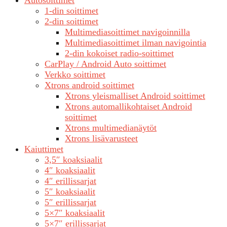
1-din soittimet
2-din soittimet
Multimediasoittimet navigoinnilla
Multimediasoittimet ilman navigointia
2-din kokoiset radio-soittimet
CarPlay / Android Auto soittimet
Verkko soittimet
Xtrons android soittimet
Xtrons yleismalliset Android soittimet
Xtrons automallikohtaiset Android
soittimet
Xtrons multimedianäytöt
Xtrons lisävarusteet
Kaiuttimet
3,5″ koaksiaalit
4″ koaksiaalit
4″ erillissarjat
5″ koaksiaalit
5″ erillissarjat
5×7″ koaksiaalit
5×7″ erillissarjat