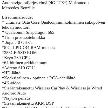
Autonavigointijärjestelmä (4G LTE*) Mukautettu
Mercedes-Benzille
Lisäominaisuudet
* Ultimate Octa Core Qualcommin kolmannen sukupolven
tekoälymoottori
* Qualcomm Snapdragon 665
*11nm prosessitekniikka
* Jopa 2,0 GHz/c
*8 Gt LPDDR4 RAM-muistia
*256GB SSD ROM
*Kryo 260 CPU
*64-bittinen arkkitehtuuri
*Adreno 610 GPU
*HD-lähtö
*Koaksiaalinen / optinen / RCA-äänilähtö
*4K-video
*Sisäänrakennettu Wireless CarPlay & Wireless ja Wired
Android Auto
*Näytön peilaus
*Sisäänrakennettu AKM DSP