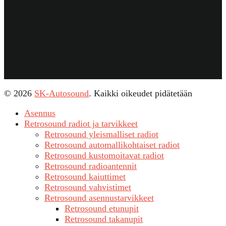
© 2026
SK-Autosound
. Kaikki oikeudet pidätetään
Asennus
Retrosound radiot ja tarvikkeet
Retrosound yleismalliset radiot
Retrosound automallikohtaiset radiot
Retrosound kustomoitavat radiot
Retrosound radioantennit
Retrosound kaiuttimet
Retrosound vahvistimet
Retrosound asennustarvikkeet
Retrosound etunupit
Retrosound takanupit