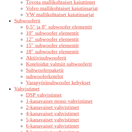
Toyota mallikohtaiset kaiuttimet
Volvo mallikohtaiset kaiutinsarjat
VW mallikohtaiset kaiutinsarjat
Subwooferit
6,5″ ja 8″ subwoofer elementit
10″ subwoofer elementit
12″ subwoofer elementit
15″ subwoofer elementit
18″ subwoofer elementit
Aktiivisubwooferit
Koteloidut valmiit subwooferit
Subwooferpaketit
subwooferkotelot
Varapyöräsubwoofer kehykset
Vahvistimet
DSP vahvistimet
1-kanavaiset mono vahvistimet
2-kanavaiset vahvistimet
4-kanavaiset vahvistimet
5-kanavaiset vahvistimet
6-kanavaiset vahvistimet
8-kanavaiset vahvistimet