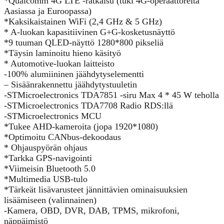
*Qualcomm 4G LTE -ratkaisu (tuki 4G-operaattoreita
Aasiassa ja Euroopassa)
*Kaksikaistainen WiFi (2,4 GHz & 5 GHz)
* A-luokan kapasitiivinen G+G-kosketusnäyttö
*9 tuuman QLED-näyttö 1280*800 pikseliä
*Täysin laminoitu hieno käsityö
* Automotive-luokan laitteisto
-100% alumiininen jäähdytyselementti
– Sisäänrakennettu jäähdytystuuletin
-STMicroelectronics TDA7851 -siru Max 4 * 45 W teholla
-STMicroelectronics TDA7708 Radio RDS:llä
-STMicroelectronics MCU
*Tukee AHD-kameroita (jopa 1920*1080)
*Optimoitu CANbus-dekoodaus
* Ohjauspyörän ohjaus
*Tarkka GPS-navigointi
*Viimeisin Bluetooth 5.0
*Multimedia USB-tulo
*Tärkeät lisävarusteet jännittävien ominaisuuksien
lisäämiseen (valinnainen)
-Kamera, OBD, DVR, DAB, TPMS, mikrofoni,
näppäimistö