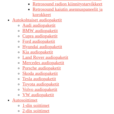
Retrosound radion kiinnitystarvikkeet
Retrosound kaiutin asennuspaneelit ja
korokkeet
Autokohtaiset audiopaketit
Audi audiopaketit
BMW audiopaketit
Cupra audiopaketit
Ford audiopaketit
Hyundai audiopaketit
Kia audiopaketit
Land Rover audiopaketit
Mercedes audiopaketit
Porsche audiopaketit
Skoda audiopaketit
Tesla audiopaketit
Toyota audiopaketit
Volvo audiopaketit
VW audiopaketit
Autosoittimet
1-din soittimet
2-din soittimet