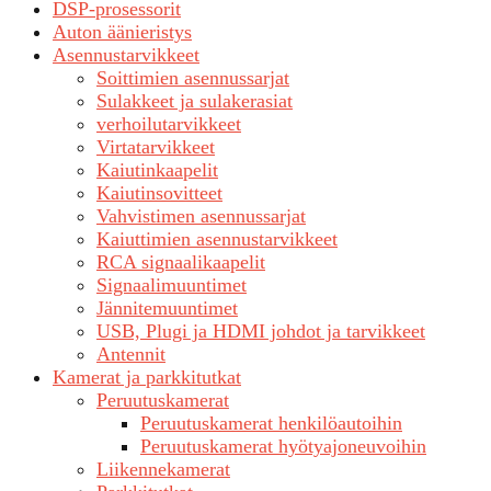
DSP-prosessorit
Auton äänieristys
Asennustarvikkeet
Soittimien asennussarjat
Sulakkeet ja sulakerasiat
verhoilutarvikkeet
Virtatarvikkeet
Kaiutinkaapelit
Kaiutinsovitteet
Vahvistimen asennussarjat
Kaiuttimien asennustarvikkeet
RCA signaalikaapelit
Signaalimuuntimet
Jännitemuuntimet
USB, Plugi ja HDMI johdot ja tarvikkeet
Antennit
Kamerat ja parkkitutkat
Peruutuskamerat
Peruutuskamerat henkilöautoihin
Peruutuskamerat hyötyajoneuvoihin
Liikennekamerat