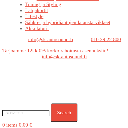
Tuning ja Styling
Lahjakortit
Lifestyle
Sähkö- ja hybridiautojen lataustarvikkeet
Akkulaturit
Sähköposti:
info@sk-autosound.fi
| Puh.
010 29 22 800
Tarjoamme 12kk 0% korko rahoitusta asennuksiin!
Tarjouspyynnöt:
info@sk-autosound.fi
Search
0
items
0,00
€