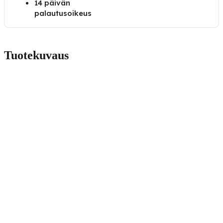
14 päivän
palautusoikeus
Tuotekuvaus