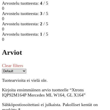
Arvostelu tuotteesta:
4
/ 5
0
Arvostelu tuotteesta:
3
/ 5
0
Arvostelu tuotteesta:
2
/ 5
0
Arvostelu tuotteesta:
1
/ 5
0
Arviot
Clear filters
Tuotearvioita ei vielä ole.
Kirjoita ensimmäinen arvio tuotteelle “Xtrons
IQP92M164P Mercedes ML W164, GL X164”
Sähköpostiosoitettasi ei julkaista.
Pakolliset kentät on
merkitty
*