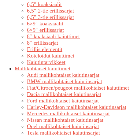
6,5″ koaksiaalit
6,5″ 2-tie erillissarjat
6,5″ 3-tie erillissarjat
6×9″ koaksiaalit
6×9″ erillissarjat
8″ koaksiaali kaiuttimet
8″ erillissarjat
Erillis elementit
Koteloidut kaiuttimet
Kaiutintarvikkeet
Mallikohtaiset kaiuttimet
Audi mallikohtaiset kaiutinsarjat
BMW mallikohtaiset kaiutinsarjat
Fiat/Citroen/peugeot mallikohtaiset kaiuttimet
Dacia mallikohtaiset kaiutinsarjat
Ford mallikohtaiset kaiutinsarjat
Harley-Davidson mallikohtaiset kaiutinsarjat
Mercedes mallikohtaiset kaiutinsarjat
Nissan mallikohtaiset kaiutinsarjat
Opel mallikohtaiset kaiutinsarjat
Tesla mallikohtaiset kaiutinsarjat