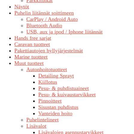
Parkkitutkat
Näytöt
Puhelin liitännät soittimeen
CarPlay / Android Auto
Bluetooth Audio
USB, aux ja ipod / Iphone liitännät
Hands free sarjat
Caravan tuotteet
Pakettiautojen hyllyjärjestelmät
Marine tuotteet
Muut tuotteet
Autonhoitotuotteet
Detailing Sprayt
Kiillotus
Pesu- & puhdistuaineet
Pesu- & kuivaustarvikkeet
Pinnoitteet
Sisustan puhdistus
Vanteiden hoito
Puhelintelineet
Lisävalot
Lisävalojen asennustarvikkeet