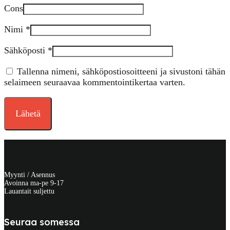
Cons
Nimi
*
Sähköposti
*
Tallenna nimeni, sähköpostiosoitteeni ja sivustoni tähän
selaimeen seuraavaa kommentointikertaa varten.
Myynti / Asennus
Avoinna ma-pe 9-17
Lauantait suljettu
Seuraa somessa