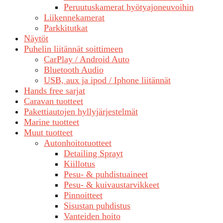
Peruutuskamerat hyötyajoneuvoihin
Liikennekamerat
Parkkitutkat
Näytöt
Puhelin liitännät soittimeen
CarPlay / Android Auto
Bluetooth Audio
USB, aux ja ipod / Iphone liitännät
Hands free sarjat
Caravan tuotteet
Pakettiautojen hyllyjärjestelmät
Marine tuotteet
Muut tuotteet
Autonhoitotuotteet
Detailing Sprayt
Kiillotus
Pesu- & puhdistuaineet
Pesu- & kuivaustarvikkeet
Pinnoitteet
Sisustan puhdistus
Vanteiden hoito