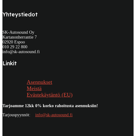
Yhteystiedot
SK-Autosound Oy
Kartanonherrantie 7
02920 Espoo
010 29 22 800
info@sk-autosound.fi
Linkit
Asennukset
Meistä
Evästekäytäntö (EU)
Tarjoamme 12kk 0% korko rahoitusta asennuksiin!
Tarjouspyynnöt:
info@sk-autosound.fi