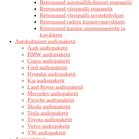
Retrosound automallikohtaiset etupanelit
Retrosound yleismalli etupanelit
Retrosound yleismalli sovitekehykset
Retrosound radion kiinnitystarvikkeet
Retrosound kaiutin asennuspaneelit ja
korokkeet
Autokohtaiset audiopaketit
Audi audiopaketit
BMW audiopaketit
Cupra audiopaketit
Ford audiopaketit
Hyundai audiopaketit
Kia audiopaketit
Land Rover audiopaketit
Mercedes audiopaketit
Porsche audiopaketit
Skoda audiopaketit
Tesla audiopaketit
Toyota audiopaketit
Volvo audiopaketit
VW audiopaketit
Autosoittimet