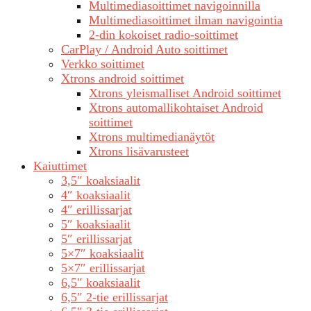
Multimediasoittimet navigoinnilla
Multimediasoittimet ilman navigointia
2-din kokoiset radio-soittimet
CarPlay / Android Auto soittimet
Verkko soittimet
Xtrons android soittimet
Xtrons yleismalliset Android soittimet
Xtrons automallikohtaiset Android
soittimet
Xtrons multimedianäytöt
Xtrons lisävarusteet
Kaiuttimet
3,5″ koaksiaalit
4″ koaksiaalit
4″ erillissarjat
5″ koaksiaalit
5″ erillissarjat
5×7″ koaksiaalit
5×7″ erillissarjat
6,5″ koaksiaalit
6,5″ 2-tie erillissarjat