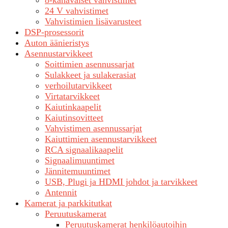
24 V vahvistimet
Vahvistimien lisävarusteet
DSP-prosessorit
Auton äänieristys
Asennustarvikkeet
Soittimien asennussarjat
Sulakkeet ja sulakerasiat
verhoilutarvikkeet
Virtatarvikkeet
Kaiutinkaapelit
Kaiutinsovitteet
Vahvistimen asennussarjat
Kaiuttimien asennustarvikkeet
RCA signaalikaapelit
Signaalimuuntimet
Jännitemuuntimet
USB, Plugi ja HDMI johdot ja tarvikkeet
Antennit
Kamerat ja parkkitutkat
Peruutuskamerat
Peruutuskamerat henkilöautoihin