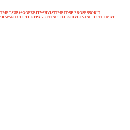
TIMET
SUBWOOFERIT
VAHVISTIMET
DSP-PROSESSORIT
ARAVAN TUOTTEET
PAKETTIAUTOJEN HYLLYJÄRJESTELMÄT