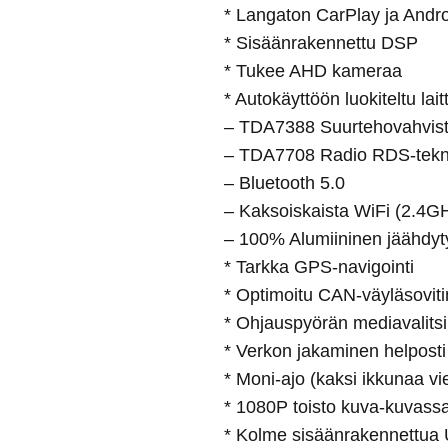
* Langaton CarPlay ja Andro
* Sisäänrakennettu DSP
* Tukee AHD kameraa
* Autokäyttöön luokiteltu lait
– TDA7388 Suurtehovahvist
– TDA7708 Radio RDS-tekni
– Bluetooth 5.0
– Kaksoiskaista WiFi (2.4
– 100% Alumiininen jäähdytys
* Tarkka GPS-navigointi
* Optimoitu CAN-väyläsoviti
* Ohjauspyörän mediavalitsi
* Verkon jakaminen helpost
* Moni-ajo (kaksi ikkunaa vi
* 1080P toisto kuva-kuvassa
* Kolme sisäänrakennettua U