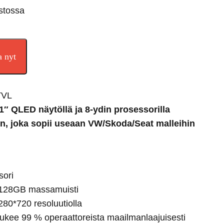
stossa
a nyt
TVL
0,1″ QLED n
äytöllä ja 8-ydin prosessorilla
in, joka sopii useaan VW/Skoda/Seat malleihin
sori
 128GB massamuisti
80*720 resoluutiolla
tukee 99 % operaattoreista maailmanlaajuisesti