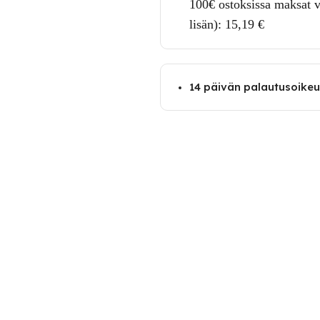
100€ ostoksissa maksat v
lisän):
15,19
€
14 päivän palautusoike