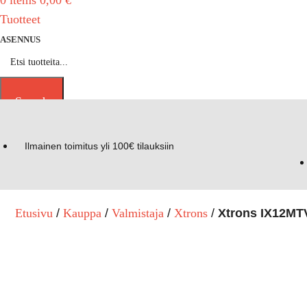
0
items
0,00
€
Tuotteet
ASENNUS
Search
Ilmainen toimitus yli 100€ tilauksiin
Etusivu
Kauppa
Valmistaja
Xtrons
Xtrons IX12MTV