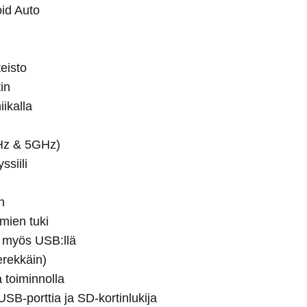
id Auto
teisto
in
ikalla
GHz & 5GHz)
siili
n
mien tuki
i myös USB:llä
erekkäin)
 toiminnolla
SB-porttia ja SD-kortinlukija