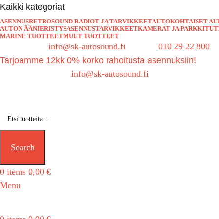
Kaikki kategoriat
ASENNUS
RETROSOUND RADIOT JA TARVIKKEET
AUTOKOHTAISET AU
AUTON ÄÄNIERISTYS
ASENNUSTARVIKKEET
KAMERAT JA PARKKITU
MARINE TUOTTEET
MUUT TUOTTEET
Sähköposti:
info@sk-autosound.fi
| Puh.
010 29 22 800
Tarjoamme 12kk 0% korko rahoitusta asennuksiin!
Tarjouspyynnöt:
info@sk-autosound.fi
Search
0
items
0,00
€
Menu