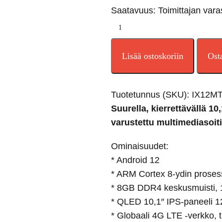
Saatavuus: Toimittajan vara
Lisää ostoskoriin
Ost
Tuotetunnus (SKU):
IX12M
Suurella, kierrettävällä 1
varustettu multimediasoit
Ominaisuudet:
* Android 12
* ARM Cortex 8-ydin proses
* 8GB DDR4 keskusmuisti,
* QLED 10,1″ IPS-paneeli 12
* Globaali 4G LTE -verkko, 