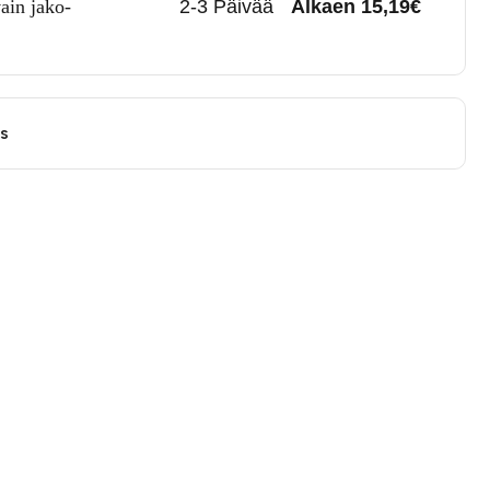
ain jako-
2-3 Päivää
Alkaen 15,19€
us