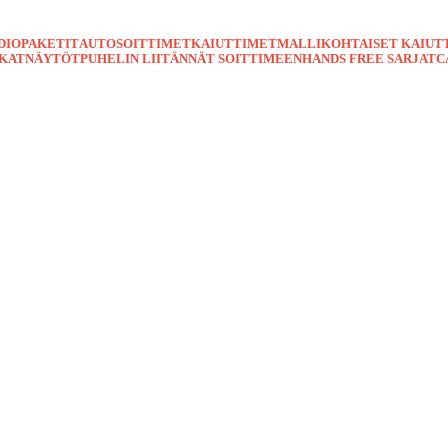
DIOPAKETIT
AUTOSOITTIMET
KAIUTTIMET
MALLIKOHTAISET KAIUT
TKAT
NÄYTÖT
PUHELIN LIITÄNNÄT SOITTIMEEN
HANDS FREE SARJAT
C