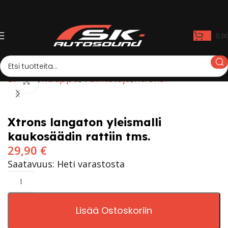
0,0
Etusivu
Kauppa
Valmistaja
Xtrons
Click to enlarge
Xtrons langaton yleismalli
kaukosäädin rattiin tms.
29,90
€
Saatavuus: Heti varastosta
Lisää Ostoskoriin