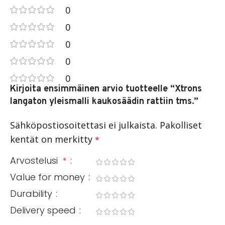
0
0
0
0
0
Kirjoita ensimmäinen arvio tuotteelle “Xtrons
langaton yleismalli kaukosäädin rattiin tms.”
Sähköpostiosoitettasi ei julkaista.
Pakolliset
kentät on merkitty
*
Arvostelusi
*
Value for money
Durability
Delivery speed