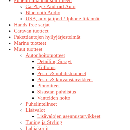
Puhelin liitännät soittimeen
CarPlay / Android Auto
Bluetooth Audio
USB, aux ja ipod / Iphone liitännät
Hands free sarjat
Caravan tuotteet
Pakettiautojen hyllyjärjestelmät
Marine tuotteet
Muut tuotteet
Autonhoitotuotteet
Detailing Sprayt
Kiillotus
Pesu- & puhdistuaineet
Pesu- & kuivaustarvikkeet
Pinnoitteet
Sisustan puhdistus
Vanteiden hoito
Puhelintelineet
Lisävalot
Lisävalojen asennustarvikkeet
Tuning ja Styling
Lahjakortit