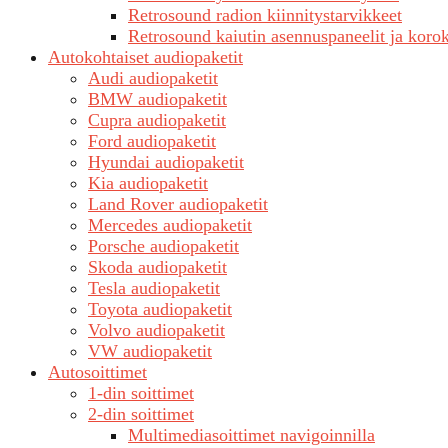
Retrosound radion kiinnitystarvikkeet
Retrosound kaiutin asennuspaneelit ja koro
Autokohtaiset audiopaketit
Audi audiopaketit
BMW audiopaketit
Cupra audiopaketit
Ford audiopaketit
Hyundai audiopaketit
Kia audiopaketit
Land Rover audiopaketit
Mercedes audiopaketit
Porsche audiopaketit
Skoda audiopaketit
Tesla audiopaketit
Toyota audiopaketit
Volvo audiopaketit
VW audiopaketit
Autosoittimet
1-din soittimet
2-din soittimet
Multimediasoittimet navigoinnilla