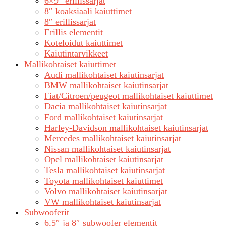
6×9″ erillissarjat
8″ koaksiaali kaiuttimet
8″ erillissarjat
Erillis elementit
Koteloidut kaiuttimet
Kaiutintarvikkeet
Mallikohtaiset kaiuttimet
Audi mallikohtaiset kaiutinsarjat
BMW mallikohtaiset kaiutinsarjat
Fiat/Citroen/peugeot mallikohtaiset kaiuttimet
Dacia mallikohtaiset kaiutinsarjat
Ford mallikohtaiset kaiutinsarjat
Harley-Davidson mallikohtaiset kaiutinsarjat
Mercedes mallikohtaiset kaiutinsarjat
Nissan mallikohtaiset kaiutinsarjat
Opel mallikohtaiset kaiutinsarjat
Tesla mallikohtaiset kaiutinsarjat
Toyota mallikohtaiset kaiuttimet
Volvo mallikohtaiset kaiutinsarjat
VW mallikohtaiset kaiutinsarjat
Subwooferit
6,5″ ja 8″ subwoofer elementit