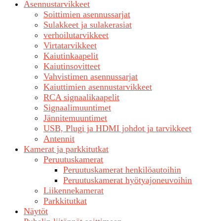
Asennustarvikkeet
Soittimien asennussarjat
Sulakkeet ja sulakerasiat
verhoilutarvikkeet
Virtatarvikkeet
Kaiutinkaapelit
Kaiutinsovitteet
Vahvistimen asennussarjat
Kaiuttimien asennustarvikkeet
RCA signaalikaapelit
Signaalimuuntimet
Jännitemuuntimet
USB, Plugi ja HDMI johdot ja tarvikkeet
Antennit
Kamerat ja parkkitutkat
Peruutuskamerat
Peruutuskamerat henkilöautoihin
Peruutuskamerat hyötyajoneuvoihin
Liikennekamerat
Parkkitutkat
Näytöt