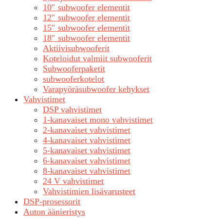
10″ subwoofer elementit
12″ subwoofer elementit
15″ subwoofer elementit
18″ subwoofer elementit
Aktiivisubwooferit
Koteloidut valmiit subwooferit
Subwooferpaketit
subwooferkotelot
Varapyöräsubwoofer kehykset
Vahvistimet
DSP vahvistimet
1-kanavaiset mono vahvistimet
2-kanavaiset vahvistimet
4-kanavaiset vahvistimet
5-kanavaiset vahvistimet
6-kanavaiset vahvistimet
8-kanavaiset vahvistimet
24 V vahvistimet
Vahvistimien lisävarusteet
DSP-prosessorit
Auton äänieristys