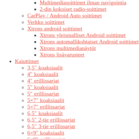
Multimediasoittimet ilman navigointia
2-din kokoiset radio-soittimet
CarPlay / Android Auto soittimet
Verkko soittimet
Xtrons android soittimet
Xtrons yleismalliset Android soittimet
Xtrons automallikohtaiset Android soittimet
Xtrons multimedianäytöt
Xtrons lisävarusteet
Kaiuttimet
3,5″ koaksiaalit
4″ koaksiaalit
4″ erillissarjat
5″ koaksiaalit
5″ erillissarjat
5×7″ koaksiaalit
5×7″ erillissarjat
6,5″ koaksiaalit
6,5″ 2-tie erillissarjat
6,5″ 3-tie erillissarjat
6×9″ koaksiaalit