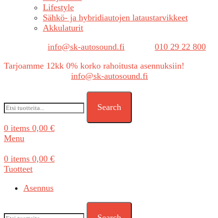
Lifestyle
Sähkö- ja hybridiautojen lataustarvikkeet
Akkulaturit
Sähköposti:
info@sk-autosound.fi
| Puh.
010 29 22 800
Tarjoamme 12kk 0% korko rahoitusta asennuksiin!
Tarjouspyynnöt:
info@sk-autosound.fi
Search
0
items
0,00
€
Menu
0
items
0,00
€
Tuotteet
Asennus
Search