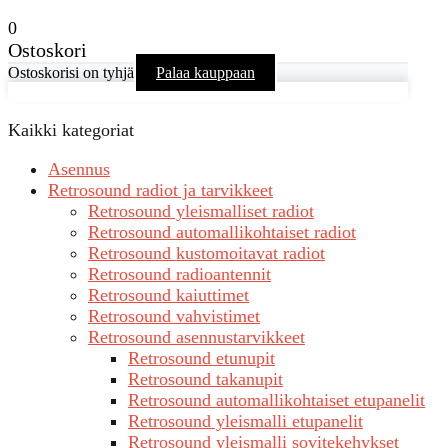
0
Ostoskori
Ostoskorisi on tyhjä
Palaa kauppaan
Kaikki kategoriat
Asennus
Retrosound radiot ja tarvikkeet
Retrosound yleismalliset radiot
Retrosound automallikohtaiset radiot
Retrosound kustomoitavat radiot
Retrosound radioantennit
Retrosound kaiuttimet
Retrosound vahvistimet
Retrosound asennustarvikkeet
Retrosound etunupit
Retrosound takanupit
Retrosound automallikohtaiset etupanelit
Retrosound yleismalli etupanelit
Retrosound yleismalli sovitekehykset